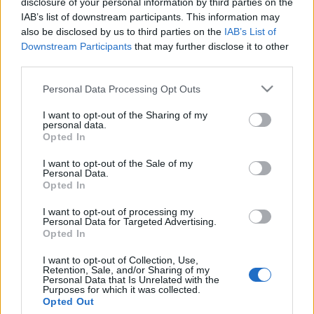
disclosure of your personal information by third parties on the
kb. 3percet áll egy Combinó nyitott ajtókkal, és a
IAB’s list of downstream participants. This information may
megállók között is kb. 1-2perc van. Rendszeresen a
also be disclosed by us to third parties on the
IAB’s List of
Ferenc körúton szállok fel a Combinóra és ott is
Downstream Participants
that may further disclose it to other
állunk még jó 3 percet nyitott ajtóval, a klímának
third parties.
semmi értelme nem lenne, túlterhelés miatt hamar
Please note that this website/app uses one or more Google
Personal Data Processing Opt Outs
el is romlanának.(olyan ez, mikor egy hűtőbe
services and may gather and store information including but
beteszed a meleg levest. Dolgozik, dolgozik, és nem
not limited to your visit or usage behaviour. You may click to
I want to opt-out of the Sharing of my
bírja, leég a motor) Én a nagy, nyitható ablakok híve
personal data.
grant or deny consent to Google and its third-party tags to
vagyok, ezért sem értem, hogy miért nem rendelték
Opted In
use your data for below specified purposes in below Google
meg ezeket a villamosokat nagy nyitható ablakokkal,
consent section.
I want to opt-out of the Sale of my
ha már klíma úgysem lehetett. Eddig kettő
Personal Data.
átalakított Combinóval találkoztam a körúton. Az
Opted In
egyiknek az ablakai voltak átalakítva a másikba a
I want to opt-out of processing my
vezetőfülkéből volt kivezetve a klíma. A klímáson
Personal Data for Targeted Advertising.
elég hűvös volt, bár este 8 órakkor utaztam vele, egy
Opted In
a baja, hogy a befúvó pont az ajtónál van, így ahogy
bement az utastérbe a levegő, jött is ki, szinte
I want to opt-out of Collection, Use,
Retention, Sale, and/or Sharing of my
egyből. Az ablakos megoldáson nem most kellet
Personal Data that Is Unrelated with the
Purposes for which it was collected.
volna elgondolkodnia a BKV-nak, miután rengetek
Opted Out
pénzből befóliáztatták az ablakokat, amiket most