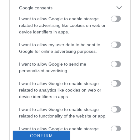
félig szedhetnek is le. Ezekbe a villamosokba még
Google consents
egy ugyan olyan ablakot tettek be, csak egy picit
lentebb, mint ami felül van, így duplán jön be a
I want to allow Google to enable storage
levegő, ez is egész jó megoldás. Aki viszont ismeri a
related to advertising like cookies on web or
Kátra/Tátra villamosokat az tudja, hogy azokon
device identifiers in apps.
milyen ablakok vannak. Az egész ablak elhúzható, a
fele jobbra a másik fele balra. Egy jó forgalmas
I want to allow my user data to be sent to
időszakban azon tuti, hogy nincs meleg! Hasonló
Google for online advertising purposes.
megoldást javaslunk a Combinóknál is, ezeket lenne
I want to allow Google to send me
értelme beszereltetni.
personalized advertising.
I want to allow Google to enable storage
related to analytics like cookies on web or
device identifiers in apps.
Címkék:
budapest
bkv
combino
villamos
4 es
6 os
I want to allow Google to enable storage
related to functionality of the website or app.
I want to allow Google to enable storage
Ajánlott bejegyzések:
related to personalization.
CONFIRM