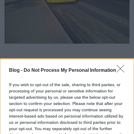
Blog -
Do Not Process My Personal Information
Több újság is írt róla, hogy volt idő,(és még mindig
van) mikor a Combínókon a hőmérséklet
If you wish to opt-out of the sale, sharing to third parties, or
meghaladta a 30C fokot. 30fokban nem egészen
processing of your personal or sensitive information for
kényelmes a Móricztól a Moszkváig végigutazni,
targeted advertising by us, please use the below opt-out
főleg ha még állni is kell. Arra a kérdésre, hogy
section to confirm your selection. Please note that after your
amikor rendelték a villamosokat miért nem rakattak
opt-out request is processed you may continue seeing
bele klímát, a BKV munkatársa azt mondta, hogy túl
interest-based ads based on personal information utilized by
sűrűn jönnek a megállók, túl sokat van nyitva az ajtó,
us or personal information disclosed to third parties prior to
így a hideg levegő szinte egyből az utcára menne.
your opt-out. You may separately opt-out of the further
Ebben mi is egyetértünk, főleg, hogy a végállomáson