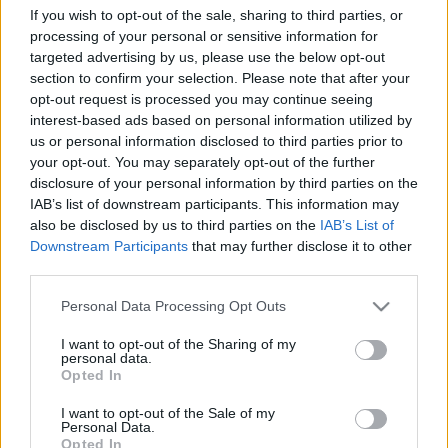
utasoknak, ha a végállomásra érünk további
If you wish to opt-out of the sale, sharing to third parties, or
szép napot - ez igen, ezt így kell csinálni
processing of your personal or sensitive information for
(képzelheted egyébként mennyire unja már
targeted advertising by us, please use the below opt-out
section to confirm your selection. Please note that after your
ennyi év után...). Szintén ugyanezen a
opt-out request is processed you may continue seeing
járaton esett meg velem, másik sofőrrel.
interest-based ads based on personal information utilized by
Szombat késő délután, rohanok ki a
us or personal information disclosed to third parties prior to
buszmegállóba mert késésben voltam.
your opt-out. You may separately opt-out of the further
disclosure of your personal information by third parties on the
Buszom érkezik, nekem esélyem se lett
IAB’s list of downstream participants. This information may
volna elkapni. De! A sofőr lógó nyelvemet
also be disclosed by us to third parties on the
IAB’s List of
látva a megálló után megállt az utcasarkon,
Downstream Participants
that may further disclose it to other
third parties.
kérdőn nézett rám (ezért rohansz öreg?)
majd lelkes bólogatásomra kinyitotta nekem
Please note that this website/app uses one or more Google
Personal Data Processing Opt Outs
az ajtókat és felszedett. El nem tudod
services and may gather and store information including but
not limited to your visit or usage behaviour. You may click to
I want to opt-out of the Sharing of my
képzelni milyen hálás voltam neki.
personal data.
grant or deny consent to Google and its third-party tags to
Opted In
use your data for below specified purposes in below Google
Ugyancsak számtalanszor megesett velem,
consent section.
I want to opt-out of the Sale of my
Personal Data.
hogy garázsjárat állt be a megállóba, a sofőr
Opted In