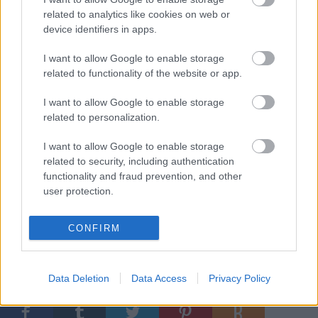
related to analytics like cookies on web or
szóval jól nyomja az öreg. És jó látni amikor
device identifiers in apps.
nagy társaság buliból hazafele felszáll a
buszra, elsőre nem tudják ki ez-mi ez majd
I want to allow Google to enable storage
gyorsan leesik nekik hogy a sofőr ilyen (jó
related to functionality of the website or app.
értelemben véve) állat :) Hirtelen most
I want to allow Google to enable storage
ennyi jutott az eszembe, további
related to personalization.
eredményes megfigyelést
I want to allow Google to enable storage
és blogolást!
related to security, including authentication
functionality and fraud prevention, and other
Dávid
user protection.
CONFIRM
Címkék:
budapest
bkv
busz
sofőr
Data Deletion
Data Access
Privacy Policy