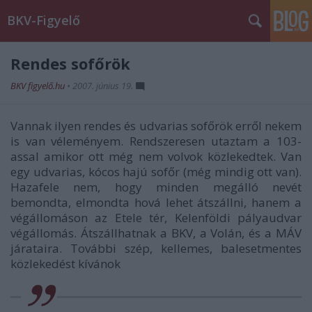
BKV-Figyelő
Rendes sofőrök
BKV figyelő.hu
•
2007. június 19.
Vannak ilyen rendes és udvarias sofőrök erről nekem
is van véleményem. Rendszeresen utaztam a 103-
assal amikor ott még nem volvok közlekedtek. Van
egy udvarias, kócos hajú sofőr (még mindig ott van).
Hazafele nem, hogy minden megálló nevét
bemondta, elmondta hová lehet átszállni, hanem a
végállomáson az Etele tér, Kelenföldi pályaudvar
végállomás. Átszállhatnak a BKV, a Volán, és a MÁV
járataira. További szép, kellemes, balesetmentes
közlekedést kívánok