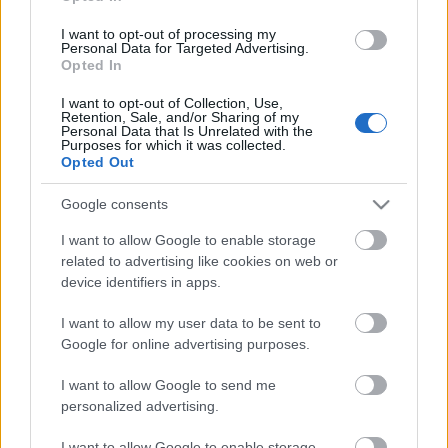
kedvesen figyelmeztetett hogy ő a dél-pesti
I want to opt-out of processing my
garázsba igyekszik, de elvisz egy darabon.
Personal Data for Targeted Advertising.
Felszálltam, mondtam neki hogy itt és ott
Opted In
tegyen le, és szó nélkül megtette.
I want to opt-out of Collection, Use,
Retention, Sale, and/or Sharing of my
Personal Data that Is Unrelated with the
Kedvencem egyébként a 950-es egyik
Purposes for which it was collected.
Opted Out
buszvezetője, akit éjjel környékén lehet
megcsípni a vonalon. Az ipse tök poénos
Google consents
megjegyzésekkel kommentálja az utazást.
I want to allow Google to enable storage
Volt hogy sorompót kaptunk, ilyenkor késő
related to advertising like cookies on web or
este ugye mindenki sík ideg és fáradt, ő meg
device identifiers in apps.
elkezdett poénkodni: már a szalonnát szeli a
I want to allow my user data to be sent to
masiniszta, nem fog sokáig tartani...
Google for online advertising purposes.
Megállóhoz érkezünk: aki a Kossuth térre
I want to allow Google to send me
adta le voksát, az ajtó közeli gombok
personalized advertising.
megnyomásával érvényesítheti szavazatát.
De van itt pilóta nélküli meki repülő is,
I want to allow Google to enable storage