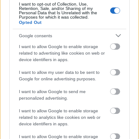
tiszta villamosokra, és ott utazgatnak fel-
I want to opt-out of Collection, Use,
Retention, Sale, and/or Sharing of my
alá. szörnyű bűzt terjesztve. Ez ellen
Personal Data that Is Unrelated with the
Purposes for which it was collected.
természetesen nem intézkedik a BKV.
Opted Out
Google consents
Úgyhogy néhány napja átálltam a trolira, és
bár elvesz az időmből, nem fogok
I want to allow Google to enable storage
visszatérni a Combino utasai közé. Ez csak
related to advertising like cookies on web or
device identifiers in apps.
azért szomorú, mert az én adómból is
hozzájárultam a bevásárlásukhoz és igazán
I want to allow my user data to be sent to
siralmas, hogy a város legújabb,
Google for online advertising purposes.
legkorszerűbb, legnagyobb hírverést kapott
I want to allow Google to send me
járművét nem tudom igénybe venni a hőség
personalized advertising.
és a büdösség miatt.
I want to allow Google to enable storage
related to analytics like cookies on web or
Üdvözlettel
device identifiers in apps.
Réka
I want to allow Google to enable storage