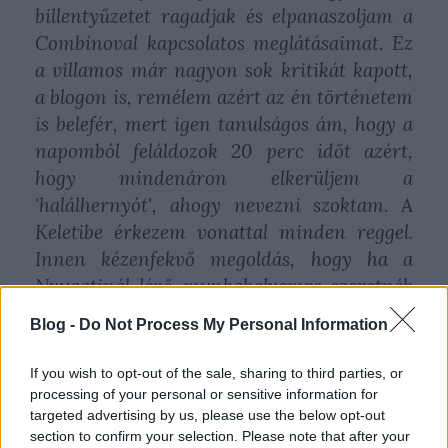
billentyűzetet ragadjak és elpanaszoljam a
Combinoval kapcsolatos meglátásaimat. Ez
a villamos már nagyon sok kritikát kapott,
a blogon is, remélem azért az én történetem
is belefér, mert igen tanulságos ám, hogy a
napomból feláldozok 20 perc időt azért,
hogy mindenáron elkerüljem a
'halálhernyót', ahogy nevezni szoktam. A
Keletibe érkezem vonattal minden reggel.
Innen kézenfekvő megoldás, hogy ha a
Nyugatinál lévő munkahelyemre szeretnék
eljutni, felpattanok egy hetes buszra, majd
Blog -
Do Not Process My Personal Information
irány a Nagykörút. De amióta szauna
állapotok uralkodnak a Combinón, inkább
If you wish to opt-out of the sale, sharing to third parties, or
átsétálok a Bethlen Gábor utcába,
processing of your personal or sensitive information for
targeted advertising by us, please use the below opt-out
megvárom a 10 percenként közlekedő trolit
section to confirm your selection. Please note that after your