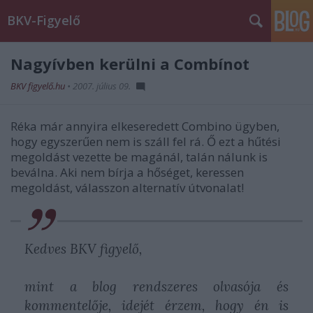
BKV-Figyelő
Nagyívben kerülni a Combínot
BKV figyelő.hu
•
2007. július 09.
Réka már annyira elkeseredett Combino ügyben,
hogy egyszerűen nem is száll fel rá. Ő ezt a hűtési
megoldást vezette be magánál, talán nálunk is
beválna. Aki nem bírja a hőséget, keressen
megoldást, válasszon alternatív útvonalat!
Kedves BKV figyelő,
mint a blog rendszeres olvasója és
kommentelője, idejét érzem, hogy én is