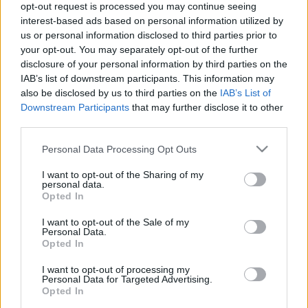
és szép komótosan átzötykölődök a
opt-out request is processed you may continue seeing
Nyugatihoz. Ez jóval hosszabb menetidő, de
interest-based ads based on personal information utilized by
a Combinón uralkodó viszonyok miatt nem
us or personal information disclosed to third parties prior to
your opt-out. You may separately opt-out of the further
reális alternatíva a 4-6 villamos vonala.
disclosure of your personal information by third parties on the
IAB’s list of downstream participants. This information may
A klíma'megoldások' már több hete
also be disclosed by us to third parties on the
IAB’s List of
Downstream Participants
that may further disclose it to other
üzemelnek, én azonban még semmit nem
third parties.
észleltem belőlük. Lehet, azért, mert nem
Please note that this website/app uses one or more Google
ültem a 3 kísérleti jármű egyikén sem, de az
Personal Data Processing Opt Outs
services and may gather and store information including but
is lehet, hogy a kísérletek nem kínálnak
not limited to your visit or usage behaviour. You may click to
I want to opt-out of the Sharing of my
igazi megoldást a hőségre. Ezenkívül a
personal data.
grant or deny consent to Google and its third-party tags to
Opted In
villamos úgy van kialakítva, hogy egyes
use your data for below specified purposes in below Google
consent section.
részeknél - pl. csukló - 7-
8 méter
is van a
I want to opt-out of the Sale of my
Personal Data.
legközelebbi ablakig. Ezeken a helyeken
Opted In
végképp nagy az ájulásveszély a 40 fokban.
I want to opt-out of processing my
Tovább nehezíti a helyzetet, hogy nagyon
Personal Data for Targeted Advertising.
Opted In
sok csöves 'rátalált' az új, még viszonylag