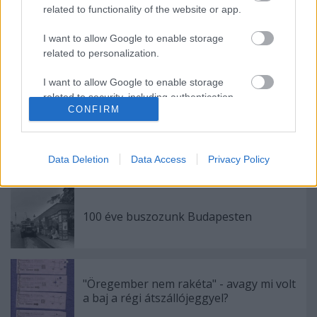
related to functionality of the website or app.
I want to allow Google to enable storage
related to personalization.
I want to allow Google to enable storage
Címkék:
budapest
bkv
combino
meleg
korút
related to security, including authentication
CONFIRM
functionality and fraud prevention, and other
user protection.
Data Deletion
Data Access
Privacy Policy
Ajánlott bejegyzések:
100 éve buszozunk Budapesten
"Öregember nem rakéta" - avagy mi volt
a baj a régi átszállójeggyel?