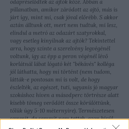
odapréselődtek az ajtók közé. Abban a
pillanatban, amikor záródott az ajtó, más is
járt így, mint mi, csak jóval előrébb. S akkor
aztán álltunk ott, mert nem tudtuk, mi lesz,
elindul a metró az odazárt szatyrokkal,
vagy esetleg kinyílnak az ajtók? Tekintettel
arra, hogy szinte a szerelvény legvégénél
voltunk, így az épp a peron végénél lévő
korlátnál lábat lógató két "békávés" kolléga
jól láthatta, hogy mi történt (nem tudom,
látták-e pontosan mi is volt, de hogy
észlelték, az egészet, tuti, ugyanis jó magyar
szokáshoz híven a másodperc törtrésze alatt
kisebb tömeg verődött össze körülöttünk,
tőlük úgy 5-10 méternyire). Természetesen
semmit, de semmit nem tettek, azon kívül,
hogy ők is csatlakoztak a bambán