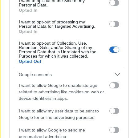
magyarán, bármilyen ellenállást legyőzve? S
I want to opt-out of the Sale of my
Personal Data.
miért nem nyílnak ki azonnal, mikor
Opted In
teljesen nem záródtak? (Hisz ugye a
I want to opt-out of processing my
csomagom, meg a tartalma közötte volt.) Ha
Personal Data for Targeted Advertising.
Opted In
esetleg a lábamat csukja oda, akkor is így
marad kb két percig? Vagy esetleg még csak
I want to opt-out of Collection, Use,
Retention, Sale, and/or Sharing of my
ki sem nyílik, s a Pillangó utcai megállónál
Personal Data that Is Unrelated with the
Purposes for which it was collected.
tudok szabadulni?
Opted Out
Mi a kötelessége azon kollégáinak akik ilyen
esetet látnak? Mit kell és mit lehet tenniük
Google consents
hasonló szituációban? Mi tartott kb két
I want to allow Google to enable storage
percig? Miért van az, hogy vészjelzést kap a
related to advertising like cookies on web or
device identifiers in apps.
kocsi vezetője, s mégsem történik semmi?
Illetve pontosan hogyan is működik a metró
I want to allow my user data to be sent to
vészjelző berendezése, mi a kötelessége,
Google for online advertising purposes.
teendője a jármű vezetőjének riasztáskor?
I want to allow Google to send me
Van-e esetleg valamilyen külső megfigyelő,
personalized advertising.