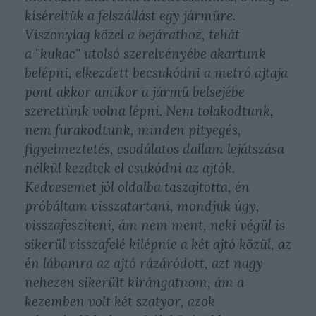
kíséreltük a felszállást egy járműre.
Viszonylag közel a bejárathoz, tehát
a "kukac" utolsó szerelvényébe akartunk
belépni, elkezdett becsukódni a metró ajtaja
pont akkor amikor a jármű belsejébe
szerettünk volna lépni.
Nem tolakodtunk,
nem furakodtunk, minden pityegés,
figyelmeztetés, csodálatos dallam lejátszása
nélkül kezdtek el csukódni az ajtók.
Kedvesemet jól oldalba taszajtotta, én
próbáltam visszatartani, mondjuk úgy,
visszafeszíteni, ám nem ment, neki végül is
sikerül visszafelé kilépnie a két ajtó közül, az
én lábamra az ajtó rázáródott, azt nagy
nehezen sikerült kirángatnom, ám a
kezemben volt két szatyor, azok