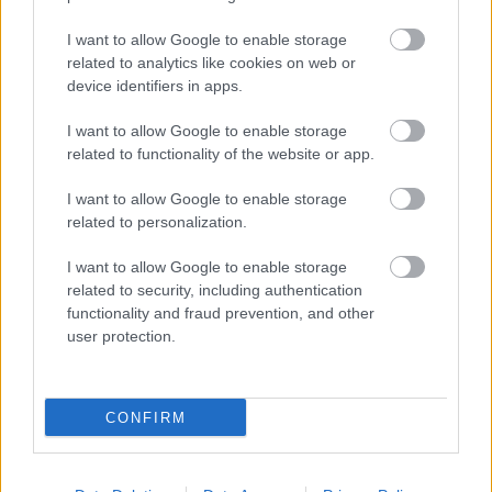
kamerarendszer, melyen az állomás
dolgozói ellenőrzik, figyelik, hogy ilyen eset
I want to allow Google to enable storage
related to analytics like cookies on web or
ne fordulhasson elő?
device identifiers in apps.
A fenti kérdések merültek fel bennem,
I want to allow Google to enable storage
related to functionality of the website or app.
bennünk a hétvégi intermezzo kapcsán.
Viszont azt mindenesetre megértettem
I want to allow Google to enable storage
(tapasztalati úton ugye...), hogy hogyan
related to personalization.
lehetséges az, hogy az öreg nénikét
I want to allow Google to enable storage
odazárjuk, két villamoskocsi közé zuttyan, s
related to security, including authentication
200 méteren keresztül vonszoljuk, lásd a 14-
functionality and fraud prevention, and other
es villamos esetét.
user protection.
Tisztelettel és köszönettel:
CONFIRM
Füzes Erzsébet
több éve hűséges bérlet vásárló