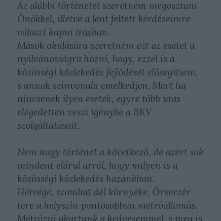
Az alábbi történetet szeretném megosztani
Önökkel, illetve a lent feltett kérdéseimre
választ kapni írásban.
Mások okulására szeretném ezt az esetet a
nyilvánosságra hozni, hogy, ezzel is a
közösségi közlekedés fejlődését elősegítsem,
s annak színvonala emelkedjen. Mert ha
nincsenek ilyen esetek, egyre több utas
elégedetten veszi igénybe a BKV
szolgáltatásait.
Nem nagy történet a következő, de azért sok
mindent elárul arról, hogy milyen is a
közösségi közlekedés hazánkban.
Hétvége, szombat dél környéke, Örsvezér
tere a helyszín pontosabban metróállomás.
Metrózni akartunk a kedvesemmel, s meg is