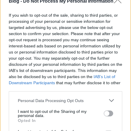
Blog -
Do Not Process My Personal Information
bámulókhoz. A jármű belsejében felugorott
egy fiatal lány, s megnyomta a vésznyitót
If you wish to opt-out of the sale, sharing to third parties, or
vagy vészjelzőt, ám erre sem történt sok
processing of your personal or sensitive information for
targeted advertising by us, please use the below opt-out
minden.
section to confirm your selection. Please note that after your
Végül is eltelt így kábé két perc, mire végül
opt-out request is processed you may continue seeing
is kinyílt az ajtó, s szabadultunk, vagyis a
interest-based ads based on personal information utilized by
zacskóink. Az ijedtségen kívül , baj nem
us or personal information disclosed to third parties prior to
your opt-out. You may separately opt-out of the further
történt, de történhetett volna.
disclosure of your personal information by third parties on the
IAB’s list of downstream participants. This information may
also be disclosed by us to third parties on the
IAB’s List of
Downstream Participants
És akkor a kérdéseim:
that may further disclose it to other
third parties.
Miért lehetséges az, hogy minden
Please note that this website/app uses one or more Google
Personal Data Processing Opt Outs
services and may gather and store information including but
figyelmeztetés nélkül egyszer csak
not limited to your visit or usage behaviour. You may click to
I want to opt-out of the Sharing of my
elkezdenek záródni az ajtók? Miért
personal data.
grant or deny consent to Google and its third-party tags to
Opted In
záródnak zsilipszerűen az ajtók,
use your data for below specified purposes in below Google
consent section.