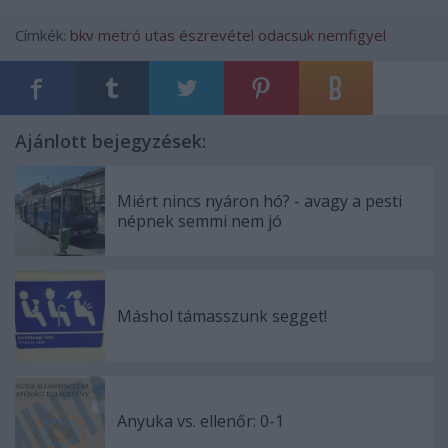
Címkék:
bkv
metró
utas
észrevétel
odacsuk
nemfigyel
Ajánlott bejegyzések:
Miért nincs nyáron hó? - avagy a pesti
népnek semmi nem jó
Máshol támasszunk segget!
Anyuka vs. ellenőr: 0-1