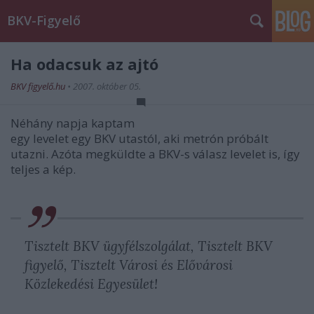
BKV-Figyelő
Ha odacsuk az ajtó
BKV figyelő.hu
•
2007. október 05.
Néhány napja kaptam
egy levelet egy BKV utastól, aki metrón próbált
utazni. Azóta megküldte a BKV-s válasz levelet is, így
teljes a kép.
Tisztelt BKV ügyfélszolgálat, Tisztelt BKV
figyelő, Tisztelt Városi és Elővárosi
Közlekedési Egyesület!