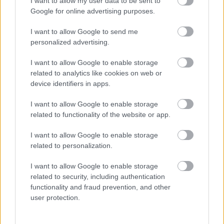
I want to allow my user data to be sent to
Google for online advertising purposes.
4. Nem tudom, milyen utasszámlálási
adatok alapján tűnt úgy, hogy a 106-os
I want to allow Google to send me
personalized advertising.
kihasználatlan járat, mikor ünnepnapokon,
korán reggel is tele van bárki meggyőződhet
I want to allow Google to enable storage
erről, aki tényleg felszáll rá, és nem csak
related to analytics like cookies on web or
device identifiers in apps.
térképeket és vonalakat néz -, nem beszélve
arról, amelyik késő este közlekedik. Még
I want to allow Google to enable storage
talán arra is igény lenne, hogy egész éjjel
related to functionality of the website or app.
járjon ez a busz
I want to allow Google to enable storage
related to personalization.
Kérem, fontolják meg ezt a döntést, vagy
ajánljanak egy elviselhető alternatívát a
I want to allow Google to enable storage
related to security, including authentication
busz helyett, különben csak emiatt a járat
functionality and fraud prevention, and other
miatt több ezer ember kényszerül autóba,
user protection.
tovább növelve a Szentendrei út forgalmát.