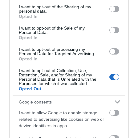
vállalná-e naponta többször, vagy késő este,
services and may gather and store information including but
not limited to your visit or usage behaviour. You may click to
I want to opt-out of the Sharing of my
hogy begipszelt lábbal legyalogolja a Blaha
personal data.
grant or deny consent to Google and its third-party tags to
Lujza tér - Nyugati tér távolságot ónos
Opted In
use your data for below specified purposes in below Google
esőben, egy nagy hátizsákkal).
consent section.
I want to opt-out of the Sale of my
Personal Data.
Opted In
Sejtésem szerint egy Békásmegyeren
közlekedő busz foglalná el a 106-os helyét,
I want to opt-out of processing my
Personal Data for Targeted Advertising.
hiszen a közel egy éve újonnan épült
Opted In
megállókat nem hagyhatják
I want to opt-out of Collection, Use,
kihasználatlanul (nagyon remélem), viszont
Retention, Sale, and/or Sharing of my
Personal Data that Is Unrelated with the
azzal nem számolnak az ötlet kiagyalói,
Purposes for which it was collected.
Opted Out
hogy nem véletlenül megy arra annyi busz.
A 106-os, és a békásmegyeri buszok külön-
Google consents
külön is tele vannak csúcsidőben. Ha a Pók
I want to allow Google to enable storage
utcai lakótelepre egy félig vagy teljesen teli
related to advertising like cookies on web or
busz érkezik, már nem fér fel rá a szokásos
device identifiers in apps.
egy busznyi utas