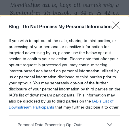
Mondhatjuk azt is, hogy ott vannak még a
Szentendrei úti buszok, a 34-es és 42-es.
Csakhogy aki tapasztalta a reggeli dugókat
Blog -
Do Not Process My Personal Information
a Szentendrei úton, tudja, hogy képtelenség
betartaniuk a menetidőt, és a megállóba
If you wish to opt-out of the sale, sharing to third parties, or
érkezésük ideje is bizonytalan. Jó megoldás
processing of your personal or sensitive information for
volt, hogy buszsávot alakítottak ki a
targeted advertising by us, please use the below opt-out
legszélső sávból, de sajnos a közlekedési
section to confirm your selection. Please note that after your
opt-out request is processed you may continue seeing
morál miatt, ellenőrzés híján pofátlanul
interest-based ads based on personal information utilized by
használták az autósok, így célját nem tudta
us or personal information disclosed to third parties prior to
megvalósítani.
your opt-out. You may separately opt-out of the further
disclosure of your personal information by third parties on the
IAB’s list of downstream participants. This information may
A 20 perc gyaloglás pedig a
also be disclosed by us to third parties on the
IAB’s List of
kisgyermekeseknek, időseknek, nehéz
Downstream Participants
that may further disclose it to other
csomagot cipelőknek már extrém sportnak
third parties.
számít (gondoljon már bele egy pesti utazó,
Please note that this website/app uses one or more Google
Personal Data Processing Opt Outs