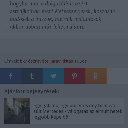
hogyha már a dolgozóik is azért
sztrájkolnak mert életveszélyesek, koszosak,
büdösek a buszok, metrók, villamosok,
akkor abban már lehet valami.
Címkék:
bkv
észrevétel
járatritkítás
106os
Ajánlott bejegyzések:
Egy galamb, egy bojler és egy hamuvá
sült Mercedes - válogatás az elmúlt hetek
legjobb képeiből