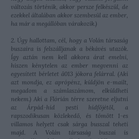
változás történik, akkor persze felkészül, de
ezekkel általában akkor szembesül az ember,
ha már a megállóban várakozik.)
2. Úgy hallottam, cél, hogy a Volán társaság
buszaira is felszálljanak a békávés utazók.
Így aztán nem kell akkora árat emelni,
hiszen kénytelen az ember megvenni az
egyesített bérletet â013 jókora felárral. (Aki
azt mondja, ez aprópénz, küldjön e-mailt,
megadom a számlaszámom, elküldheti
nekem.) Aki a Flórián térre szeretne eljutni
az Árpád-híd pesti hídfőjétől, a
rapszodikusan közlekedő, és tömött 1-es
villamos helyett csak sárga busszal teheti
majd. A Volán társaság buszai is