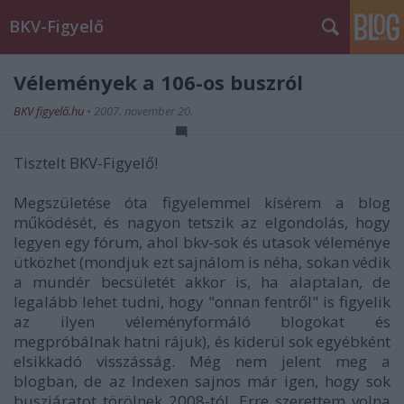
BKV-Figyelő
Vélemények a 106-os buszról
BKV figyelő.hu
•
2007. november 20.
Tisztelt BKV-Figyelő!
Megszületése óta figyelemmel kísérem a blog
működését, és nagyon tetszik az elgondolás, hogy
legyen egy fórum, ahol bkv-sok és utasok véleménye
ütközhet (mondjuk ezt sajnálom is néha, sokan védik
a mundér becsületét akkor is, ha alaptalan, de
legalább lehet tudni, hogy "onnan fentről" is figyelik
az ilyen véleményformáló blogokat és
megpróbálnak hatni rájuk), és kiderül sok egyébként
elsikkadó visszásság. Még nem jelent meg a
blogban, de az Indexen sajnos már igen, hogy sok
buszjáratot törölnek 2008-tól. Erre szerettem volna