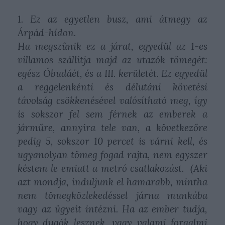
1. Ez az egyetlen busz, ami átmegy az
Árpád-hídon.
Ha megszűnik ez a járat, egyedül az 1-es
villamos szállítja majd az utazók tömegét:
egész Óbudáét, és a III. kerületét. Ez egyedül
a reggelenkénti és délutáni követési
távolság csökkenésével valósítható meg, így
is sokszor fel sem férnek az emberek a
járműre, annyira tele van, a következőre
pedig 5, sokszor 10 percet is várni kell, és
ugyanolyan tömeg fogad rajta, nem egyszer
késtem le emiatt a metró csatlakozást. (Aki
azt mondja, induljunk el hamarabb, mintha
nem tömegközlekedéssel járna munkába
vagy az ügyeit intézni. Ha az ember tudja,
hogy dugók lesznek, vagy valami forgalmi