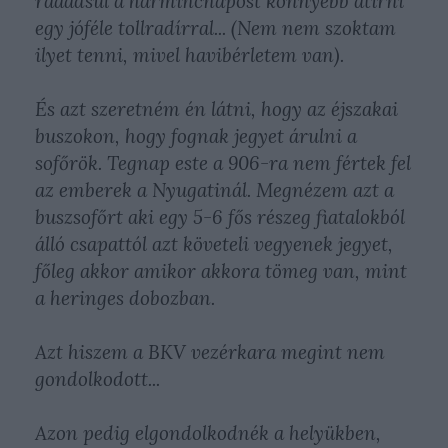
ráaádsul a harmincnapost könnyebb átírni
egy jóféle tollradírral... (Nem nem szoktam
ilyet tenni, mivel havibérletem van).
És azt szeretném én látni, hogy az éjszakai
buszokon, hogy fognak jegyet árulni a
sofőrök. Tegnap este a 906-ra nem fértek fel
az emberek a Nyugatinál. Megnézem azt a
buszsofőrt aki egy 5-6 fős részeg fiatalokból
álló csapattól azt követeli vegyenek jegyet,
főleg akkor amikor akkora tömeg van, mint
a heringes dobozban.
Azt hiszem a BKV vezérkara megint nem
gondolkodott...
Azon pedig elgondolkodnék a helyükben,