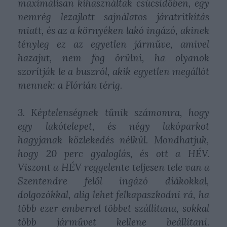
maximálisan kihasználtak csúcsidőben, egy
nemrég lezajlott sajnálatos járatritkítás
miatt, és az a környéken lakó ingázó, akinek
tényleg ez az egyetlen járműve, amivel
hazajut, nem fog örülni, ha olyanok
szorítják le a buszról, akik egyetlen megállót
mennek: a Flórián térig.
3. Képtelenségnek tűnik számomra, hogy
egy lakótelepet, és négy lakóparkot
hagyjanak közlekedés nélkül. Mondhatjuk,
hogy 20 perc gyaloglás, és ott a HÉV.
Viszont a HÉV reggelente teljesen tele van a
Szentendre felől ingázó diákokkal,
dolgozókkal, alig lehet felkapaszkodni rá, ha
több ezer emberrel többet szállítana, sokkal
több járművet kellene beállítani.