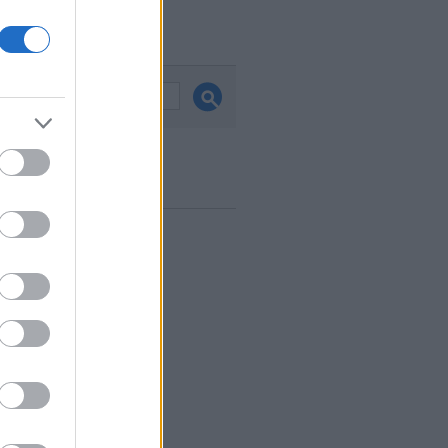
és
ook