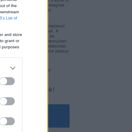
 közlekedés fejlődését elősegítse.
out of the
m tényeket, hanem olvasói
 downstream
leket közöl.
B’s List of
yelő szerkesztője nem feltétlenül
a közölt levelek tartalmával. A
er and store
 levelek szerkesztésének és
to grant or
ének jogát fenntartjuk. Amennyiben
yelőn sértő tartalmat, hozzászólást
ed purposes
jük, az alábbi linkre kattintva jelezze
Sértő tartalom bejelentése!
Írjon nekünk!