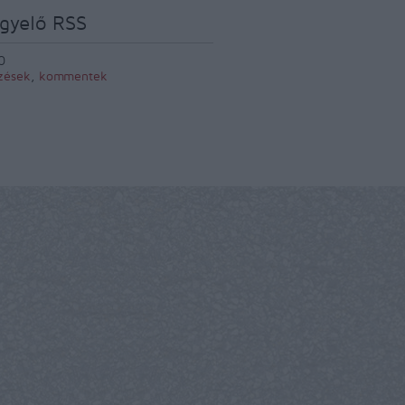
gyelő RSS
0
zések
,
kommentek