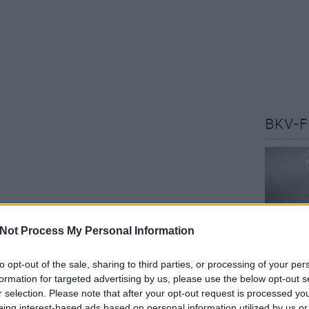
BKV-F
dsz hasonló videó létezéséről, kérjük jelezd a
Not Process My Personal Information
bkvfigyelo@index.hu
címen!
to opt-out of the sale, sharing to third parties, or processing of your per
ment
Címkék:
bkv
videó
járatritkítás
ellenvideó
Az oldal 
formation for targeted advertising by us, please use the below opt-out s
szakújság
r selection. Please note that after your opt-out request is processed y
budapest
Tetszik
0
eing interest-based ads based on personal information utilized by us or
véleményé