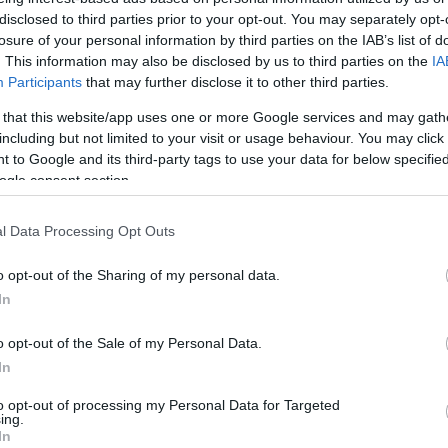
közösségi
disclosed to third parties prior to your opt-out. You may separately opt-
A blog ne
losure of your personal information by third parties on the IAB’s list of
k:
észrevéte
. This information may also be disclosed by us to third parties on the
IA
Participants
that may further disclose it to other third parties.
A BKV-Fig
ért egyet 
 that this website/app uses one or more Google services and may gath
megjelent
including but not limited to your visit or usage behaviour. You may click 
rövidítés
a BKV-Fig
 to Google and its third-party tags to use your data for below specifi
talál, kér
ogle consent section.
Miért nincs
Akadálymentes
nekünk!
nyáron hó? -
buszokat
avagy a pesti
Csepelre!
l Data Processing Opt Outs
népnek semmi
nem jó
o opt-out of the Sharing of my personal data.
In
o opt-out of the Sale of my Personal Data.
Eltömött
In
automaták - a
BKK keresi a
megoldást
to opt-out of processing my Personal Data for Targeted
ing.
In