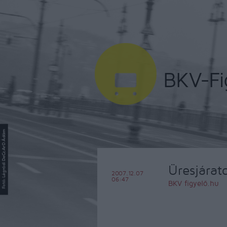
Üresjárat
2007.12.07
06:47
BKV figyelő.hu