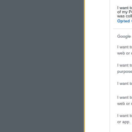
I want t
of my P
was col
Opted 
Többször is
rácsukta az
Google 
ajtót az utasra
I want t
web or d
Kommentek:
A hozzászólások a
vonatkozó j
I want t
üzemeltetője semmilyen felelő
Részletek a
Felhasználási felté
purpose
I want 
I want t
web or d
I want t
or app.