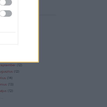
vum
rilis
(
1
)
árcius
(
1
)
ebruár
(
10
)
anuár
(
9
)
december
(
8
)
november
(
10
)
któber
(
10
)
zeptember
(
12
)
ugusztus
(
12
)
lius
(
14
)
únius
(
13
)
ájus
(
12
)
...