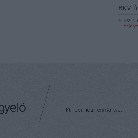
BKV-fi
RSS 2.
bejegy
Minden jog fenntartva.