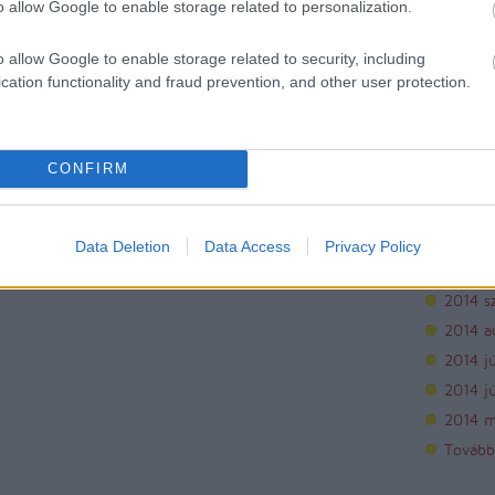
o allow Google to enable storage related to personalization.
Archí
o allow Google to enable storage related to security, including
cation functionality and fraud prevention, and other user protection.
2015 áp
2015 m
2015 f
CONFIRM
2015 j
2014 
2014 
Data Deletion
Data Access
Privacy Policy
2014 o
2014 s
2014 a
2014 jú
2014 j
2014 m
Tovább