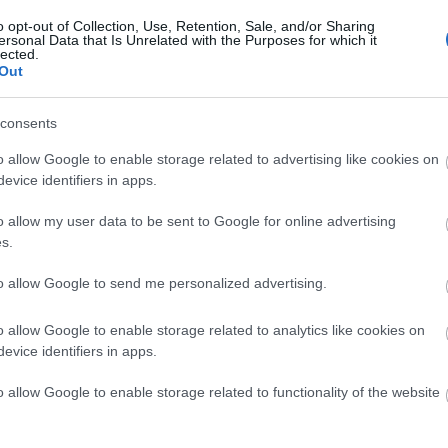
o opt-out of Collection, Use, Retention, Sale, and/or Sharing
Keres
ersonal Data that Is Unrelated with the Purposes for which it
lected.
Out
consents
o allow Google to enable storage related to advertising like cookies on
evice identifiers in apps.
Faceb
ogszabályok
értelmében felhasználói tartalomnak minősülnek, értük a
szolgáltatás technikai
o allow my user data to be sent to Google for online advertising
sséget nem vállal, azokat nem ellenőrzi. Kifogás esetén forduljon a blog szerkesztőjéhez.
telekben
és az
adatvédelmi tájékoztatóban
.
s.
to allow Google to send me personalized advertising.
o allow Google to enable storage related to analytics like cookies on
evice identifiers in apps.
o allow Google to enable storage related to functionality of the website