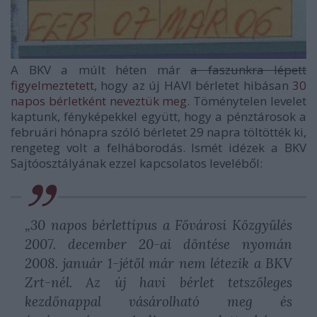
A BKV a múlt héten már
a faszunkra lépett
figyelmeztetett
, hogy az új HAVI bérletet hibásan
30
napos bérletként neveztük meg
. Töménytelen levelet
kaptunk, fényképekkel együtt, hogy a pénztárosok a
februári hónapra szóló bérletet 29 napra töltötték ki,
rengeteg volt a felháborodás. Ismét idézek a BKV
Sajtóosztályának ezzel kapcsolatos leveléből:
„30 napos bérlettípus a Fővárosi Közgyűlés
2007. december 20-ai döntése nyomán
2008. január 1-jétől már nem létezik a BKV
Zrt-nél. Az új havi bérlet tetszőleges
kezdőnappal vásárolható meg és