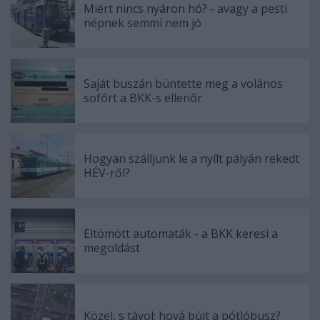
Miért nincs nyáron hó? - avagy a pesti
népnek semmi nem jó
Saját buszán büntette meg a volános
sofőrt a BKK-s ellenőr
Hogyan szálljunk le a nyílt pályán rekedt
HÉV-ről?
Eltömött automaták - a BKK keresi a
megoldást
Közel, s távol: hová bújt a pótlóbusz?