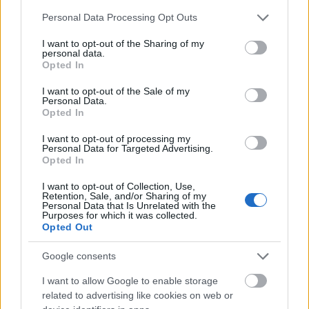
Please note that this website/app uses one or more Google
Personal Data Processing Opt Outs
services and may gather and store information including but
not limited to your visit or usage behaviour. You may click to
I want to opt-out of the Sharing of my
personal data.
grant or deny consent to Google and its third-party tags to
Opted In
use your data for below specified purposes in below Google
consent section.
I want to opt-out of the Sale of my
Personal Data.
Opted In
I want to opt-out of processing my
Personal Data for Targeted Advertising.
Opted In
UPDATE1:
Egy levél, melyet ezzel kapcsolatban
kaptunk
I want to opt-out of Collection, Use,
Retention, Sale, and/or Sharing of my
Personal Data that Is Unrelated with the
Purposes for which it was collected.
Opted Out
Tisztelt Gál Mihály Úr - BKV Figyelő!
Google consents
I want to allow Google to enable storage
A csatoltan elküldött "havi" bérletszelvényt
related to advertising like cookies on web or
múlt hét szombaton ( február 2.) vásároltam