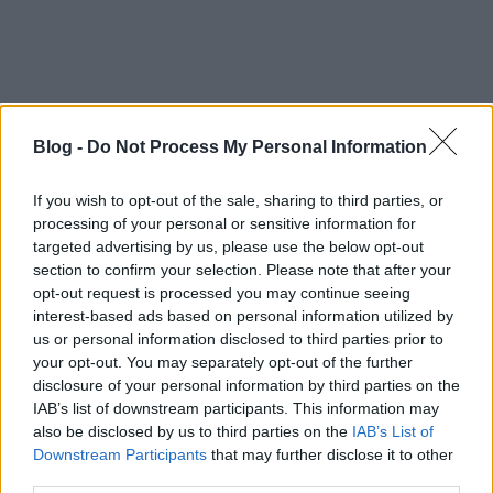
Blog -
Do Not Process My Personal Information
If you wish to opt-out of the sale, sharing to third parties, or
processing of your personal or sensitive information for
targeted advertising by us, please use the below opt-out
section to confirm your selection. Please note that after your
UPDATE2
: Így néz ki, mikor a pénztáros lányos
opt-out request is processed you may continue seeing
zavarában rosszul tölti ki a bérletet
interest-based ads based on personal information utilized by
us or personal information disclosed to third parties prior to
your opt-out. You may separately opt-out of the further
disclosure of your personal information by third parties on the
IAB’s list of downstream participants. This information may
also be disclosed by us to third parties on the
IAB’s List of
Downstream Participants
that may further disclose it to other
third parties.