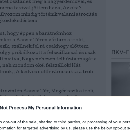
tet osztanék meg a nagyérdeművel, és
 ma taxival jöttem haza. Az oka?
úlyozom mindig történik valami atrocitás
gközlekedésben:
ént, hogy éppen a barátnőmhöz
ikor a Kassai Téren vártam a trolit.
zik, szállnék fel rá csakhogy előttem
BKV-F
hölgy próbálkozott a felszállással és csak
olt nyitva. Nagy nehezen felhúzta magát a
a, nah mondom oké, felszállok! Hát
lmok.. A kedves sofőr rámcsukta a troli
: szintén Kassai Tér. Megérkezik a troli,
lni az első ajtónál de nem nyitja ki a
r. Gyorsan odafutok a 2. ajtóhoz ami
Not Process My Personal Information
rre már csukja be. Úgy kellett
Az oldal 
ogy ne zárja rám megint.
szakújság
to opt-out of the sale, sharing to third parties, or processing of your per
budapest
formation for targeted advertising by us, please use the below opt-out s
pedig szálltam fel a 32-es buszra az 1.
véleményé