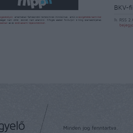
BKV-fi
ogszabályok
értelmében felhasználói tartalomnak minősülnek, értük a
szolgáltatás technikai
RSS 2.
sséget nem vállal, azokat nem ellenőrzi. Kifogás esetén forduljon a blog szerkesztőjéhez.
telekben
és az
adatvédelmi tájékoztatóban
.
bejegy
Minden jog fenntartva.