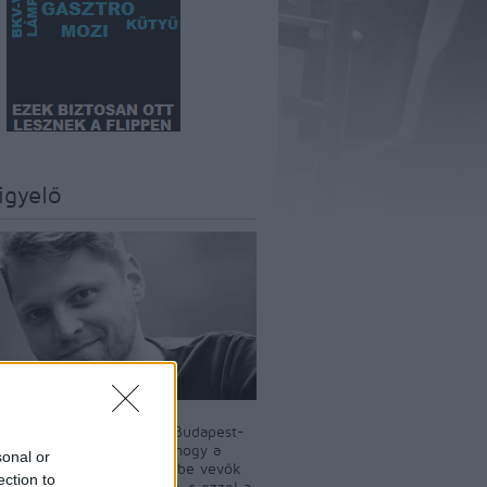
igyelő
szerkesztője Király Dávid Budapest-
író. A BKV-Figyelő célja, hogy a
sonal or
i tömegközlekedést igénybe vevők
ection to
t a nyilvánosság elé tárja, s ezzel a