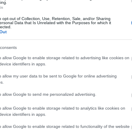
Tetszik
ing.
0
In
Keres
o opt-out of Collection, Use, Retention, Sale, and/or Sharing
k:
ersonal Data that Is Unrelated with the Purposes for which it
lected.
Out
consents
Faceb
o allow Google to enable storage related to advertising like cookies on
Egy galamb,
Hogyan
evice identifiers in apps.
egy bojler és
szálljunk le a
egy hamuvá
nyílt pályán
o allow my user data to be sent to Google for online advertising
sült Mercedes -
rekedt HÉV-ről?
válogatás az
s.
elmúlt hetek
legjobb
to allow Google to send me personalized advertising.
képeiből
o allow Google to enable storage related to analytics like cookies on
evice identifiers in apps.
Fékezett a
busz, szállt az
üvegszilánk
o allow Google to enable storage related to functionality of the website