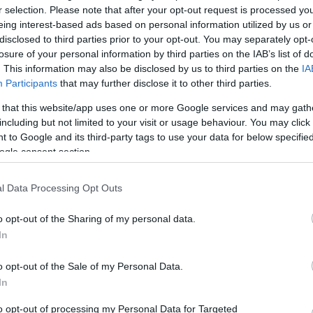
r selection. Please note that after your opt-out request is processed y
közösségi
m vettem észre, pontosabban nem volt
A blog ne
eing interest-based ads based on personal information utilized by us or
patikus képességem, hogy tudjam: a
észrevéte
disclosed to third parties prior to your opt-out. You may separately opt-
 nyitni az ajtaját. Szóval felszálltam és
losure of your personal information by third parties on the IAB’s list of
 rámcsapja a fülkéje ajtaját. Idegbeteg
A BKV-Fig
. This information may also be disclosed by us to third parties on the
IA
ért egyet 
és közli, hogy ott a 2. ajtó azon is fel lehet
Participants
that may further disclose it to other third parties.
megjelent
a mondtam neki, hogy nem tudtam mire
rövidítés
z olyan kedves, hogy rámcsapja az
 that this website/app uses one or more Google services and may gath
a BKV-Fig
talál, kér
mondta, hogy: Takarodj hátra baszdmeg,
including but not limited to your visit or usage behaviour. You may click 
nekünk!
 to Google and its third-party tags to use your data for below specifi
k! Khm. mondanom sem kell nagyon jól
ogle consent section.
a is gondoltam, hogy egy rejtett
szerelkezve indulok útnak, hogy
ok-sok kedvességet amit nem csak a
l Data Processing Opt Outs
 a sok, bandába gyűlt tinédzser, csőves
on, buszmegállókban,
o opt-out of the Sharing of my personal data.
llókban
In
o opt-out of the Sale of my Personal Data.
ment
Címkék:
budapest
bkv
sofőr
észrevétel
troli
In
to opt-out of processing my Personal Data for Targeted