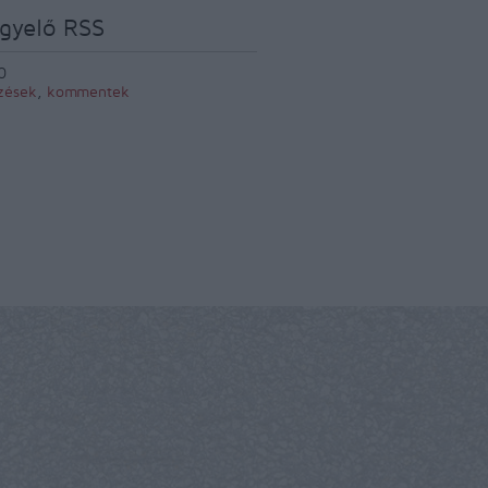
gyelő RSS
0
zések
,
kommentek