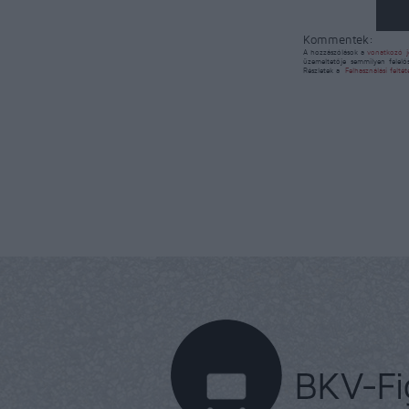
Kommentek:
A hozzászólások a
vonatkozó j
üzemeltetője semmilyen felelő
Részletek a
Felhasználási felté