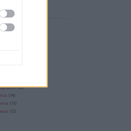
vum
rilis
(
1
)
árcius
(
1
)
ebruár
(
10
)
anuár
(
9
)
december
(
8
)
november
(
10
)
któber
(
10
)
zeptember
(
12
)
ugusztus
(
12
)
lius
(
14
)
únius
(
13
)
ájus
(
12
)
...