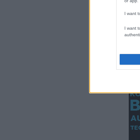
or app.
I want t
I want t
authenti
Eltömött
automaták - a
BKK keresi a
megoldást