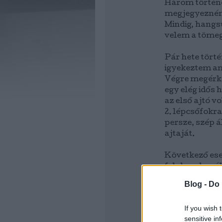
Három történe
megjegyezném:
Mindig, hangs
velem a töme
Pár hete tört
igyekeztem am
Végre megérke
egy elég idős 
az első ajtó v
2. lépcsőfokr
persze, szép á
ajtaját.
Következő eset
felakarok szál
kedves sofőr ú
Blog -
Do 
nyitva volt, e
megfognom, h
If you wish 
sensitive in
Most vasárnap 