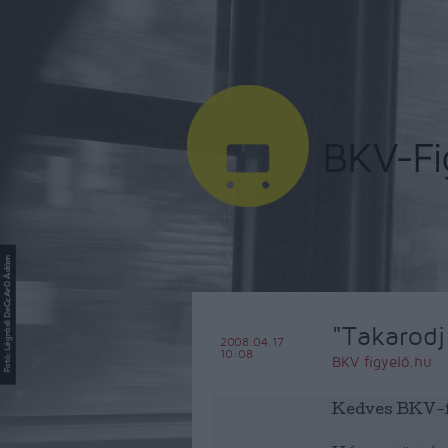
"Takarodj 
2008.04.17
10:08
BKV figyelő.hu
Kedves BKV-f