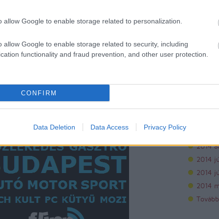
Archí
o allow Google to enable storage related to personalization.
2015 áp
o allow Google to enable storage related to security, including
2015 m
cation functionality and fraud prevention, and other user protection.
2015 f
2015 j
2014 
CONFIRM
2014 
2014 o
Data Deletion
Data Access
Privacy Policy
2014 s
2014 a
2014 jú
2014 j
2014 m
Tovább