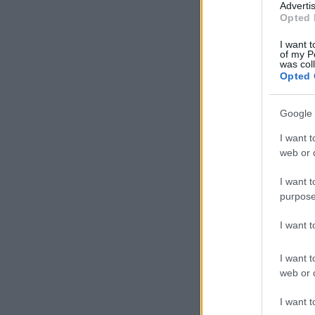
Advertis
Opted 
I want t
Ajánlott bejegyzése
of my P
was col
Opted 
Google 
I want t
Miért jár
web or d
másfelé a busz?
I want t
purpose
I want 
I want t
web or d
I want t