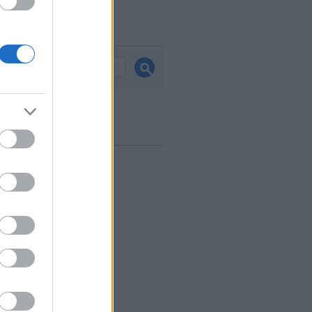
és
ook