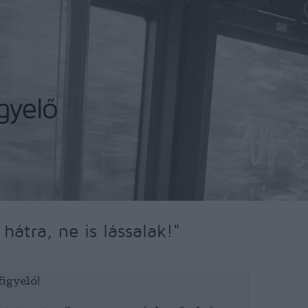
hátra, ne is lássalak!"
igyeló!