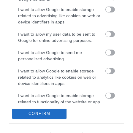
előző havi bérletemet nem tartottam meg?
I want to allow Google to enable storage
A Szabályzati hiányosság miatt fizessek
related to advertising like cookies on web or
3000 forint helyett 12000 forintot?
device identifiers in apps.
I want to allow my user data to be sent to
Várom megtisztelő válaszukat!
Google for online advertising purposes.
I want to allow Google to send me
personalized advertising.
Címkék:
budapest
bkv
bérlet
bemutatás
észrevétel
I want to allow Google to enable storage
related to analytics like cookies on web or
device identifiers in apps.
I want to allow Google to enable storage
Ajánlott bejegyzések:
related to functionality of the website or app.
CONFIRM
I want to allow Google to enable storage
related to personalization.
Miért jár másfelé a busz?
I want to allow Google to enable storage