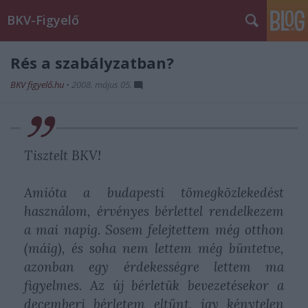
BKV-Figyelő
Rés a szabályzatban?
BKV figyelő.hu
•
2008. május 05.
Tisztelt BKV!
Amióta a budapesti tömegközlekedést
használom, érvényes bérlettel rendelkezem
a mai napig. Sosem felejtettem még otthon
(máig), és soha nem lettem még büntetve,
azonban egy érdekességre lettem ma
figyelmes. Az új bérletük bevezetésekor a
decemberi bérletem eltűnt, így kénytelen