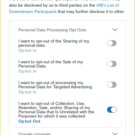
also be disclosed by us to third parties on the
IAB’s List of
Downstream Participants
that may further disclose it to other
third parties.
Please note that this website/app uses one or more Google
Personal Data Processing Opt Outs
A kérdésem csak annyi lenne: Mit tehettem
services and may gather and store information including but
volna akkor, ha egy esetleges ellenőrzés
not limited to your visit or usage behaviour. You may click to
I want to opt-out of the Sharing of my
personal data.
grant or deny consent to Google and its third-party tags to
során veszem észre, hogy nincs a
Opted In
use your data for below specified purposes in below Google
pénztárcámban az érvényes bérletem? A
consent section.
I want to opt-out of the Sale of my
bérletemet ugyanis utólagosan csak akkor
Personal Data.
Opted In
mutathatom be, ha az a büntetés előtti nap
is érvényes volt. Mivel a bérletet attól a
I want to opt-out of processing my
Personal Data for Targeted Advertising.
naptól érvényes, így az azt megelőző napon
Opted In
nem lehet az. Mit tehet az az ember, aki
I want to opt-out of Collection, Use,
hasonló módon jár mint én, de az előző havi
Retention, Sale, and/or Sharing of my
Personal Data that Is Unrelated with the
bérletét nem őrizte meg? Hogyan
Purposes for which it was collected.
Opted Out
bizonyítom be, hogy a bérletet nem a
büntetés után vettem, főleg akkor, ha az
Google consents