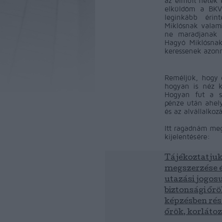
az elmúlt hetek k
elküldöm a BKV 
leginkább érin
Miklósnak valam
ne maradjanak v
Hagyó Miklósna
keressenek azonna
Reméljük, hogy 
hogyan is néz ki
Hogyan fut a s
pénze után ahely
és az alvállalkoz
Itt ragadnám meg
kijelentésére:
Tájékoztatjuk
megszerzése é
utazási jogos
biztonsági őrö
képzésben rész
őrök, korlátoz