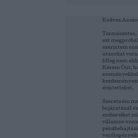
Kedves Assz
Természetes, h
ezt megpróbál
szerintem enn
utasokat verne
főleg nem akk
Kérem Önt, h
eseményekkel
kezdeményezze
érintetteket.
Szeretném meg
bejáratánál é
embereiket mi
villamos vona
pénzbehajtási
verőlegényeik