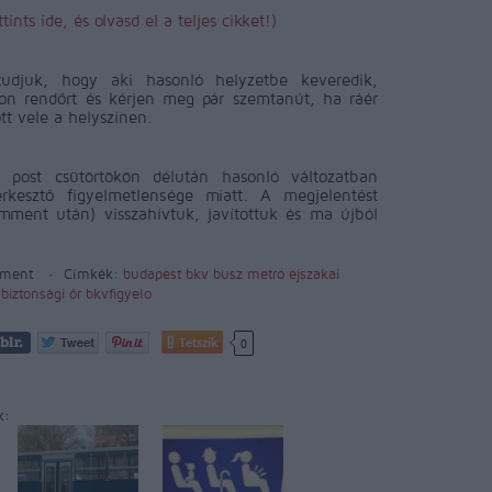
ttints ide, és olvasd el a teljes cikket!)
tudjuk, hogy aki hasonló helyzetbe keveredik,
on rendőrt és kérjen meg pár szemtanút, ha ráér
tt vele a helyszínen.
 post csütörtökön délután hasonló változatban
rkesztő figyelmetlensége miatt. A megjelentést
mment után) visszahívtuk, javítottuk és ma újból
ment
Címkék:
budapest
bkv
busz
metró
éjszakai
biztonsági őr
bkvfigyelo
Tetszik
0
k: