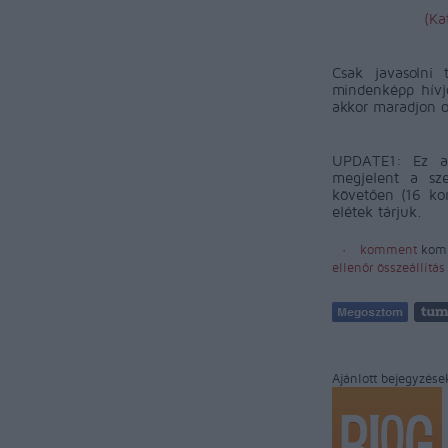
(Ka
Csak javasolni 
mindenképp hívj
akkor maradjon o
UPDATE1:
Ez a
megjelent a sze
követően (16 ko
elétek tárjuk.
komment
kom
ellenőr
összeállítás
Ajánlott bejegyzése