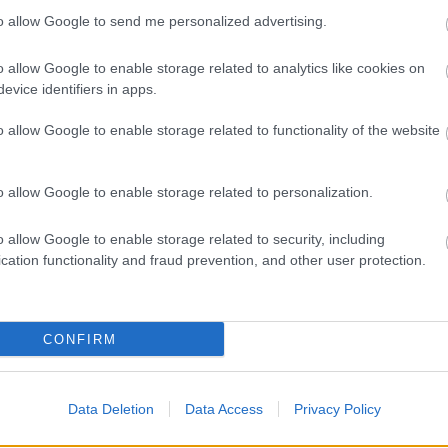
óló biztonságiak jelenlétét már lassan meg is
BKV-fi
to allow Google to send me personalized advertising.
og indulásakor is foglalkoztunk már velük.
nek a kinézetre, ruházatra, de most már szexuális
znek. Péter egy ilyen történtet osztott meg velünk
RSS 2.
o allow Google to enable storage related to analytics like cookies on
nkre kattintva nézheted meg. A „mutasd meg a
bejegy
evice identifiers in apps.
ténet a másik linken található meg.
o allow Google to enable storage related to functionality of the website
ttints ide, és olvasd el a teljes cikket!)
ttints ide, és olvasd el a teljes cikket!)
o allow Google to enable storage related to personalization.
. Ezt csak az ismerheti, akinek vették már el
őrök és állítottak ki róla ilyen papírt. Mostanában
o allow Google to enable storage related to security, including
retnek olyan dolgokat ellopni az utasoktól, ami nem
cation functionality and fraud prevention, and other user protection.
nkább a zsebre tett bérletekre gondolok, amelyekről
m állítanak ki.
CONFIRM
ttints ide, és olvasd el a teljes cikket!)
i buszos történetet olvashattok a lenti link mögött.
Data Deletion
Data Access
Privacy Policy
utasok, modortalan biztonságiak.