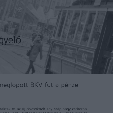
meglopott BKV fut a pénze
nektek és az új olvasóknak egy szép nagy csokorba