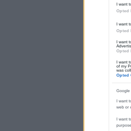
keze, viszont ő
I want t
buszon akart uta
Opted 
felszállt a muty
másik utasnak 
vizsgálatot kezd
I want t
bizonyítja az is
Opted 
elmenekültek a h
I want 
Advertis
(Ka
Opted 
I want t
of my P
Kőbánya-Kispes
was col
helyzet felfogh
Opted 
című sorozatra e
Ezek az emberek
elaludt utast éb
Google 
tett lábait ler
dolgozó ismerős
I want t
hasonló incidens.
web or d
(Ka
I want t
purpose