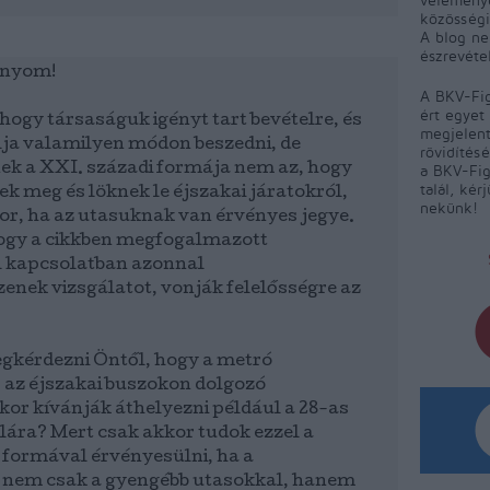
közösségi
A blog ne
észrevéte
onyom!
A BKV-Fig
ért egyet 
ogy társaságuk igényt tart bevételre, és
megjelent
ja valamilyen módon beszedni, de
rövidítés
ek a XXI. századi formája nem az, hogy
a BKV-Fig
talál, kér
k meg és löknek le éjszakai járatokról,
nekünk!
or, ha az utasuknak van érvényes jegye.
ogy a cikkben megfogalmazott
 kapcsolatban azonnal
nek vizsgálatot, vonják felelősségre az
kérdezni Öntől, hogy a metró
s az éjszakai buszokon dolgozó
kor kívánják áthelyezni például a 28-as
lára? Mert csak akkor tudok ezzel a
 formával érvényesülni, ha a
 nem csak a gyengébb utasokkal, hanem