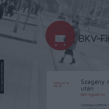
Szegény 
2008.05.16
08:49
után
BKV figyelő.hu
Összegyűjtöttük 