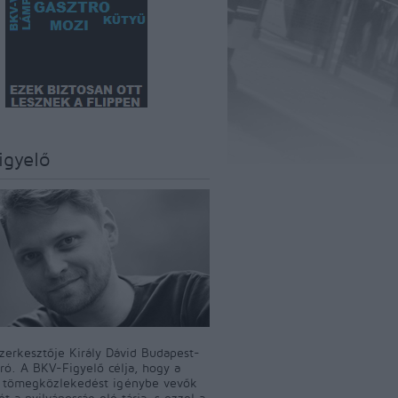
igyelő
szerkesztője Király Dávid Budapest-
író. A BKV-Figyelő célja, hogy a
i tömegközlekedést igénybe vevők
t a nyilvánosság elé tárja, s ezzel a