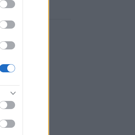
vum
rilis
(
1
)
árcius
(
1
)
ebruár
(
10
)
anuár
(
9
)
december
(
8
)
november
(
10
)
któber
(
10
)
zeptember
(
12
)
ugusztus
(
12
)
lius
(
14
)
únius
(
13
)
ájus
(
12
)
...