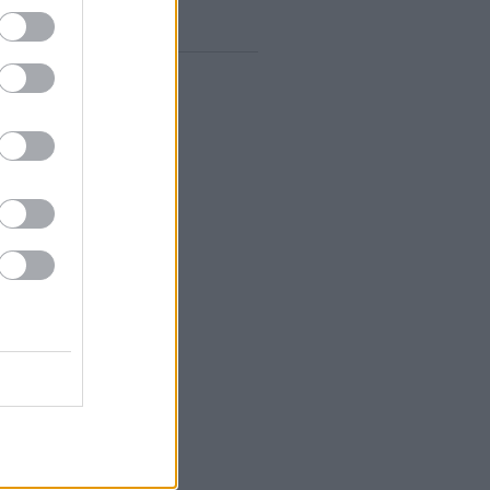
gyelő RSS
0
zések
,
kommentek