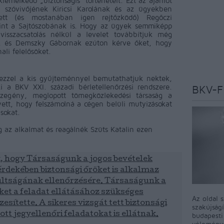
iemelkedő „biztonságis” történeteit. Ezt az ajánlót
szóvivőjének Kiricsi Karolának és az ügyekben
tett (és mostanában igen rejtőzködő) Regőczi
int a Sajtószobának is. Hogy az ügyek semmiképp
isszacsatolás nélkül a levelet továbbítjuk még
k és Demszky Gábornak ezúton kérve őket, hogy
li felelősöket.
ezzel a kis gyűjteménnyel bemutathatjuk nektek,
 a BKV XXI. századi bérletellenőrzési rendszere.
BKV-F
zegény, meglopott tömegközlekedési társaság a
ett, hogy felszámolná a cégen belüli mutyizásokat
ásokat.
 az alkalmat és reagálnék Szüts Katalin ezen
, hogy Társaságunk a jogos bevételek
rdekében biztonsági őröket is alkalmaz
ultságának ellenőrzésére. Társaságunk a
ket a feladat ellátásához szükséges
Az oldal 
esítette. A sikeres vizsgát tett biztonsági
szakújság
ott jegyellenőri feladatokat is ellátnak.
budapest
véleményé