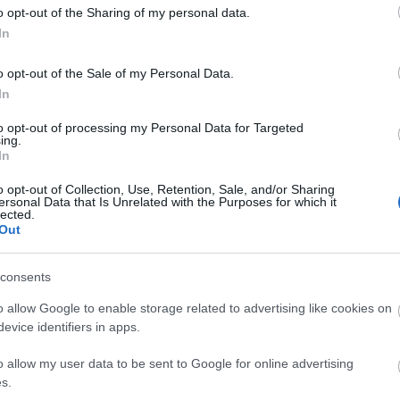
 is elkövetett egy nagyon nagy hibát. Éjszakai
o opt-out of the Sharing of my personal data.
zni. Érvényesítendő jegy a kezében volt, és amikor
Archí
In
izni próbáló biztonságinak szólt be, hogy kellene a
a számla is. Ekkor dobták le a buszról. A BKV
eményezett, természetesen az utas volt hibás. Ezt
o opt-out of the Sale of my Personal Data.
2015 áp
, hogy Ákos rendőrt hívott, ezután a biztonságiak
In
2015 m
elyszínről.
2015 f
to opt-out of processing my Personal Data for Targeted
ing.
2015 j
ttints ide, és olvasd el a teljes cikket!)
In
2014 
o opt-out of Collection, Use, Retention, Sale, and/or Sharing
2014 
ersonal Data that Is Unrelated with the Purposes for which it
t egy külön blogot megérne. Az ott uralkodó
lected.
2014 o
atatlan. A kopasz napszemüveges kidobók a Szökés
Out
2014 s
mlékeztetnek, ott voltak a cellákban ilyen alakok.
 be is mutatkoztak néhány napja. Egy metróban
2014 a
resztettek fel amolyan „BKV-s” módon. A keresztbe
consents
úgták, majd kidobták az álló szerelvényből. Ott
2014 jú
ök is megerősítették, többször fordult már elő
o allow Google to enable storage related to advertising like cookies on
2014 j
evice identifiers in apps.
2014 m
ttints ide, és olvasd el a teljes cikket!)
Tovább
o allow my user data to be sent to Google for online advertising
s.