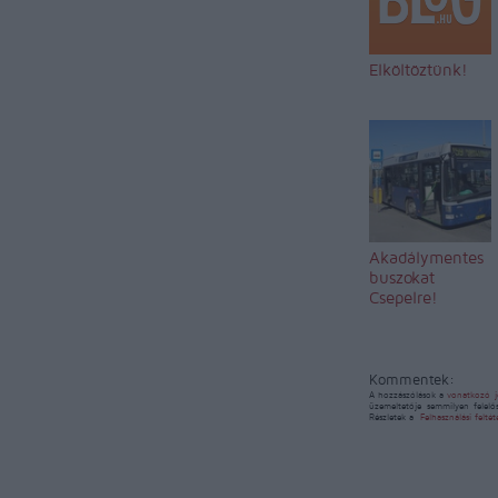
Elköltöztünk!
Akadálymentes
buszokat
Csepelre!
Kommentek:
A hozzászólások a
vonatkozó j
üzemeltetője semmilyen felelő
Részletek a
Felhasználási felté