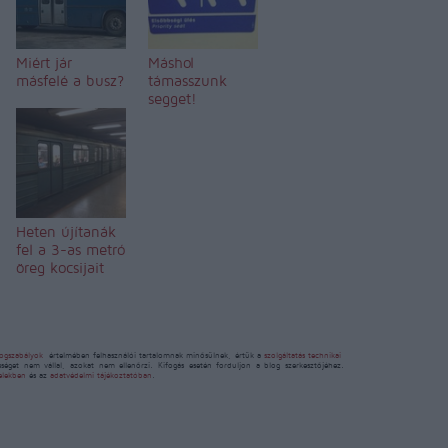
Miért jár
Máshol
másfelé a busz?
támasszunk
segget!
Heten újítanák
fel a 3-as metró
öreg kocsijait
ogszabályok
értelmében felhasználói tartalomnak minősülnek, értük a
szolgáltatás technikai
sséget nem vállal, azokat nem ellenőrzi. Kifogás esetén forduljon a blog szerkesztőjéhez.
telekben
és az
adatvédelmi tájékoztatóban
.