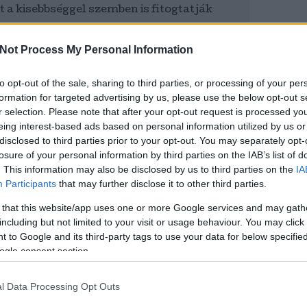
t a kisebbséggel szemben is fitogtatják
Keres
Not Process My Personal Information
telő válaszát
to opt-out of the sale, sharing to third parties, or processing of your per
mes és szép napot kívánok önnek az
formation for targeted advertising by us, please use the below opt-out s
ben is!
r selection. Please note that after your opt-out request is processed y
Faceb
eing interest-based ads based on personal information utilized by us or
disclosed to third parties prior to your opt-out. You may separately opt-
losure of your personal information by third parties on the IAB’s list of
. This information may also be disclosed by us to third parties on the
IA
Participants
that may further disclose it to other third parties.
 az elmúlt hét legfelkavaróbb eseményével, ami a
enkinél kicsapta a biztosítékot. Gondoljunk csak a
 that this website/app uses one or more Google services and may gath
ygó Karolára, amikor azt mondta: „Az ellenőreink
ak el”. Sem egy bocsánatkérés, semmi, csak a saját
including but not limited to your visit or usage behaviour. You may click 
olt a cél. Ez szerencsére nem sikerült
 to Google and its third-party tags to use your data for below specifi
ogle consent section.
ttints ide, és olvasd el a teljes cikket!)
l Data Processing Opt Outs
em volt semmi. Neki szerencsére megvan az összes