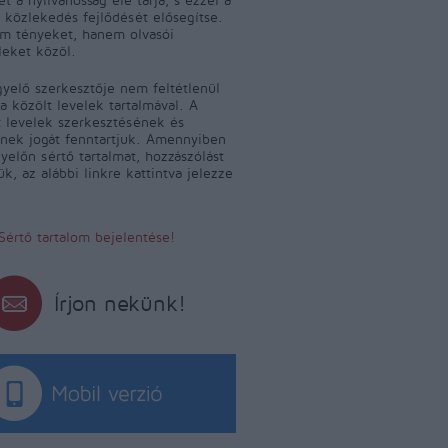
 közlekedés fejlődését elősegítse.
m tényeket, hanem olvasói
leket közöl.
yelő szerkesztője nem feltétlenül
a közölt levelek tartalmával. A
 levelek szerkesztésének és
ének jogát fenntartjuk. Amennyiben
yelőn sértő tartalmat, hozzászólást
jük, az alábbi linkre kattintva jelezze
Sértő tartalom bejelentése!
Írjon nekünk!