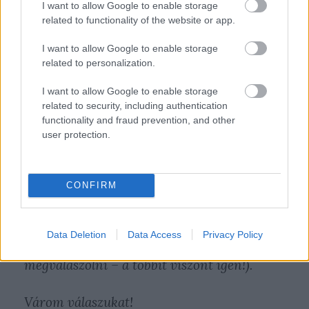
I want to allow Google to enable storage
related to functionality of the website or app.
+1. A BKV milliárdos adósságait folyton a mi
adónkból rendezik. Továbbá a mi
I want to allow Google to enable storage
pénzünkből kapnak fizetést azok a dolgozók,
related to personalization.
akiket nem bocsátottak el a sztrájkokkal
I want to allow Google to enable storage
meghiúsított létszámleépítés során. Mindezt
related to security, including authentication
együtt fizetjük, függetlenül attól, hogy ki
functionality and fraud prevention, and other
mennyit használja a vállalat szolgáltatásait.
user protection.
Nem gondolják, hogy ezekért kissé lehetne
odaadóbba cég az utasaival szemben, ha
CONFIRM
már erre monopol helyzete miatt nem
kényszeríti a piac? (Ez utóbbi persze költői
kérdés volt, nyilván nem a levelet olvasó
Data Deletion
Data Access
Privacy Policy
ügyfélszolgálati asszisztens feladata ezt
megválaszolni – a többit viszont igen!).
Várom válaszukat!