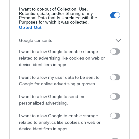
1.
Miért nincsenek a megállókban
I want to opt-out of Collection, Use,
Retention, Sale, and/or Sharing of my
jegyautomaták?
2.
Miért nincs a
Personal Data that Is Unrelated with the
Purposes for which it was collected.
buszvezetőnél jegy? Miért kellett egy logikus
Opted Out
rendszert eltörölni?
3.
Miért nincs egy új
buszon (Volvo) elhelyezve jegyautomata, ha
Google consents
más buszokon van?
4.
Önök szerint hol
I want to allow Google to enable storage
kellett volna jegyet vennem, ha hirtelen
related to advertising like cookies on web or
kényszerütem buszozni, és nem volt
device identifiers in apps.
tartalék jegyem, a környéken pedig nem
I want to allow my user data to be sent to
tudok jegypénztárról, mert nem vagyok
Google for online advertising purposes.
ismerős a megálló környékén?
5.
Vagy a 4.
I want to allow Google to send me
kérdésben leírt esetben én nem utazhatok?
personalized advertising.
6.
Az első ellenőrnél miért nem volt jegy,
vagy a másodiknál miért volt? Melyik a
I want to allow Google to enable storage
related to analytics like cookies on web or
normális? (Megjegyzem szerintem az, hogy
device identifiers in apps.
volt)