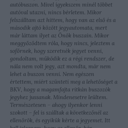
autóbuszon. Mivel igyekszem minél többet
autóval utazni, nincs bérletem. Mikor
felszálltam azt hittem, hogy van az első és a
második ajtó között jegyautomata, mert
már láttam ilyet az Önök buszain. Mikor
meggyőződtem róla, hogy nincs, jeleztem a
sofőrnek, hogy szeretnék jegyet venni,
gondoltam, működik ez a régi rendszer, de
nála nem volt jegy, azt mondta, már nem
lehet a buszon venni. Nem egészen
értettem, miért szünteti meg a lehetőséget a
BKV, hogy a magamfajta ritkán buszozók
jegyhez jussanak. Mindenesetre leültem.
Természetesen – ahogy ilyenkor lenni
szokott – fel is szálltak a következőnél az
ellenőrök, és egyikük kérte a jegyemet. Itt