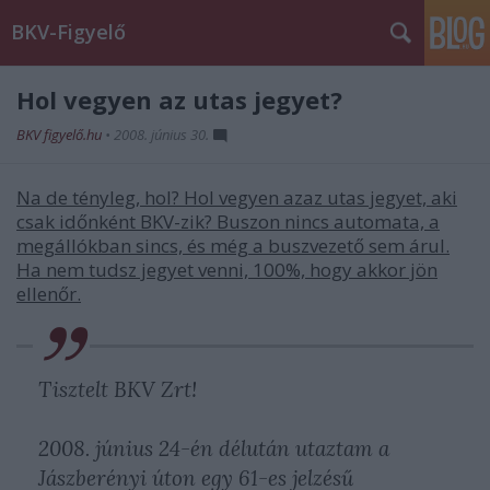
BKV-Figyelő
Hol vegyen az utas jegyet?
BKV figyelő.hu
•
2008. június 30.
Na de tényleg, hol? Hol vegyen azaz utas jegyet, aki
csak időnként BKV-zik? Buszon nincs automata, a
megállókban sincs, és még a buszvezető sem árul.
Ha nem tudsz jegyet venni, 100%, hogy akkor jön
ellenőr.
Tisztelt BKV Zrt!
2008. június 24-én délután utaztam a
Jászberényi úton egy 61-es jelzésű