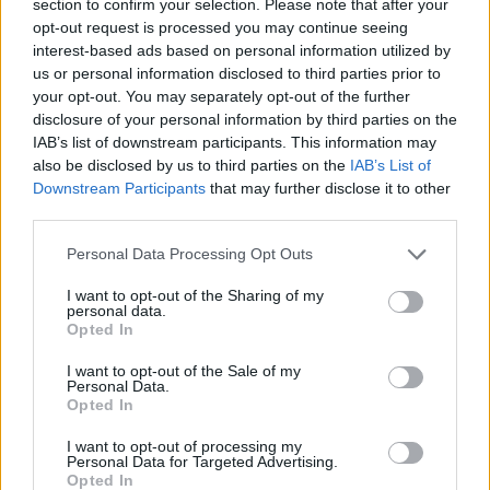
section to confirm your selection. Please note that after your
vitatkoztunk kérdeztem az urat, hogy ő
opt-out request is processed you may continue seeing
tud-e nekem jegyet adni. Azt mondta ő
interest-based ads based on personal information utilized by
ellenőr nála nincs jegy, és mindenképpen
us or personal information disclosed to third parties prior to
your opt-out. You may separately opt-out of the further
meg akart büntetni. Később odajött a
disclosure of your personal information by third parties on the
kollégája, aki viszont felajánlotta, hogy ad
IAB’s list of downstream participants. This information may
nekem egy jegyet, ezzel éltem is.
also be disclosed by us to third parties on the
IAB’s List of
Downstream Participants
that may further disclose it to other
third parties.
A fenti esettel kapcsolatban tehát nem az
ellenőrök munkájával, hanem a BKV
Please note that this website/app uses one or more Google
Personal Data Processing Opt Outs
services and may gather and store information including but
hozzáállásával kapcsolatban volnának
not limited to your visit or usage behaviour. You may click to
I want to opt-out of the Sharing of my
kifogásaim. Úgy érzem az ellenőrzés és a
personal data.
grant or deny consent to Google and its third-party tags to
Opted In
büntetés megy, a jegyértékesítés nem
use your data for below specified purposes in below Google
fontos.
consent section.
I want to opt-out of the Sale of my
Personal Data.
Opted In
Kérem, a következő kérdésekre
I want to opt-out of processing my
szíveskedjenek választ adni:
Personal Data for Targeted Advertising.
Opted In