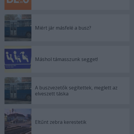
Miért jár másfelé a busz?
Máshol támasszunk segget!
A buszvezetők segítettek, meglett az
elveszett táska
Eltűnt zebra kerestetik