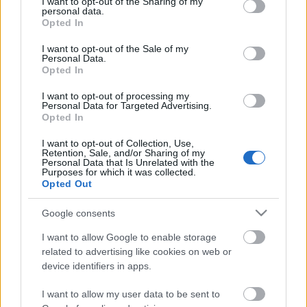
not limited to your visit or usage behaviour. You may click to
I want to opt-out of the Sharing of my
ilyen válaszra ott 30 napot kellett volna
personal data.
grant or deny consent to Google and its third-party tags to
várni, a visszaigazoló e-mail is csak hétfőn
Opted In
use your data for below specified purposes in below Google
érkezett volna meg.
consent section.
I want to opt-out of the Sale of my
Personal Data.
Opted In
H. Henrietta ügyintézőnek ezennel jó
munkát kívánok, és köszönöm a segítséget.
I want to opt-out of processing my
Personal Data for Targeted Advertising.
Opted In
I want to opt-out of Collection, Use,
Retention, Sale, and/or Sharing of my
Personal Data that Is Unrelated with the
Purposes for which it was collected.
Opted Out
Címkék:
budapest
máv
ügyfélszolgálat
levél
e mail
válasz
bkv
figyelő
Google consents
I want to allow Google to enable storage
related to advertising like cookies on web or
device identifiers in apps.
Ajánlott bejegyzések:
I want to allow my user data to be sent to