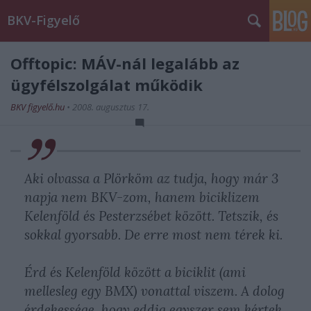
BKV-Figyelő
Offtopic: MÁV-nál legalább az
ügyfélszolgálat működik
BKV figyelő.hu
•
2008. augusztus 17.
Aki olvassa a Plörköm az tudja, hogy már 3
napja nem BKV-zom, hanem biciklizem
Kelenföld és Pesterzsébet között. Tetszik, és
sokkal gyorsabb. De erre most nem térek ki.
Érd és Kelenföld között a biciklit (ami
mellesleg egy BMX) vonattal viszem. A dolog
érdekessége, hogy eddig egyszer sem kértek