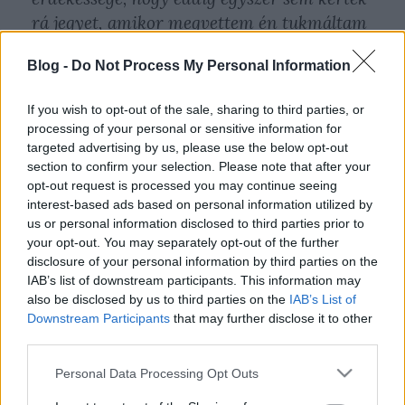
rá jegyet, amikor megvettem én tukmáltam
rá a kalauzra, hogy érvényesítse. Felmerült
Blog -
Do Not Process My Personal Information
bennem a kérdés: Kell-e a BMX-nek jegy?
Gondoltam megkérdezem a MÁV-ot. Nekem
If you wish to opt-out of the sale, sharing to third parties, or
nem volt fontos, ezért nem telefonáltam,
processing of your personal or sensitive information for
írtam nekik.
targeted advertising by us, please use the below opt-out
section to confirm your selection. Please note that after your
opt-out request is processed you may continue seeing
Szombaton, 23:08-kor írtam a MÁV
interest-based ads based on personal information utilized by
ügyfélszolgálatának, melyben több kérdést is
us or personal information disclosed to third parties prior to
feltettem. Nagy meglepetésemre, 23:50-kor
your opt-out. You may separately opt-out of the further
disclosure of your personal information by third parties on the
meg is érkezett a válasz, melyből minden
IAB’s list of downstream participants. This information may
kérdésemre megkaptam a választ. Sosem
also be disclosed by us to third parties on the
IAB’s List of
gondoltam volna, hogy van olyan
Downstream Participants
that may further disclose it to other
ügyfélszolgálat, ahol a hülye kérdéseimre
third parties.
szombaton éjszaka is válaszolnak. Sokat
Please note that this website/app uses one or more Google
Personal Data Processing Opt Outs
leveleztem a BKV ügyfélszolgálatával. Egy
services and may gather and store information including but