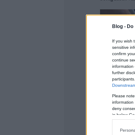
Blog -
Do 
If you wish 
sensitive in
confirm you
continue se
information 
further disc
participants
Downstream 
Please note
information 
deny consent
Aki a követke
in below Go
leül az úr hel
kapaszkodókat
hogy a fehér
Persona