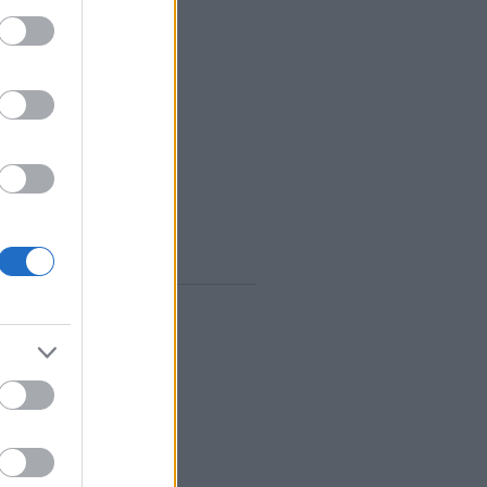
vum
rilis
(
1
)
árcius
(
1
)
ebruár
(
10
)
anuár
(
9
)
december
(
8
)
november
(
10
)
któber
(
10
)