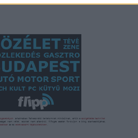
ogszabályok
értelmében felhasználói tartalomnak minősülnek, értük a
szolgáltatás technikai
sséget nem vállal, azokat nem ellenőrzi. Kifogás esetén forduljon a blog szerkesztőjéhez.
telekben
és az
adatvédelmi tájékoztatóban
.