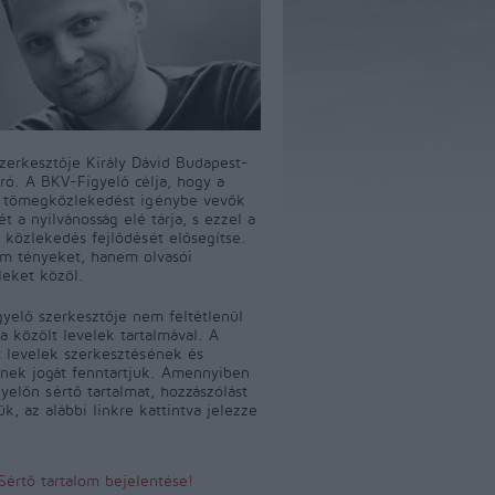
szerkesztője Király Dávid Budapest-
író. A BKV-Figyelő célja, hogy a
i tömegközlekedést igénybe vevők
t a nyilvánosság elé tárja, s ezzel a
 közlekedés fejlődését elősegítse.
m tényeket, hanem olvasói
leket közöl.
yelő szerkesztője nem feltétlenül
a közölt levelek tartalmával. A
 levelek szerkesztésének és
ének jogát fenntartjuk. Amennyiben
yelőn sértő tartalmat, hozzászólást
jük, az alábbi linkre kattintva jelezze
Sértő tartalom bejelentése!