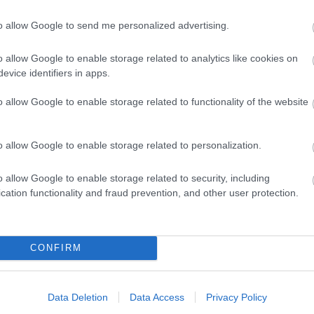
2014 s
to allow Google to send me personalized advertising.
2014 a
2014 jú
o allow Google to enable storage related to analytics like cookies on
2014 j
evice identifiers in apps.
Egy galamb,
Akadálymentes
2014 m
egy bojler és
buszokat
o allow Google to enable storage related to functionality of the website
Tovább
egy hamuvá
Csepelre!
sült Mercedes -
válogatás az
o allow Google to enable storage related to personalization.
elmúlt hetek
BKV-fi
legjobb
képeiből
o allow Google to enable storage related to security, including
RSS 2.
cation functionality and fraud prevention, and other user protection.
bejegy
A buszvezetők
segítettek,
meglett az
elveszett táska
CONFIRM
Data Deletion
Data Access
Privacy Policy