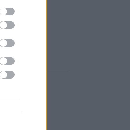
zeptember
(
12
)
ugusztus
(
12
)
lius
(
14
)
únius
(
13
)
ájus
(
12
)
...
gyelő RSS
0
zések
,
kommentek