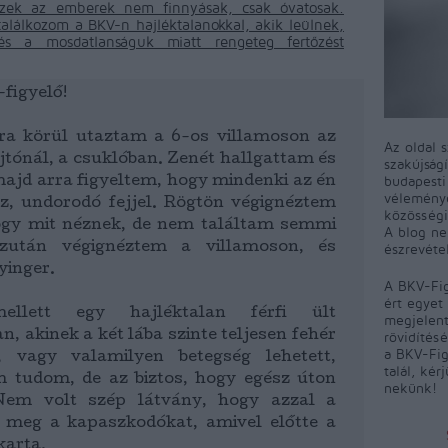
zek az emberek nem finnyásak, csak óvatosak.
alálkozom a BKV-n hajléktalanokkal, akik leülnek,
és a mosdatlanságuk miatt rengeteg fertőzést
figyelő!
ra körül utaztam a 6-os villamoson az
Az oldal 
ajtónál, a csuklóban. Zenét hallgattam és
szakújság
budapest
jd arra figyeltem, hogy mindenki az én
véleményé
z, undorodó fejjel. Rögtön végignéztem
közösségi
y mit néznek, de nem találtam semmi
A blog ne
Ezután végignéztem a villamoson, és
észrevéte
yinger.
A BKV-Fig
ért egyet 
llett egy hajléktalan férfi ült
megjelent
, akinek a két lába szinte teljesen fehér
rövidítés
a BKV-Fig
 vagy valamilyen betegség lehetett,
talál, kér
 tudom, de az biztos, hogy egész úton
nekünk!
Nem volt szép látvány, hogy azzal a
a meg a kapaszkodókat, amivel előtte a
karta.