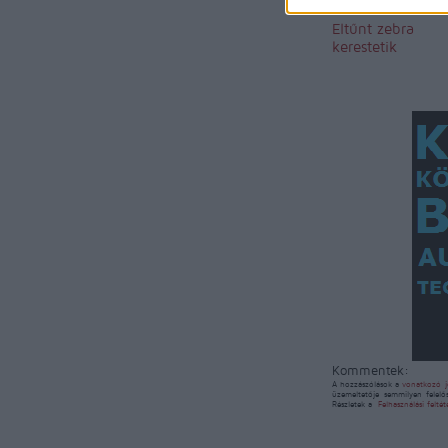
Eltűnt zebra
kerestetik
Kommentek:
A hozzászólások a
vonatkozó j
üzemeltetője semmilyen felelő
Részletek a
Felhasználási felté