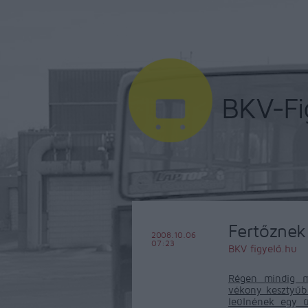
Fertőznek
2008.10.06
07:23
BKV figyelő.hu
Régen mindig m
vékony kesztyűb
leülnének egy ü