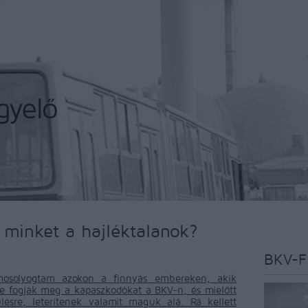
 minket a hajléktalanok?
BKV-F
osolyogtam azokon a finnyás embereken, akik
e fogják meg a kapaszkodókat a BKV-n, és mielőtt
lésre, leterítenek valamit maguk alá. Rá kellett