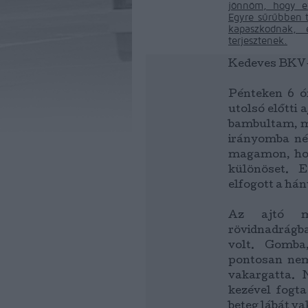
jönnöm, hogy e
Egyre sűrűbben t
kapaszkodnak, 
terjesztenek.
Kedeves BKV-
Pénteken 6 ó
utolsó előtti 
bambultam, ma
irányomba né
magamon, hog
különöset. 
elfogott a hán
Az ajtó me
rövidnadrágban
volt. Gomba,
pontosan nem
vakargatta. 
kezével fogt
beteg lábát va