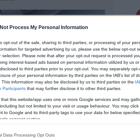
Not Process My Personal Information
to opt-out of the sale, sharing to third parties, or processing of your per
formation for targeted advertising by us, please use the below opt-out s
r selection. Please note that after your opt-out request is processed y
eing interest-based ads based on personal information utilized by us or
disclosed to third parties prior to your opt-out. You may separately opt-
Keres
losure of your personal information by third parties on the IAB’s list of
. This information may also be disclosed by us to third parties on the
IA
Participants
that may further disclose it to other third parties.
 that this website/app uses one or more Google services and may gath
including but not limited to your visit or usage behaviour. You may click 
 to Google and its third-party tags to use your data for below specifi
ző megállóban felszáll erre a villamosra,
Faceb
ogle consent section.
yére, majd leszállásnál megfogja azokat a
, amiket ő, akkor nagy esélye van arra,
 gombái közül párat megkap. Már csak
l Data Processing Opt Outs