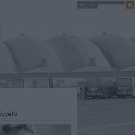
igyelő