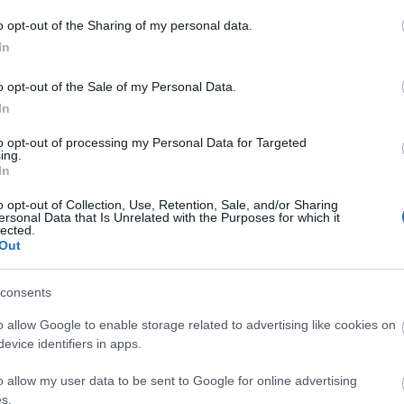
 hogy hazaérkezéskor, és a munkahelyre
embereknek az első dolga az, mint nekem:
o opt-out of the Sharing of my personal data.
 Percekig szoktam súrolni a kezem
In
vízzel, hogy a csúszós, ragadós
nyomait lemossam magamról.
o opt-out of the Sale of my Personal Data.
In
yébként olvastam már olyan esetet a
 között, hogy egy fiatalúr kapaszkodás
to opt-out of processing my Personal Data for Targeted
ing.
t megvakarta, és másnapra nagy sebek
In
az arcán. Akkor nem akartam elhinni a
de a fentiek fényében ezt már el tudok
o opt-out of Collection, Use, Retention, Sale, and/or Sharing
Archí
ersonal Data that Is Unrelated with the Purposes for which it
lected.
Out
2015 áp
2015 m
ment
Címkék:
budapest
kép
bkv
combino
villamos
consents
tel
2015 f
o allow Google to enable storage related to advertising like cookies on
2015 j
Tetszik
0
evice identifiers in apps.
2014 
2014 
o allow my user data to be sent to Google for online advertising
k:
2014 o
s.