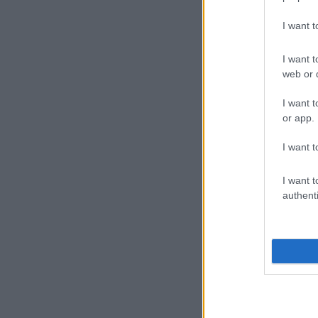
I want 
I want t
web or d
Saját buszán
büntette meg a
I want t
volános sofőrt a
or app.
BKK-s ellenőr
I want t
I want t
authenti