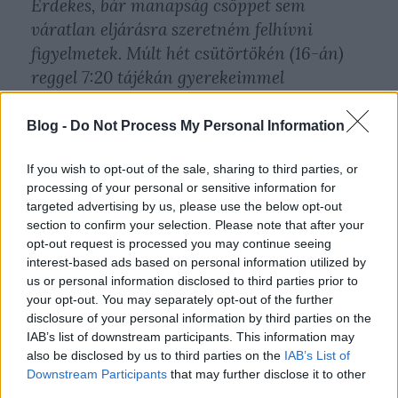
Érdekes, bár manapság csöppet sem
váratlan eljárásra szeretném felhívni
figyelmetek. Múlt hét csütörtökén (16-án)
reggel 7:20 tájékán gyerekeimmel
ácsingóztam a Szentendrei HÉV Filatorigát
nevű megállójában és egy megállót
Blog -
Do Not Process My Personal Information
szerettünk volna utazni a belváros felé. De a
If you wish to opt-out of the sale, sharing to third parties, or
HÉV nem jött. Pontosabban három vagy
processing of your personal or sensitive information for
négy szerelvény kimaradt.
targeted advertising by us, please use the below opt-out
section to confirm your selection. Please note that after your
Mondanom sem kell mindannyian
opt-out request is processed you may continue seeing
interest-based ads based on personal information utilized by
elkéstünk. Ahogy ezt már megszokhattuk a
us or personal information disclosed to third parties prior to
kiépített kihangosítás és LCD TV rendszer
your opt-out. You may separately opt-out of the further
sem adott tájékoztatást. A méreg nem is
disclosure of your personal information by third parties on the
IAB’s list of downstream participants. This information may
pontosan ekkor öntött el, hanem amikor
also be disclosed by us to third parties on the
IAB’s List of
megláttam, hogy a vonalon pontosan a
Downstream Participants
that may further disclose it to other
reggeli csúcs utasadatait gyűjtő
third parties.