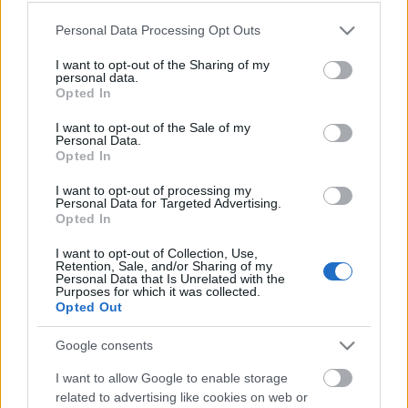
utasszámlálás folyik. Csak később eset le,
Please note that this website/app uses one or more Google
Personal Data Processing Opt Outs
hogy ha Pl. a megálló/utas/óra -le/fel
services and may gather and store information including but
adatgyűjtésben van egy 20 perces kiesés,
not limited to your visit or usage behaviour. You may click to
I want to opt-out of the Sharing of my
personal data.
grant or deny consent to Google and its third-party tags to
(mely időtartam alatt az utasok alternatív
Opted In
use your data for below specified purposes in below Google
közlekedési módot kényszerülnek
consent section.
I want to opt-out of the Sale of my
választani), akkor kimutathatóan javulnak a
Personal Data.
Opted In
BKV bizonyos statisztikái.
I want to opt-out of processing my
Personal Data for Targeted Advertising.
A valós heringesdoboz, kényelmes utazást
Opted In
biztosító járművé tud változni. Legalábbis
I want to opt-out of Collection, Use,
statisztikailag. Ugye rosszindulatú vagyok?
Retention, Sale, and/or Sharing of my
Personal Data that Is Unrelated with the
Purposes for which it was collected.
Opted Out
Üdvözlettel: Vadler Gábor
Google consents
I want to allow Google to enable storage
related to advertising like cookies on web or