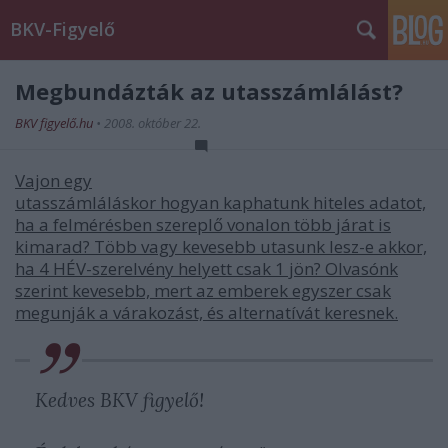
BKV-Figyelő
Megbundázták az utasszámlálást?
BKV figyelő.hu
•
2008. október 22.
Vajon egy
utasszámláláskor hogyan kaphatunk hiteles adatot,
ha a felmérésben szereplő vonalon több járat is
kimarad? Több vagy kevesebb utasunk lesz-e akkor,
ha 4 HÉV-szerelvény helyett csak 1 jön? Olvasónk
szerint kevesebb, mert az emberek egyszer csak
megunják a várakozást, és alternatívát keresnek.
Kedves BKV figyelő!