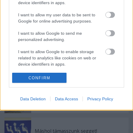
device identifiers in apps.
Címkék:
budapest
bkv
menetrend
hév
utas
panasz
I want to allow my user data to be sent to
észrevétel
járatcsökkentés
Google for online advertising purposes.
I want to allow Google to send me
personalized advertising.
Ajánlott bejegyzések:
I want to allow Google to enable storage
related to analytics like cookies on web or
device identifiers in apps.
Miért jár másfelé a busz?
I want to allow Google to enable storage
CONFIRM
related to functionality of the website or app.
I want to allow Google to enable storage
Hogyan szálljunk le a nyílt pályán rekedt
Data Deletion
Data Access
Privacy Policy
related to personalization.
HÉV-ről?
I want to allow Google to enable storage
related to security, including authentication
functionality and fraud prevention, and other
Máshol támasszunk segget!
user protection.