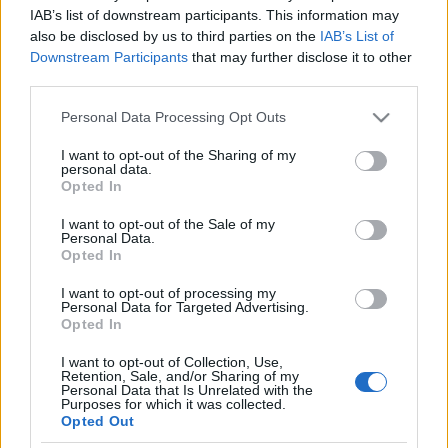
nevét. Így lett az addigi Budapesti Földalatti
IAB’s list of downstream participants. This information may
Villamos Közúti Vasútból Ferencz József
also be disclosed by us to third parties on the
IAB’s List of
Downstream Participants
that may further disclose it to other
Földalatti Villamos Vasút Rt. A múzeum
third parties.
bejáratától jobbra a földalatti vasút három
Please note that this website/app uses one or more Google
kocsija sorakozik: a 19-es, az 1-es és a 81-es
Personal Data Processing Opt Outs
services and may gather and store information including but
pályaszámúak. Érdekesség, hogy a kiállított
not limited to your visit or usage behaviour. You may click to
I want to opt-out of the Sharing of my
járműveket 1975-ben, a nyitott födémrészen
personal data.
grant or deny consent to Google and its third-party tags to
Opted In
keresztül, daruval emelték a vágányokra. A
use your data for below specified purposes in below Google
consent section.
kocsikkal szemközti vitrinsorban eredeti
I want to opt-out of the Sale of my
Personal Data.
dokumentumok, fényképek, modellek és
Opted In
tárgyi eszközök mutatják be a földalatti
I want to opt-out of processing my
vasút történetét az építéstől, napjainkig.
Personal Data for Targeted Advertising.
Opted In
A múzeum - hétfő kivételével - egész évben
I want to opt-out of Collection, Use,
Retention, Sale, and/or Sharing of my
várja a látogatókat, 10-17 óra között,
Personal Data that Is Unrelated with the
Purposes for which it was collected.
felnőttek számára 270, gyermekeknek 220
Opted Out
forintos belépővel, jelenleg a „Városi