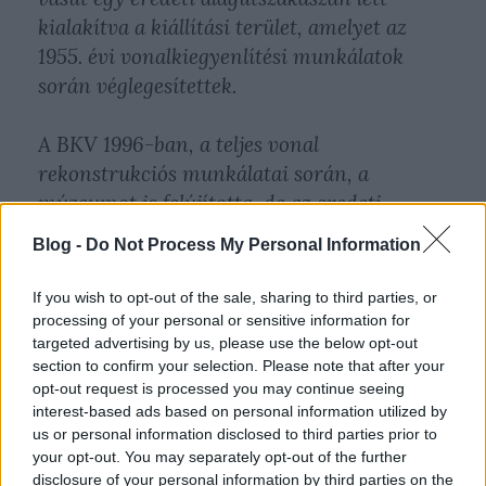
kialakítva a kiállítási terület, amelyet az
1955. évi vonalkiegyenlítési munkálatok
során véglegesítettek.
A BKV 1996-ban, a teljes vonal
rekonstrukciós munkálatai során, a
múzeumot is felújította, de az eredeti
táblák, feliratok megmaradtak. Az előtérbe
Blog -
Do Not Process My Personal Information
lépve az egykori végállomás eredeti felirata,
a „Gizella tér” fogadja a látogatókat. Itt
If you wish to opt-out of the sale, sharing to third parties, or
látható az az emléktábla is, mely arról
processing of your personal or sensitive information for
targeted advertising by us, please use the below opt-out
tanúskodik, hogy az ezredfordulói
section to confirm your selection. Please note that after your
ünnepségekre Budapestre látogató Ferenc
opt-out request is processed you may continue seeing
József 1896. május 8-án utazott a
interest-based ads based on personal information utilized by
földalattin, és "legkegyelmesebben
us or personal information disclosed to third parties prior to
your opt-out. You may separately opt-out of the further
megengedte", hogy a vasút felvegye az ő
disclosure of your personal information by third parties on the