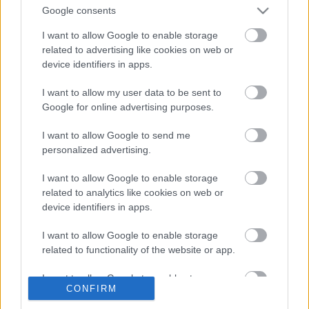
Google consents
közlekedés bélyegeken” című kiállítás
látogatható.
I want to allow Google to enable storage
related to advertising like cookies on web or
device identifiers in apps.
2008. október 28.
I want to allow my user data to be sent to
BKV Zrt.
Google for online advertising purposes.
I want to allow Google to send me
personalized advertising.
I want to allow Google to enable storage
related to analytics like cookies on web or
Címkék:
cikk
bkv
közlemény
múzeum
bkvfigyelo
device identifiers in apps.
I want to allow Google to enable storage
related to functionality of the website or app.
Ajánlott bejegyzések:
I want to allow Google to enable storage
CONFIRM
related to personalization.