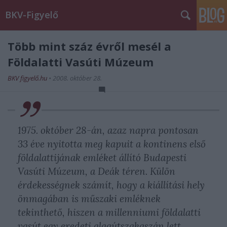
BKV-Figyelő
Több mint száz évről mesél a
Földalatti Vasúti Múzeum
BKV figyelő.hu
•
2008. október 28.
1975. október 28-án, azaz napra pontosan
33 éve nyitotta meg kapuit a kontinens első
földalattijának emléket állító Budapesti
Vasúti Múzeum, a Deák téren. Külön
érdekességnek számít, hogy a kiállítási hely
önmagában is műszaki emléknek
tekinthető, hiszen a millenniumi földalatti
vasút egy eredeti alagútszakaszán lett