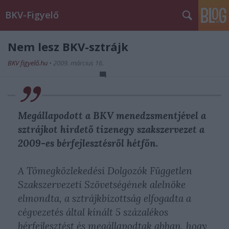
BKV-Figyelő
Nem lesz BKV-sztrájk
BKV figyelő.hu
•
2009. március 16.
Megállapodott a BKV menedzsmentjével a
sztrájkot hirdető tizenegy szakszervezet a
2009-es bérfejlesztésről hétfőn.
A Tömegközlekedési Dolgozók Független
Szakszervezeti Szövetségének alelnöke
elmondta, a sztrájkbizottság elfogadta a
cégvezetés által kínált 5 százalékos
bérfejlesztést és megállapodtak abban, hogy