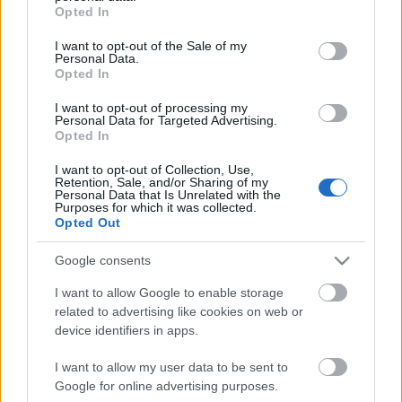
Szakszervezeti Szövetsége később ismerteti
grant or deny consent to Google and its third-party tags to
Opted In
use your data for below specified purposes in below Google
álláspontját.
consent section.
I want to opt-out of the Sale of my
Personal Data.
Opted In
(Index)
I want to opt-out of processing my
Personal Data for Targeted Advertising.
Opted In
I want to opt-out of Collection, Use,
Retention, Sale, and/or Sharing of my
Personal Data that Is Unrelated with the
Címkék:
budapest
index
cikk
bkv
busz
sztrájk
bértárgyalás
Purposes for which it was collected.
bkvfigyelo
Opted Out
Google consents
I want to allow Google to enable storage
related to advertising like cookies on web or
Ajánlott bejegyzések:
device identifiers in apps.
I want to allow my user data to be sent to
100 éve buszozunk Budapesten
Google for online advertising purposes.