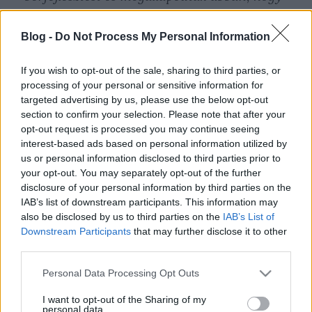
az év végi juttatásokat 45 ezer forintra
emelik.
Blog -
Do Not Process My Personal Information
Továbbá a BKV létszámcsökkentést csak
If you wish to opt-out of the sale, sharing to third parties, or
processing of your personal or sensitive information for
közös megegyezéssel hajthat végre azoknál a
targeted advertising by us, please use the below opt-out
dolgozóknál, akik korengedménnyel
section to confirm your selection. Please note that after your
nyugdíjba mehetnek - mondta Nemes
opt-out request is processed you may continue seeing
interest-based ads based on personal information utilized by
Gábor. Hozzátette, hogy a kollektív
us or personal information disclosed to third parties prior to
szerződéssel kapcsolatban a szövetség és a
your opt-out. You may separately opt-out of the further
tizenegy szakszervezet álláspontja
disclosure of your personal information by third parties on the
változatlan: továbbra is meg kívánják
IAB’s list of downstream participants. This information may
also be disclosed by us to third parties on the
IAB’s List of
tartani a szociális juttatások mértékét.
Downstream Participants
that may further disclose it to other
third parties.
A sztrájkbizottság a megállapodás
Please note that this website/app uses one or more Google
Personal Data Processing Opt Outs
aláírásával visszavonta a sztrájkfenyegetést.
services and may gather and store information including but
A Városi Tömegközlekedési Dolgozók
not limited to your visit or usage behaviour. You may click to
I want to opt-out of the Sharing of my
personal data.