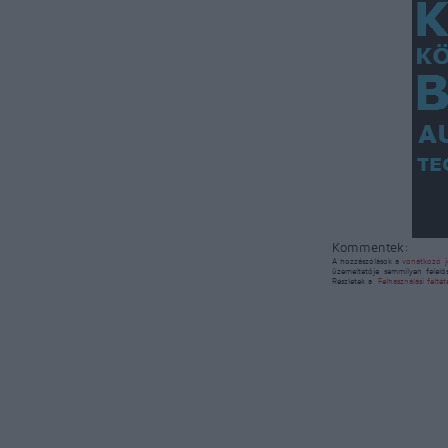
Kommentek:
A hozzászólások a
vonatkozó j
üzemeltetője semmilyen felelő
Részletek a
Felhasználási felté