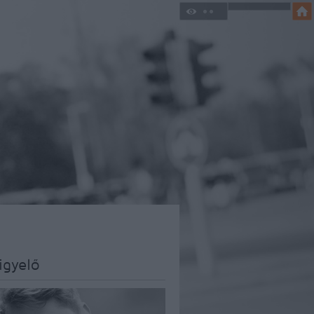
igyelő