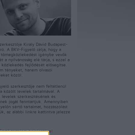
szerkesztője Király Dávid Budapest-
író. A BKV-Figyelő célja, hogy a
i tömegközlekedést igénybe vevők
t a nyilvánosság elé tárja, s ezzel a
 közlekedés fejlődését elősegítse.
m tényeket, hanem olvasói
leket közöl.
yelő szerkesztője nem feltétlenül
a közölt levelek tartalmával. A
 levelek szerkesztésének és
ének jogát fenntartjuk. Amennyiben
yelőn sértő tartalmat, hozzászólást
jük, az alábbi linkre kattintva jelezze
Sértő tartalom bejelentése!