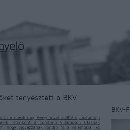
röket tenyésztett a BKV
BKV-F
e sír a másik meg
üveg
nevet a BKV új biztonsági
 akik esténként a Combino villamoson utaznak
ért, hogy vigyázzanak rendre és a villamosra. Ez