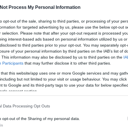
m a kerekek fölött vannak, és ezek azok a
Not Process My Personal Information
 normális lábhosszú emberek egymással
rnek. A kerekek fölötti helyeket német
to opt-out of the sale, sharing to third parties, or processing of your per
ervezték, így ott szenvedés egymással
formation for targeted advertising by us, please use the below opt-out s
r selection. Please note that after your opt-out request is processed y
eing interest-based ads based on personal information utilized by us or
irambóink tipikusan ezeket a kényelmes
disclosed to third parties prior to your opt-out. You may separately opt-
ket foglalják el. Na de nem ám 2-2-t
losure of your personal information by third parties on the IAB’s list of
emben, hanem úgy, hogy mindegyik egy-
. This information may also be disclosed by us to third parties on the
IA
s egyik oldalán ül. Tehát, ha felszállsz az
Participants
that may further disclose it to other third parties.
sra és a haveroddal leülnél egymással
Keres
 that this website/app uses one or more Google services and may gath
) szembe, ezt nem teheted meg, mert
including but not limited to your visit or usage behaviour. You may click 
t terpeszkednek. Ráadásul ma már
 to Google and its third-party tags to use your data for below specifi
ttam, hogy a lábaikat felrakják a szembe
ogle consent section.
, így végzik munkájukat.
uális igazgatójának agara f@sza b@ssza
l Data Processing Opt Outs
Faceb
 mondaná talán egy nálam kevésbé
 utastársunk erre a helyzetre. Ha én az ő
o opt-out of the Sharing of my personal data.
 felraknám a lábam az ülésre, feltehetően
In