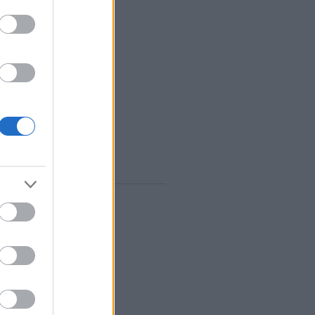
vum
rilis
(
1
)
árcius
(
1
)
ebruár
(
10
)
anuár
(
9
)
december
(
8
)
november
(
10
)
któber
(
10
)