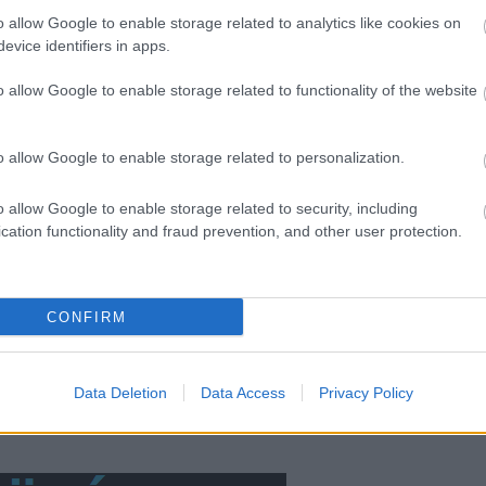
k:
o allow Google to enable storage related to analytics like cookies on
2014 s
evice identifiers in apps.
2014 a
2014 jú
o allow Google to enable storage related to functionality of the website
2014 j
2014 m
o allow Google to enable storage related to personalization.
100 éve
Saját buszán
Tovább
buszozunk
büntette meg a
Budapesten
volános sofőrt a
o allow Google to enable storage related to security, including
BKK-s ellenőr
cation functionality and fraud prevention, and other user protection.
BKV-fi
RSS 2.
bejegy
CONFIRM
Ti megszoktátok
már az új
Data Deletion
Data Access
Privacy Policy
megállóneveket?