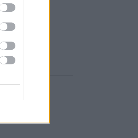
zeptember
(
12
)
ugusztus
(
12
)
lius
(
14
)
únius
(
13
)
ájus
(
12
)
...
gyelő RSS
0
zések
,
kommentek