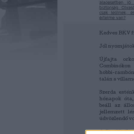
alapesetben jó
biztonság. Olvas
csak leülnek, é
értelme van?
Kedves BKV fi
Jól nyomjátok
Újfajta ork
Combinókon t
hobbi-rambón
talán a villam
Szerda estén
hónapok óta,
beáll az áll
jellemzett l
üdvözlendő vo
A Combinókon