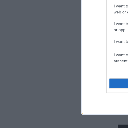
Ajánlott bejegyzése
I want t
web or d
I want t
or app.
I want t
Elköltöztünk!
I want t
authenti
Fékezett a
busz, szállt az
üvegszilánk