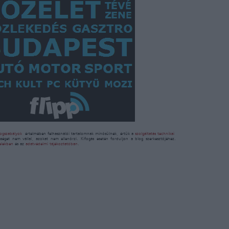
ogszabályok
értelmében felhasználói tartalomnak minősülnek, értük a
szolgáltatás technikai
sséget nem vállal, azokat nem ellenőrzi. Kifogás esetén forduljon a blog szerkesztőjéhez.
telekben
és az
adatvédelmi tájékoztatóban
.