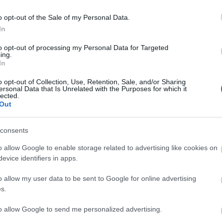
k és beleállítanák a hátamba, miközben
 terhes wombattal ütlegelik a tokámat,
o opt-out of the Sale of my Personal Data.
em: az éves bérletem nem jogosít fel a
In
nának rongálására. De őket vajon mi
l erre, és miért nem tudják valószínűleg
to opt-out of processing my Personal Data for Targeted
ing.
 méltó munkájukat állva végezni, de
In
a fizető utasok elől a helyet nem
ul" elvéve?
o opt-out of Collection, Use, Retention, Sale, and/or Sharing
ersonal Data that Is Unrelated with the Purposes for which it
lected.
lettel elnézni nekem a nem megfelelő
Out
e a f@szom kivan ezekkel.
Archí
consents
2015 áp
o allow Google to enable storage related to advertising like cookies on
2015 m
evice identifiers in apps.
2015 f
ment
Címkék:
budapest
bkv
combino
villamos
utas
iztonsági őr
o allow my user data to be sent to Google for online advertising
2015 j
s.
2014 
Tetszik
0
2014 
to allow Google to send me personalized advertising.
2014 o