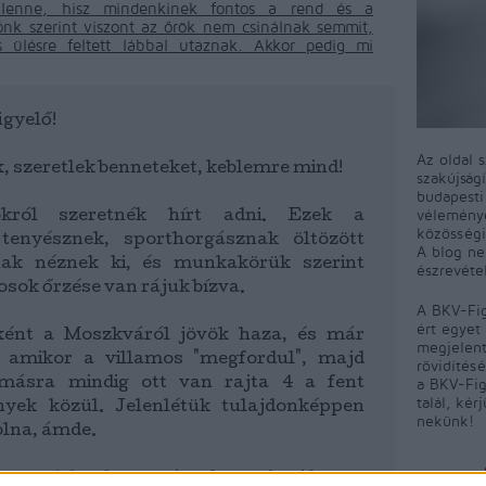
 lenne, hisz mindenkinek fontos a rend és a
ónk szerint viszont az őrök nem csinálnak semmit,
s ülésre feltett lábbal utaznak. Akkor pedig mi
gyelő!
Az oldal 
, szeretlek benneteket, keblemre mind!
szakújság
budapest
véleményé
okról szeretnék hírt adni. Ezek a
közösségi
enyésznek, sporthorgásznak öltözött
A blog ne
ak néznek ki, és munkakörük szerint
észrevéte
osok őrzése van rájuk bízva.
A BKV-Fig
ért egyet 
ként a Moszkváról jövök haza, és már
megjelent
 amikor a villamos "megfordul", majd
rövidítés
a BKV-Fig
omásra mindig ott van rajta 4 a fent
talál, kér
ények közül. Jelenlétük tulajdonképpen
nekünk!
lna, ámde.
 van 4 darab egymással szembeni kettes