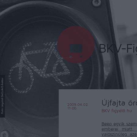
Újfajta ő
2009.04.02
11:00
BKV figyelő.hu
Beep egyik szem
emberei miatt,
valószínűleg az