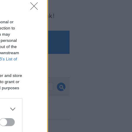
Írjon nekünk!
sonal or
ection to
ou may
 personal
out of the
 downstream
B’s List of
és
er and store
to grant or
ed purposes
ook