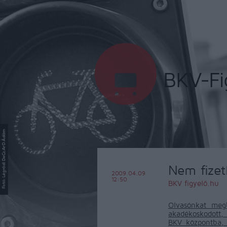
Nem fizet
2009.04.09
12:50
BKV figyelő.hu
Olvasónkat meg
akadékoskodott,
BKV központba, 