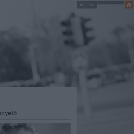
igyelő