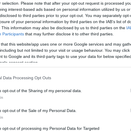
ük hogy másnap ismét bemegyek és
r selection. Please note that after your opt-out request is processed y
isztázni a dolgokat.
eing interest-based ads based on personal information utilized by us or
disclosed to third parties prior to your opt-out. You may separately opt-
rtem az akácfa utca 22 szám alá,
losure of your personal information by third parties on the IAB’s list of
. This information may also be disclosed by us to third parties on the
IA
 tegnapi eseményeket egy kollégának aki
Participants
that may further disclose it to other third parties.
y menjek az akácfa utca 15 szám alá.
ölgyet, hogy adjon akkor olyan
 that this website/app uses one or more Google services and may gath
t nekem, hogy nem fizethetem be a
including but not limited to your visit or usage behaviour. You may click 
tozásomat. Erre közölte, hogy nem adhat
 to Google and its third-party tags to use your data for below specifi
 nekem. Átmentem a másik irodába ahol
ogle consent section.
ótdíjfizetési osztállyal, és felhívtak az
Archí
Elmondtam, hogy miért vagyok ott, hogy
l Data Processing Opt Outs
gnézni, a tértivevényeket illetve az
2015 áp
ntetéseimet. Közölték velem, hogy ki kell
2015 m
o opt-out of the Sharing of my personal data.
másik épületből, és azt várjam meg.
In
2015 f
a dokumentumok és a nő elém tolt egy
töltsem ki, hogy ott voltam és hogy
2015 j
o opt-out of the Sale of my Personal Data.
tartozásokat, és hogy megnézem őket.
2014 
In
, oké aláírom, ha adnak egy igazolást,
2014 
gedik, hogy befizessem a mostani
to opt-out of processing my Personal Data for Targeted
2014 o