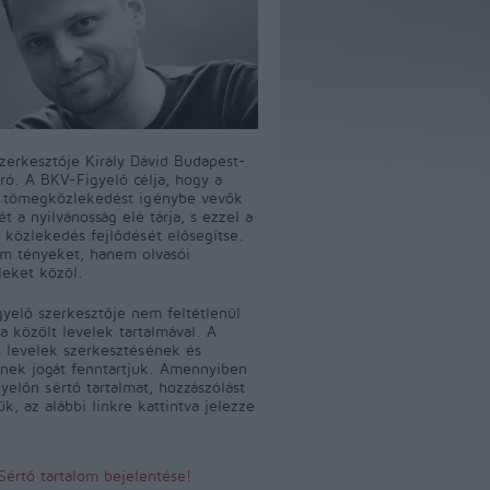
szerkesztője Király Dávid Budapest-
író. A BKV-Figyelő célja, hogy a
i tömegközlekedést igénybe vevők
t a nyilvánosság elé tárja, s ezzel a
 közlekedés fejlődését elősegítse.
m tényeket, hanem olvasói
leket közöl.
yelő szerkesztője nem feltétlenül
a közölt levelek tartalmával. A
 levelek szerkesztésének és
ének jogát fenntartjuk. Amennyiben
yelőn sértő tartalmat, hozzászólást
jük, az alábbi linkre kattintva jelezze
Sértő tartalom bejelentése!