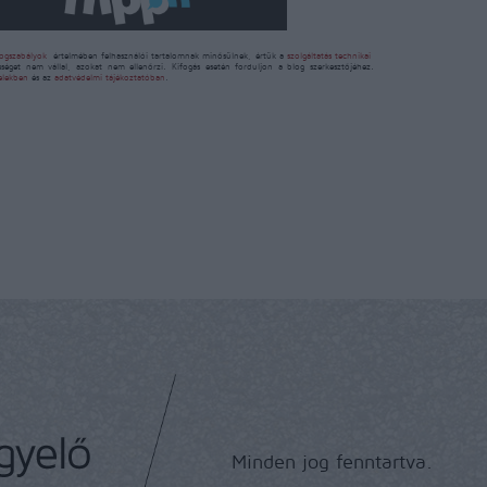
ogszabályok
értelmében felhasználói tartalomnak minősülnek, értük a
szolgáltatás technikai
sséget nem vállal, azokat nem ellenőrzi. Kifogás esetén forduljon a blog szerkesztőjéhez.
telekben
és az
adatvédelmi tájékoztatóban
.
Minden jog fenntartva.