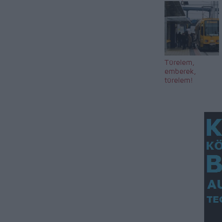
Türelem,
emberek,
türelem!