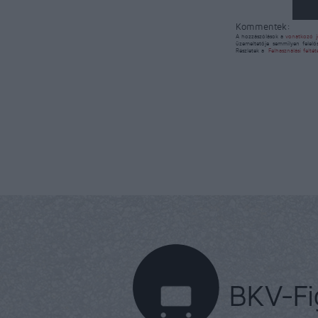
Kommentek:
A hozzászólások a
vonatkozó j
üzemeltetője semmilyen felelő
Részletek a
Felhasználási felté