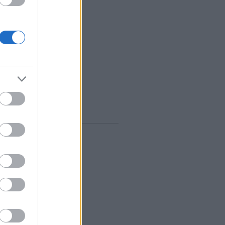
zeptember
(
12
)
ugusztus
(
12
)
lius
(
14
)
únius
(
13
)
ájus
(
12
)
...
gyelő RSS
0
zések
,
kommentek