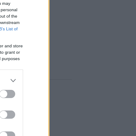
ou may
 personal
out of the
 downstream
B’s List of
er and store
to grant or
ed purposes
vum
rilis
(
1
)
árcius
(
1
)
ebruár
(
10
)
anuár
(
9
)
december
(
8
)
november
(
10
)
któber
(
10
)