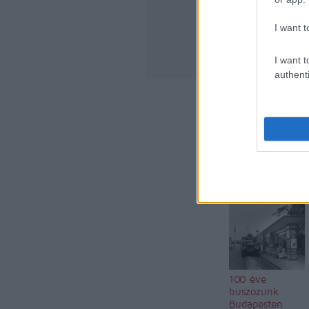
2009.03.20-i 
I want t
Üdvözlettel: 
I want t
authenti
komment
kom
panasz
bérlet
jegy
Ajánlott bejegyzése
100 éve
buszozunk
Budapesten