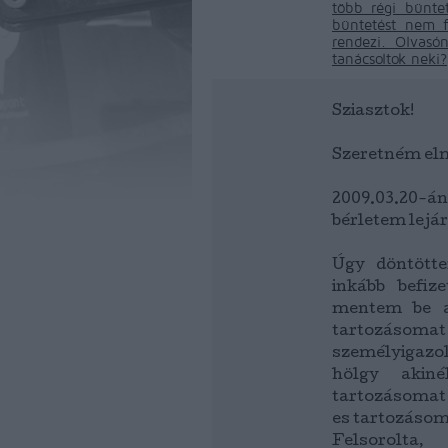
több régi bünte
büntetést nem fi
rendezi. Olvasón
tanácsoltok neki?
Sziasztok!
Szeretném elm
2009.03.20-á
bérletem lejár
Úgy döntötte
inkább befiz
mentem be a
tartozás
személyigazo
hölgy akiné
tartozásomat 
es tartozásom
Felsorolta