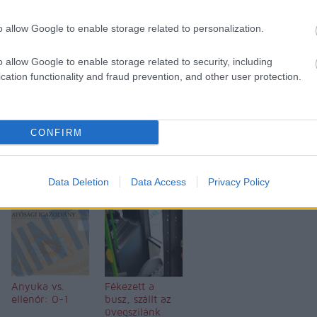
büntetést csekken befizessem?
o allow Google to enable storage related to personalization.
A. Diána
o allow Google to enable storage related to security, including
cation functionality and fraud prevention, and other user protection.
ment
Címkék:
budapest
bkv
büntetés
ellenőr
utas
akácfa utca
CONFIRM
Tetszik
0
Data Deletion
Data Access
Privacy Policy
k:
Anyuka vs.
Fékezett a
ellenőr: 0-1
busz, szállt az
üvegszilánk