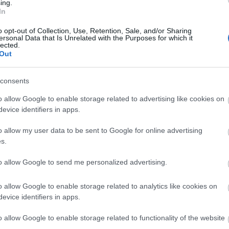
 én ott voltam és még nem telt le a 8 nap
ing.
2014 s
is ott volt nálam. Erre a nő közölte, hogy
In
, ő nem ad ki nekem ilyen igazolást, mert
2014 a
o opt-out of Collection, Use, Retention, Sale, and/or Sharing
ok jogosult, illetve, csak az mutathatja
ersonal Data that Is Unrelated with the Purposes for which it
2014 jú
pon belül a bérletét akinek nincs
lected.
2014 j
Out
A válaszom az volt erre, hogy ha én
2014 m
öttem volna be akkor nem is tudnék az
l. Mondta a nő tök bunkón, hogy ha nem
Tovább
consents
pírt akkor nem mutatja meg az állítólagos
o allow Google to enable storage related to advertising like cookies on
. Oké akkor ne mutassa meg. És eljöttem
evice identifiers in apps.
BKV-fi
o allow my user data to be sent to Google for online advertising
 kérdezni, hogy az elévülési idő az hány
RSS 2.
s.
bejegy
sszaéltek az adataimmal, ami szerintem
ert 2006 és 2007ben nem vettem igénybe
to allow Google to send me personalized advertising.
t közlekedési eszközt mert nem volt rá
ljelenthetem őket?
o allow Google to enable storage related to analytics like cookies on
evice identifiers in apps.
nkor tennem? Bírósághoz forduljak vagy
gészet annyiban? Beszedhetik a 63ezer
o allow Google to enable storage related to functionality of the website
lítólagos hátralékot? És a mostani