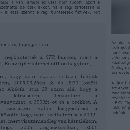
tései is van, amiről az utas nem tudott, ezért a
zethette be csak akkor, ha a régi tartozásait is
k állítása szerint a régi büntetések fiktívek. Mit
Az oldal 
esélni, hogy jártam.
szakújság
budapest
véleményé
n megbüntettek a 97E buszon, mert a
közösségi
t. És az új bérletemet otthon hagytam.
A blog ne
észrevéte
m, hogy nem akarok tartozni feléjük
A BKV-Fig
etem. 2009.03.26án 18 és 18:30 között
ért egyet 
z Akácfa utca 22 szám alá, hogy a
megjelent
omat kifizessem. Odaadtam a
rövidítés
a BKV-Fig
lványomat, a 3000ft-ot és a csekket. A
talál, kér
l szerettem volna kiegyenlíteni a
nekünk!
közölte, hogy nem fizethetem be a 2009-
at, mert visszamenőleg van hátralékom.
, hogy 2006 augusztusában, 2006