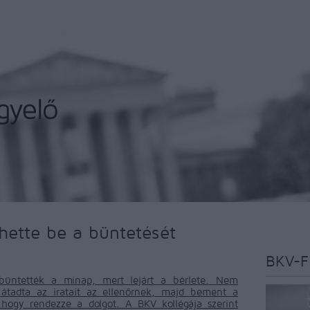
hette be a büntetését
BKV-F
büntették a minap, mert lejárt a bérlete. Nem
 átadta az iratait az ellenőrnek, majd bement a
hogy rendezze a dolgot. A BKV kollégája szerint