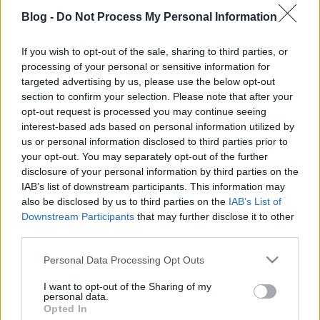
azért megér egy misét ez is. Ugye gyakran
Blog -
Do Not Process My Personal Information
lehet olvasni a blogon a kommentelők
megjegyzéseit, hogy ne adjunk ki iratot a
If you wish to opt-out of the sale, sharing to third parties, or
processing of your personal or sensitive information for
kezünkből, csak rendőrnek, az ellenőröknek
targeted advertising by us, please use the below opt-out
nincs jogosultsága igazoltatni és társai. A
section to confirm your selection. Please note that after your
székesfehérvári helyi járatokon elébe
opt-out request is processed you may continue seeing
interest-based ads based on personal information utilized by
mentek ennek a kérdésnek. Néhány napja
us or personal information disclosed to third parties prior to
munkába indultam, és arra lettem
your opt-out. You may separately opt-out of the further
figyelmes, hogy a buszt ellepik az
disclosure of your personal information by third parties on the
egyenruhások! 2 ellenőr és 3 rendőr szállt
IAB’s list of downstream participants. This information may
also be disclosed by us to third parties on the
IAB’s List of
fel és kezdett bőszen jegyeket- bérleteket
Downstream Participants
that may further disclose it to other
ellenőrizni (mármint az ellenőrök nézték a
third parties.
bérleteket, a rendőrök csak néztek szigorú
Please note that this website/app uses one or more Google
Personal Data Processing Opt Outs
tekintettel). Erre úgy látszik, van erőforrás,
services and may gather and store information including but
ha másra nem is jut.
not limited to your visit or usage behaviour. You may click to
I want to opt-out of the Sharing of my
personal data.
grant or deny consent to Google and its third-party tags to
Opted In
use your data for below specified purposes in below Google