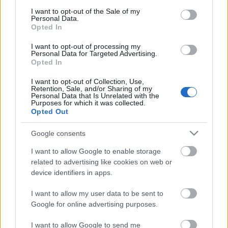
habba
consent section.
I want to opt-out of the Sale of my
Personal Data.
Opted In
I want to opt-out of processing my
Personal Data for Targeted Advertising.
Opted In
Címkék:
budapest
bkv
volán
székesfehérvár
rendőr
utas
I want to opt-out of Collection, Use,
ellenőrzés
észrevétel
Retention, Sale, and/or Sharing of my
Personal Data that Is Unrelated with the
Purposes for which it was collected.
Opted Out
Google consents
Ajánlott bejegyzések:
I want to allow Google to enable storage
related to advertising like cookies on web or
device identifiers in apps.
Miért jár másfelé a busz?
I want to allow my user data to be sent to
Google for online advertising purposes.
Egy galamb, egy bojler és egy hamuvá
I want to allow Google to send me
sült Mercedes - válogatás az elmúlt hetek