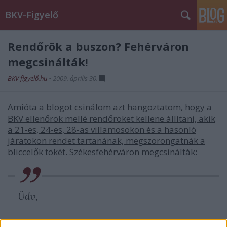
BKV-Figyelő
Rendőrök a buszon? Fehérváron
megcsinálták!
BKV figyelő.hu
•
2009. április 30.
Amióta a blogot csinálom azt hangoztatom, hogy a
BKV ellenőrök mellé rendőröket kellene állítani, akik
a 21-es, 24-es, 28-as villamosokon és a hasonló
járatokon rendet tartanának, megszorongatnák a
bliccelők tökét. Székesfehérváron megcsinálták:
Üdv,
igaz a sztori nem BKV vonatkozású, de