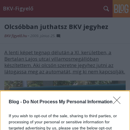
BKV-Figyelő
Olcsóbban juthatsz BKV jegyhez
BKV figyelő.hu
•
2009. június 25.
A lenti képet tegnap délután a XI. kerületben, a
Bertalan Lajos utcai villamosmegállóban
készítettem. Aki olcsón szeretne jegyhez jutni az
látogassa meg az automatát, míg ki nem kapcsolják.
Blog -
Do Not Process My Personal Information
If you wish to opt-out of the sale, sharing to third parties, or
processing of your personal or sensitive information for
targeted advertising by us, please use the below opt-out