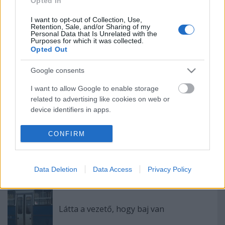
Opted In
népnek semmi nem jó
I want to opt-out of Collection, Use,
Retention, Sale, and/or Sharing of my
Personal Data that Is Unrelated with the
Egy galamb, egy bojler és egy hamuvá
Purposes for which it was collected.
Opted Out
sült Mercedes - válogatás az elmúlt hetek
legjobb képeiből
Google consents
I want to allow Google to enable storage
"Öregember nem rakéta" - avagy mi volt
related to advertising like cookies on web or
a baj a régi átszállójeggyel?
device identifiers in apps.
I want to allow my user data to be sent to
CONFIRM
Google for online advertising purposes.
Nem állt meg a busz - a vezető nem
emlékszik az esetre
I want to allow Google to send me
Data Deletion
Data Access
Privacy Policy
personalized advertising.
I want to allow Google to enable storage
related to analytics like cookies on web or
Látta a vezető, hogy baj van
device identifiers in apps.