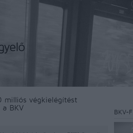
 milliós végkielégítést
e a BKV
BKV-F