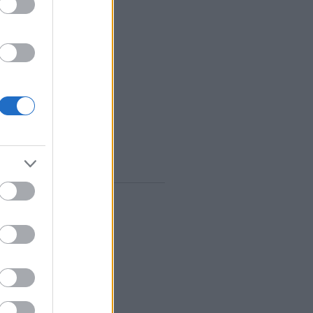
vum
rilis
(
1
)
árcius
(
1
)
ebruár
(
10
)
anuár
(
9
)
december
(
8
)
november
(
10
)
któber
(
10
)