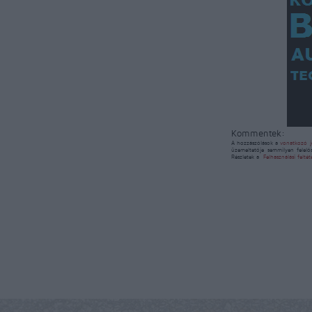
Kommentek:
A hozzászólások a
vonatkozó j
üzemeltetője semmilyen felelő
Részletek a
Felhasználási felté