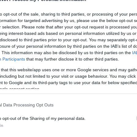
ló viszont azt hangoztatta, hogy a
ásokat tartalmazó paraméterkönyv
 nem ő felelős egyedül (ráadásul
to opt-out of the sale, sharing to third parties, or processing of your per
 után nagyjából az általa felvázolt
formation for targeted advertising by us, please use the below opt-out s
yvet fogadták el), ezért bírósághoz
r selection. Please note that after your opt-out request is processed y
eing interest-based ads based on personal information utilized by us or
disclosed to third parties prior to your opt-out. You may separately opt-
losure of your personal information by third parties on the IAB’s list of
rhatóan idén szeptemberben dönt arról,
. This information may also be disclosed by us to third parties on the
IA
-e végkielégítésre a volt vezérigazgató-
Participants
that may further disclose it to other third parties.
igen - mint az fb-jelentésben olvasható -
eg 100 millió forintot kell" kifizetnie a
 that this website/app uses one or more Google services and may gath
Keres
including but not limited to your visit or usage behaviour. You may click 
 to Google and its third-party tags to use your data for below specifi
izottságnak készített listát az akkor
ogle consent section.
zilágyi Eleonóra által vezetett
ai igazgatóság állította össze idén
l Data Processing Opt Outs
sővezetők fizetését és végkielégítését
 jelentésben az azóta leváltott
Faceb
o opt-out of the Sharing of my personal data.
i igazgató csaknem 100 millió forintos
In
 szerepel.