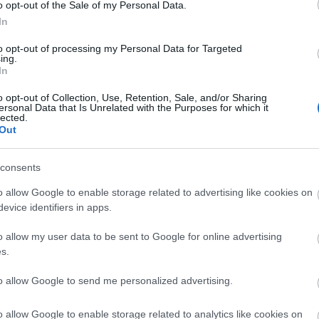
o opt-out of the Sale of my Personal Data.
kereste Somodi Lászlót, aki elmondta,
In
lsősorban azt kéri, hogy helyezzék vissza
Az másodlagos, hogy ennek vannak anyagi
to opt-out of processing my Personal Data for Targeted
 Indexnek arra az értesülésére, hogy a
ing.
In
lvetődött, hogy a végkielégítés
a érdekében vegyék vissza a most
o opt-out of Collection, Use, Retention, Sale, and/or Sharing
g Zsolt vezérigazgató-helyettes helyére,
ersonal Data that Is Unrelated with the Purposes for which it
lected.
ondta, hogy még nem kereste meg a BKV
Out
Archí
consents
o allow Google to enable storage related to advertising like cookies on
2015 áp
evice identifiers in apps.
ment
Címkék:
budapest
index
mti
cikk
bkv
botrány
2015 m
elégítés
o allow my user data to be sent to Google for online advertising
2015 f
s.
Tetszik
0
2015 j
2014 
to allow Google to send me personalized advertising.
2014 
k:
o allow Google to enable storage related to analytics like cookies on
2014 o