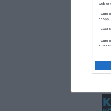
web or d
I want t
or app.
Máshol
I want t
támasszunk
segget!
I want t
authenti
Látta a vezető,
hogy baj van