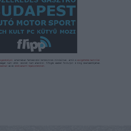
ogszabályok
értelmében felhasználói tartalomnak minősülnek, értük a
szolgáltatás technikai
sséget nem vállal, azokat nem ellenőrzi. Kifogás esetén forduljon a blog szerkesztőjéhez.
telekben
és az
adatvédelmi tájékoztatóban
.