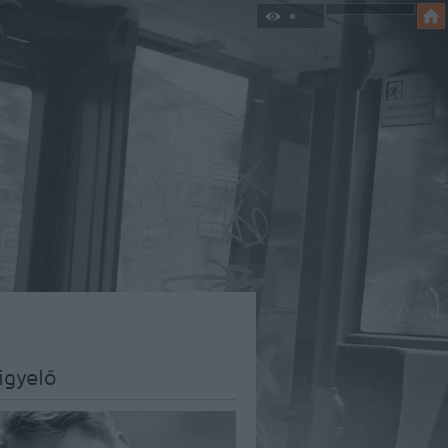
igyelő