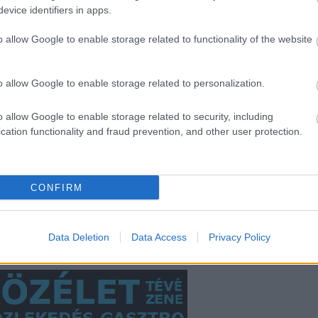
evice identifiers in apps.
2014 s
2014 a
o allow Google to enable storage related to functionality of the website
2014 jú
2014 j
Anyuka vs.
Akadálymentes
o allow Google to enable storage related to personalization.
ellenőr: 0-1
buszokat
2014 m
Csepelre!
Tovább
o allow Google to enable storage related to security, including
cation functionality and fraud prevention, and other user protection.
BKV-fi
RSS 2.
CONFIRM
Türelem,
bejegy
emberek,
türelem!
Data Deletion
Data Access
Privacy Policy