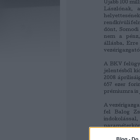
Újabb 100 mill
Lászlónak, a
helyetteséne
rendkívüli fe
dönt. Somodi 
nem a pénz,
állásba. Erre
vezérigazgató
A BKV felügye
jelentésből k
2008 áprilisái
657 ezer for
prémiumra is 
A vezérigazga
fel Balog Zs
indokolássa
paraméterkön
Blog -
Do 