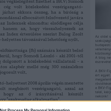
iós végkielégítést fizethet a BKV; Somodi
 cég volt közlekedési vezérigazgató-
k járhat ekkora összeg, ha a bíróság a
lmondással elbocsátott felsővezető javára
az Indexnek elmondta: elsődleges célja
 hanem az, hogy visszahelyezzék az
 az Index értesülése szerint Balog Zsolt
Az oldal 
-helyettes távozásával lehetőség nyílt.
szakújság
budapest
véleményé
lőbizottsága (fb) számára készült belső
közösségi
iderül, hogy Somodi László - aki 2001-től
A blog ne
észrevéte
g dolgozott a közlekedési vállalatnál - a
intos alapbér mellé még 300 százalékos
A BKV-Fig
jogosult volt.
ért egyet 
megjelent
rövidítés
tó-helyettest 2008 április végén mentette
a BKV-Fig
olt megbízott vezérigazgató, azzal az
talál, kér
l, hogy az ő irányításával készült
nekünk!
yv "szakmailag alkalmatlan".
Not Process My Personal Information