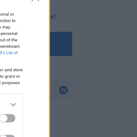
sonal or
Írjon nekünk!
ection to
ou may
 personal
out of the
 downstream
B’s List of
er and store
és
to grant or
ed purposes
ook