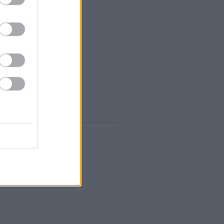
zeptember
(
12
)
ugusztus
(
12
)
lius
(
14
)
únius
(
13
)
ájus
(
12
)
...
gyelő RSS
0
zések
,
kommentek