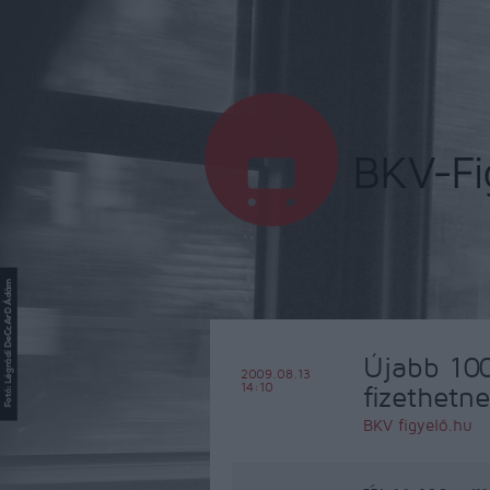
Újabb 100
2009.08.13
14:10
fizethetn
BKV figyelő.hu