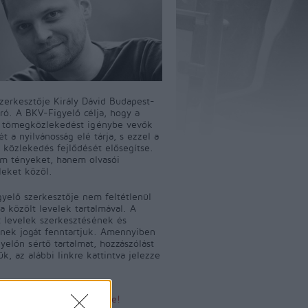
szerkesztője Király Dávid Budapest-
író. A BKV-Figyelő célja, hogy a
i tömegközlekedést igénybe vevők
t a nyilvánosság elé tárja, s ezzel a
 közlekedés fejlődését elősegítse.
m tényeket, hanem olvasói
leket közöl.
yelő szerkesztője nem feltétlenül
a közölt levelek tartalmával. A
 levelek szerkesztésének és
ének jogát fenntartjuk. Amennyiben
yelőn sértő tartalmat, hozzászólást
jük, az alábbi linkre kattintva jelezze
Sértő tartalom bejelentése!