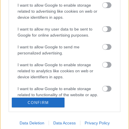
I want to allow Google to enable storage
related to advertising like cookies on web or
device identifiers in apps.
I want to allow my user data to be sent to
Google for online advertising purposes.
I want to allow Google to send me
Címkék:
budapest
bkv
villamos
ellenőr
utas
panasz
bérlet
personalized advertising.
jegy
észrevétel
47 es
I want to allow Google to enable storage
related to analytics like cookies on web or
device identifiers in apps.
Ajánlott bejegyzések:
I want to allow Google to enable storage
related to functionality of the website or app.
CONFIRM
Saját buszán büntette meg a volános
I want to allow Google to enable storage
sofőrt a BKK-s ellenőr
related to personalization.
Data Deletion
Data Access
Privacy Policy
I want to allow Google to enable storage