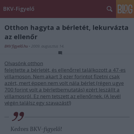
BKV-Figyelő
Otthon hagyta a bérletét, lekurvázta
az ellenőr
BKV figyelő.hu
•
2009. augusztus 14.
Olvasónk otthon
felejtette a bérletét, és ellenőrrel találkozott a 47-es
villamoson. Nem akart 3 ezer forintot fizetni csak
azért, mert éppen nem volt nála bérlet (régen ugye
700 forint volt a bérletbemutatás) ezért leszállt a
villamosról. Ez nem tetszett az ellenőrnek. (A levél
végén találsz egy szavazást!)
Kedves BKV-figyelő!