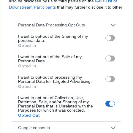
also be disclosed by us to third parties on the
IAB’s List of
hogy "szarjál is be te rohadt kis kurva".
Downstream Participants
that may further disclose it to other
third parties.
Ezentúl azt hiszem, nem veszek a BKV-nál
Please note that this website/app uses one or more Google
Personal Data Processing Opt Outs
bérletet, ha cserébe ez a bánásmód jár.
services and may gather and store information including but
not limited to your visit or usage behaviour. You may click to
I want to opt-out of the Sharing of my
personal data.
grant or deny consent to Google and its third-party tags to
Kisnyúl
Opted In
use your data for below specified purposes in below Google
consent section.
I want to opt-out of the Sale of my
Personal Data.
Opted In
I want to opt-out of processing my
Personal Data for Targeted Advertising.
Opted In
I want to opt-out of Collection, Use,
Retention, Sale, and/or Sharing of my
Personal Data that Is Unrelated with the
Purposes for which it was collected.
Opted Out
Google consents