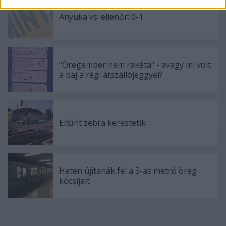
related to security, including authentication
functionality and fraud prevention, and other
Anyuka vs. ellenőr: 0-1
user protection.
"Öregember nem rakéta" - avagy mi volt
a baj a régi átszállójeggyel?
Eltűnt zebra kerestetik
Heten újítanák fel a 3-as metró öreg
kocsijait