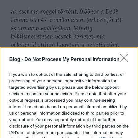
Az eset ma reggel történt, 9.55kor a Deák
Ferenc téri 47-es villamoson (érkező járat)
és annak megállójában. Mindig
lelkiismeretesen veszek bérletet, ma
véletlenül otthon hagytam a pénztárcám,
nagyon siettem. Ellenőr "hölgy" jön, kéri,
Blog -
Do Not Process My Personal Information
kiderült, hogy sajnos nincs nálam semmi.
If you wish to opt-out of the sale, sharing to third parties, or
Mivel alig több,mint minimálbérből élek,
processing of your personal or sensitive information for
nem engedhetek meg magamnak sajnos egy
targeted advertising by us, please use the below opt-out
több ezer forintos büntetést, így udvariasan
section to confirm your selection. Please note that after your
opt-out request is processed you may continue seeing
közöltem vele, hogy elnézést, de leszállok,
interest-based ads based on personal information utilized by
iratot úgysem tudok átnyújtani. A „hölgy”
us or personal information disclosed to third parties prior to
(vörös haj, napszemüveg, az öltözete alapján
your opt-out. You may separately opt-out of the further
disclosure of your personal information by third parties on the
inkább bulizni indult, mint dolgozni)
IAB’s list of downstream participants. This information may
elkezdett velem kb 50 ember előtt üvölteni,