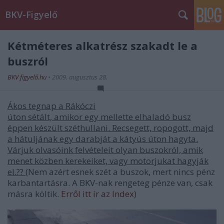
BKV-Figyelő
Kétméteres alkatrész szakadt le a
buszról
BKV figyelő.hu
•
2009. augusztus 28.
Ákos tegnap a Rákóczi
úton sétált, amikor egy mellette elhaladó busz
éppen készült széthullani. Recsegett, ropogott, majd
a hátuljának egy darabját a kátyús úton hagyta.
Várjuk olvasóink felvételeit olyan buszokról, amik
menet közben kerekeiket, vagy motorjukat hagyják
el.??
(Nem azért esnek szét a buszok, mert nincs pénz
karbantartásra. A BKV-nak rengeteg pénze van, csak
másra költik.
Erről itt ír az Index
)