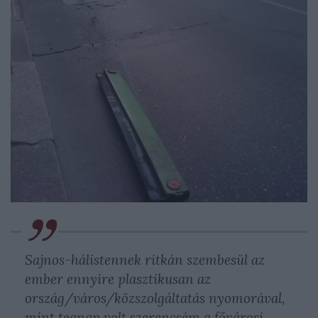
Sajnos-hálistennek ritkán szembesül az
ember ennyire plasztikusan az
ország/város/közszolgáltatás nyomorával,
mint tegnap volt szerencsém a fővárosi