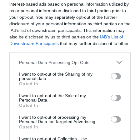
félúton az Astoria és az Uránia Nemzeti
interest-based ads based on personal information utilized by
Filmszínház megállók között: pont
us or personal information disclosed to third parties prior to
your opt-out. You may separately opt-out of the further
mellettem haladt el, amikor egy kátyú miatt
disclosure of your personal information by third parties on the
előbb zökkent egy nagyot, diszkrét
IAB’s list of downstream participants. This information may
reccsenéssel maga mögött hagyta
also be disclosed by us to third parties on the
IAB’s List of
Downstream Participants
that may further disclose it to other
hátsójának egy darabját, majd
third parties.
továbbhajtott. A hátsó panel egy darabja ott
hevert a buszsáv közepén, egy arra járó
Please note that this website/app uses one or more Google
Personal Data Processing Opt Outs
services and may gather and store information including but
hölgy megpróbálta kézzel arrébb húzni, de
not limited to your visit or usage behaviour. You may click to
I want to opt-out of the Sharing of my
túl nehéznek és koszosnak találta - így
personal data.
grant or deny consent to Google and its third-party tags to
Opted In
aztán én rugdostam ki a padka mellé. A
use your data for below specified purposes in below Google
consent section.
hölgy szerint egy taxis figyelmeztette a
I want to opt-out of the Sale of my
Personal Data.
buszvezetőt, hogy elhagyott valamit, de az
Opted In
esetet követő tíz percben senki sem
I want to opt-out of processing my
jelentkezett az árva buszdarabért. Elhajtott
Personal Data for Targeted Advertising.
Opted In
mellette jó néhány busz és két rendőrautó
is.
I want to opt-out of Collection, Use,