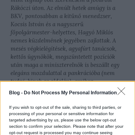
Rákóczi úton. Az elmúlt hetek amúgy is a
BKV, pontosabban a kitűnő menedzser,
Kocsis István és a nagyszerű
főpolgármester-helyettes, Hagyó Miklós
nemes küzdelmének jegyében zajlottak. A
mesés végkielégítések, agyafúrt tanácsok,
kettős ügynökök, megszüntetett pozíciók
után maga a miniszterelnök is beszállt egy
elegáns mozdulattal a pankrációba (nem
tudni, kinek az oldalán), amikor
kijelentette, hogy a kormány nem ad
Blog -
Do Not Process My Personal Information
garanciát a BKV 30 milliárdos
hitelfelvételére. Hiányzik-e még bármi az
If you wish to opt-out of the sale, sharing to third parties, or
igazi szétesés-érzéshez?
processing of your personal or sensitive information for
targeted advertising by us, please use the below opt-out
section to confirm your selection. Please note that after your
Erre egy busz adta meg tegnap a választ,
opt-out request is processed you may continue seeing