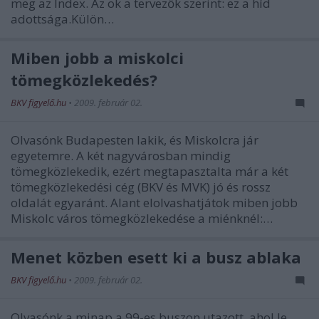
meg az Index. Az ok a tervezők szerint: ez a híd
adottsága.Külön…
Miben jobb a miskolci
tömegközlekedés?
BKV figyelő.hu
•
2009. február 02.
Olvasónk Budapesten lakik, és Miskolcra jár
egyetemre. A két nagyvárosban mindig
tömegközlekedik, ezért megtapasztalta már a két
tömegközlekedési cég (BKV és MVK) jó és rossz
oldalát egyaránt. Alant elolvashatjátok miben jobb
Miskolc város tömegközlekedése a miénknél:…
Menet közben esett ki a busz ablaka
BKV figyelő.hu
•
2009. február 02.
Olvasónk a minap a 99-es buszon utazott, ahol le