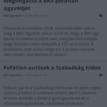
Megfingatta a BKV pofátlan
ügyvédjét
BKV figyelő.hu
•
2009. február 06.
Olvasónk észrevétele 2008. novemberében jelent
meg a BKV-figyelőn. Akkor arról írt, hogy a BKV egy
kamu büntetést küldött neki, melyben felszólítják,
hogy fizessen, mert elkapták a 137-es buszon. A
probléma csak annyi, hogy ezt a járatot utasunk
nem ismeri, volt bérlete és sosem…
Pofátlan autósok a Szabadság hídon
BKV figyelő.hu
•
2009. február 05.
Sokszor járok a Szabadság híd budai és pesti végén,
nyáron a hídon is szoktam sétálni, nem is keveset.
Amióta átadták a hidat a gyalogosaknak és a
villamosforgalomnak, sűrűbben járok erre.