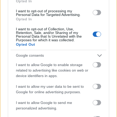
Opted In
BKV figyelő.hu
•
2009. február 04.
I want to opt-out of processing my
Personal Data for Targeted Advertising.
Olvasónk levideózott egy ellenőrrel kiabáló
Opted In
cigányasszonyt az egyik miskolci villamoson. A nő
sajnos csak a jogaival volt tisztában, a
I want to opt-out of Collection, Use,
Retention, Sale, and/or Sharing of my
kötelességeivel nem, ezért nem nagyon akart
Personal Data that Is Unrelated with the
Purposes for which it was collected.
együttműködni az anyázást jól tűrő ellenőrrel. Egy
Opted Out
utas kiállt az ellenőr mellett és rászólt a…
Google consents
I want to allow Google to enable storage
related to advertising like cookies on web or
device identifiers in apps.
I want to allow my user data to be sent to
Google for online advertising purposes.
I want to allow Google to send me
personalized advertising.