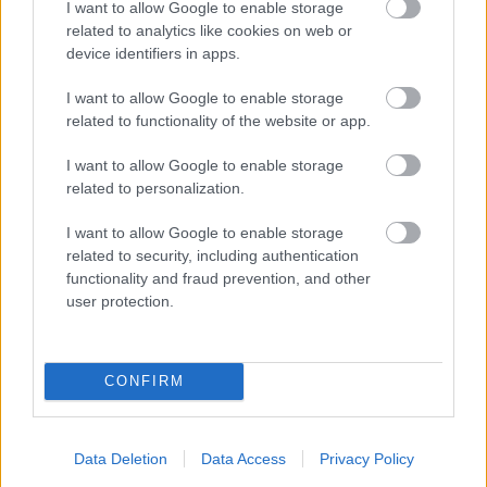
I want to allow Google to enable storage
related to analytics like cookies on web or
device identifiers in apps.
„Hívjál rendőrt te f@sszopó”
I want to allow Google to enable storage
related to functionality of the website or app.
BKV figyelő.hu
•
2009. február 04.
I want to allow Google to enable storage
Olvasónk levideózott egy ellenőrrel kiabáló
related to personalization.
cigányasszonyt az egyik miskolci villamoson. A nő
sajnos csak a jogaival volt tisztában, a
I want to allow Google to enable storage
kötelességeivel nem, ezért nem nagyon akart
related to security, including authentication
functionality and fraud prevention, and other
együttműködni az anyázást jól tűrő ellenőrrel. Egy
user protection.
utas kiállt az ellenőr mellett és rászólt a…
Eltépte a bérletet az idegbeteg
CONFIRM
ellenőr
BKV figyelő.hu
•
2009. február 04.
Data Deletion
Data Access
Privacy Policy