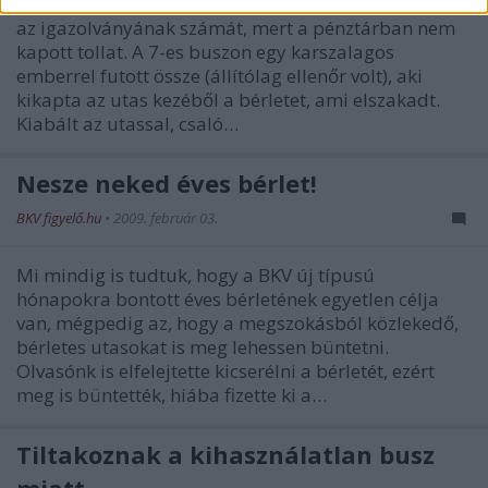
Olvasónk frissen vásárolt bérletére nem tudta ráírni
az igazolványának számát, mert a pénztárban nem
kapott tollat. A 7-es buszon egy karszalagos
emberrel futott össze (állítólag ellenőr volt), aki
kikapta az utas kezéből a bérletet, ami elszakadt.
Kiabált az utassal, csaló…
Nesze neked éves bérlet!
BKV figyelő.hu
•
2009. február 03.
Mi mindig is tudtuk, hogy a BKV új típusú
hónapokra bontott éves bérletének egyetlen célja
van, mégpedig az, hogy a megszokásból közlekedő,
bérletes utasokat is meg lehessen büntetni.
Olvasónk is elfelejtette kicserélni a bérletét, ezért
meg is büntették, hiába fizette ki a…
Tiltakoznak a kihasználatlan busz