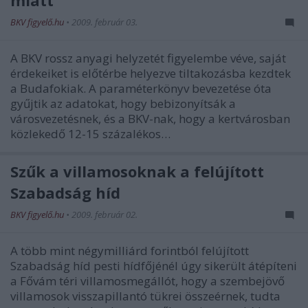
miatt
BKV figyelő.hu
•
2009. február 03.
A BKV rossz anyagi helyzetét figyelembe véve, saját
érdekeiket is előtérbe helyezve tiltakozásba kezdtek
a Budafokiak. A paraméterkönyv bevezetése óta
gyűjtik az adatokat, hogy bebizonyítsák a
városvezetésnek, és a BKV-nak, hogy a kertvárosban
közlekedő 12-15 százalékos…
Szűk a villamosoknak a felújított
Szabadság híd
BKV figyelő.hu
•
2009. február 02.
A több mint négymilliárd forintból felújított
Szabadság híd pesti hídfőjénél úgy sikerült átépíteni
a Fővám téri villamosmegállót, hogy a szembejövő
villamosok visszapillantó tükrei összeérnek, tudta