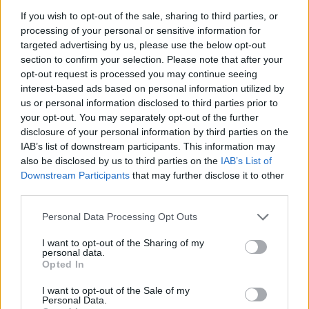
beállnak, hogy ne ázzanak szét, többiek esernyőt
If you wish to opt-out of the sale, sharing to third parties, or
nyitnak, vagy állnak az esőben. Olvasónk szemtanúja
processing of your personal or sensitive information for
volt egy eseménynek, ahol a buszvezető majdnem a
targeted advertising by us, please use the below opt-out
megállóban hagyta az…
section to confirm your selection. Please note that after your
opt-out request is processed you may continue seeing
interest-based ads based on personal information utilized by
us or personal information disclosed to third parties prior to
your opt-out. You may separately opt-out of the further
disclosure of your personal information by third parties on the
IAB’s list of downstream participants. This information may
also be disclosed by us to third parties on the
IAB’s List of
Downstream Participants
that may further disclose it to other
third parties.
Please note that this website/app uses one or more Google
Personal Data Processing Opt Outs
services and may gather and store information including but
not limited to your visit or usage behaviour. You may click to
I want to opt-out of the Sharing of my
personal data.
grant or deny consent to Google and its third-party tags to
Opted In
use your data for below specified purposes in below Google
consent section.
I want to opt-out of the Sale of my
?Hívjál rendőrt te f@sszopó?
Personal Data.