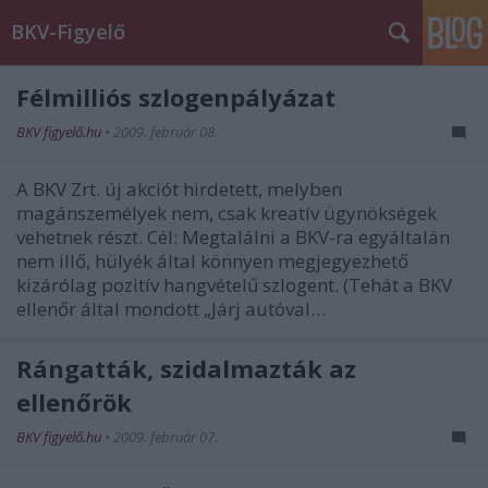
BKV-Figyelő
Félmilliós szlogenpályázat
BKV figyelő.hu
•
2009. február 08.
A BKV Zrt. új akciót hirdetett, melyben
magánszemélyek nem, csak kreatív ügynökségek
vehetnek részt. Cél: Megtalálni a BKV-ra egyáltalán
nem illő, hülyék által könnyen megjegyezhető
kizárólag pozitív hangvételű szlogent. (Tehát a BKV
ellenőr által mondott „Járj autóval…
Rángatták, szidalmazták az
ellenőrök
BKV figyelő.hu
•
2009. február 07.