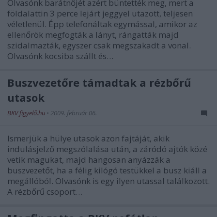
Olvasónk barátnőjét azért büntették meg, mert a
földalattin 3 perce lejárt jeggyel utazott, teljesen
véletlenül. Épp telefonáltak egymással, amikor az
ellenőrök megfogták a lányt, rángatták majd
szidalmazták, egyszer csak megszakadt a vonal.
Olvasónk kocsiba szállt és…
Buszvezetőre támadtak a rézbőrű
utasok
BKV figyelő.hu
•
2009. február 06.
Ismerjük a hülye utasok azon fajtáját, akik
indulásjelző megszólalása után, a záródó ajtók közé
vetik magukat, majd hangosan anyázzák a
buszvezetőt, ha a félig kilógó testükkel a busz kiáll a
megállóból. Olvasónk is egy ilyen utassal találkozott.
A rézbőrű csoport…