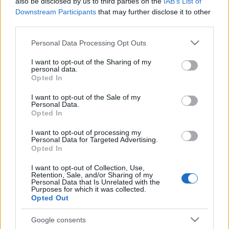
also be disclosed by us to third parties on the
IAB’s List of
felfüggesztéséről. A sztrájkot lezáró,
Downstream Participants
that may further disclose it to other
third parties.
mindkét fél számára megnyugtató
megállapodás született, így hétfőn reggel
Please note that this website/app uses one or more Google
Personal Data Processing Opt Outs
services and may gather and store information including but
rendben megindul a közösségi közlekedés a
not limited to your visit or usage behaviour. You may click to
I want to opt-out of the Sharing of my
fővárosban, de kisebb fennakadások még
personal data.
grant or deny consent to Google and its third-party tags to
Opted In
előfordulhatnak.
use your data for below specified purposes in below Google
consent section.
I want to opt-out of the Sale of my
Personal Data.
A munkabeszüntetést a sztrájkbizottságok a
Opted In
Kollektív Szerződés aláírásakor végleg
I want to opt-out of processing my
visszavonják.
Personal Data for Targeted Advertising.
Opted In
A hatnapos sztrájk idejére külön köszönjük
I want to opt-out of Collection, Use,
Retention, Sale, and/or Sharing of my
utasaink megértését és a nem sztrájkoló
Personal Data that Is Unrelated with the
Purposes for which it was collected.
dolgozóink felelősségteljes munkavégzését,
Opted Out
ami szintén hozzájárult a közös
megegyezéshez.
Google consents