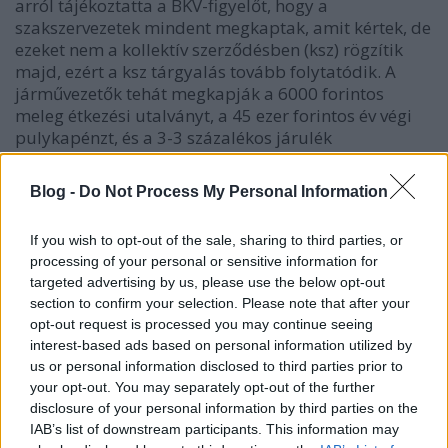
arról tájékoztatta a BKV-figyelőt, hogy a
szakszervezetek mindent megkaptak, amit kértek, de
ezeket nem a kollektív szerződésben (ksz) rögzítik
majd, ezért a ksz tárgyalás tovább folytatódik. A
járművezetők tehát megkapják a 6000 forintos
meleg étkezési utalványt, a 45 ezer forintos év végi
pulykapénzt, és a 3-3 százalékos járulék
hozzájárulás. A közlekedési társaság plafont szabott
a kifizetéseknek, a bér és béren kívüli juttatások
Blog -
Do Not Process My Personal Information
összege nem haladhatja meg 2010-ben az 59
milliárd forintot.
If you wish to opt-out of the sale, sharing to third parties, or
processing of your personal or sensitive information for
A BKV közleménye:
targeted advertising by us, please use the below opt-out
section to confirm your selection. Please note that after your
opt-out request is processed you may continue seeing
interest-based ads based on personal information utilized by
A BKV vezetése többnapos, folyamatos
us or personal information disclosed to third parties prior to
your opt-out. You may separately opt-out of the further
tárgyalássorozatot követően megállapodott
disclosure of your personal information by third parties on the
a sztrájkot hirdető 14 szakszervezettel az
IAB’s list of downstream participants. This information may
immár hatodik napja tartó sztrájk