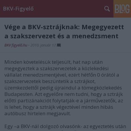
BKV-Figyelő
Vége a BKV-sztrájknak: Megegyezett
a szakszervezet és a menedzsment
BKV figyelő.hu
•
2010. január 17.
Minden követelésük teljesült, hat nap után
megegyeztek a szakszervezetek a közlekedési
vállalat menedzsmentjével, ezért hétfőn 0 órától a
szakszervezetek beszüntetik a sztrájkot,
üzemkezdettől pedig újraindul a tömegközlekedés
Budapesten. Azt egyelőre nem tudni, hogy a sztrájk
előtti partizánakciót folytatják-e a járművezetők, az
is lehet, hogy a sztrájk végeztével minden hibás
autóbusz hirtelen megjavult.
Egy –a BKV-nál dolgozó olvasónk- az egyeztetés után