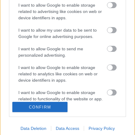
I want to allow Google to enable storage
2010. január 17. 22.15
related to advertising like cookies on web or
device identifiers in apps.
I want to allow my user data to be sent to
Google for online advertising purposes.
I want to allow Google to send me
Címkék:
budapest
origo
bkv
sztrájk
tárgyalás
szakszervezet
personalized advertising.
egyeztetés
I want to allow Google to enable storage
related to analytics like cookies on web or
device identifiers in apps.
Ajánlott bejegyzések:
I want to allow Google to enable storage
related to functionality of the website or app.
CONFIRM
I want to allow Google to enable storage
Anyuka vs. ellenőr: 0-1
related to personalization.
Data Deletion
Data Access
Privacy Policy
I want to allow Google to enable storage