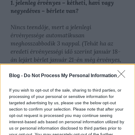
1. jelenleg érvényes – kétheti, havi vagy
negyedéves – bérlete van?
Nincs teendője, mert a jelenlegi
érvényessége automatikusan
meghosszabbodik 3 nappal. (Tehát ha az
eredeti érvényességi idő szerint január 18-
án lejárt bérlet január 21-én még érvényes,
de 22-én már nem.)
Blog -
Do Not Process My Personal Information
2. jelenleg nincs érvényes – kétheti, havi
If you wish to opt-out of the sale, sharing to third parties, or
vagy negyedéves – bérlete, de volt az
processing of your personal or sensitive information for
elmúlt időszakban, és az érvényes volt a
targeted advertising by us, please use the below opt-out
sztrájk idején is (vagy annak legalább az
section to confirm your selection. Please note that after your
opt-out request is processed you may continue seeing
első napján)?
interest-based ads based on personal information utilized by
us or personal information disclosed to third parties prior to
Január 22-ig kell új bérletszelvényt
your opt-out. You may separately opt-out of the further