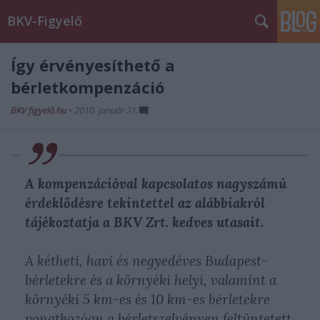
BKV-Figyelő
Így érvényesíthető a
bérletkompenzáció
BKV figyelő.hu
•
2010. január 21.
A kompenzációval kapcsolatos nagyszámú
érdeklődésre tekintettel az alábbiakról
tájékoztatja a BKV Zrt. kedves utasait.
A kétheti, havi és negyedéves Budapest-
bérletekre és a környéki helyi, valamint a
környéki 5 km-es és 10 km-es bérletekre
vonatkozóan a bérletszelvényen feltüntetett