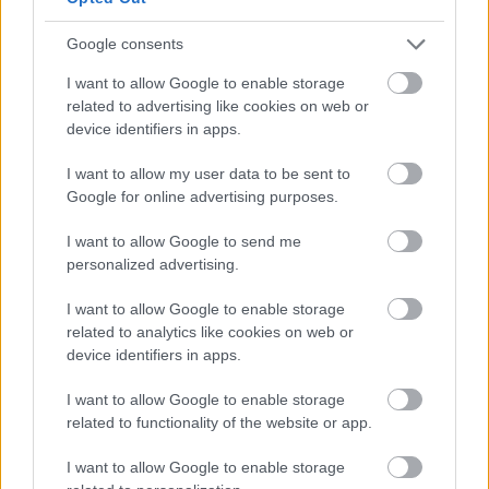
A HÉV-bérletekre az érvényesség
meghosszabbítása NEM vonatkozik!
Google consents
I want to allow Google to enable storage
A sztrájk időtartamára érvényesített 24
related to advertising like cookies on web or
órás, 72 órás, heti- és családi jegyek a
device identifiers in apps.
honlapunkon közzétett 20 nagy csomóponti
I want to allow my user data to be sent to
pénztár valamelyikében 2010. január 22. és
Google for online advertising purposes.
február 28. között becserélhetők. A sztrájk
időtartama alatt érvényes 24 órás, 72 órás,
I want to allow Google to send me
personalized advertising.
heti- és családi jegyek helyett az utas által
megadott kezdő dátummal ellátott, az
I want to allow Google to enable storage
eredetivel azonos időtartamra érvényes
related to analytics like cookies on web or
jegy kerül kiadásra.
device identifiers in apps.
I want to allow Google to enable storage
A jegykompenzációra kijelölt pénztárak: 1.
related to functionality of the website or app.
Akácfa utca 22., pótdíjazási iroda, 2.
I want to allow Google to enable storage
Boráros tér, HÉV-pénztár, 3. Nyugati tér,