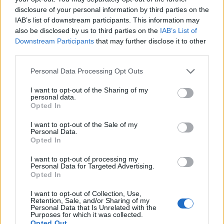
vásárolnia. Az új bérletszelvényen szereplő
disclosure of your personal information by third parties on the
IAB’s list of downstream participants. This information may
érvényességi idő szintén automatikusan
also be disclosed by us to third parties on the
IAB’s List of
meghosszabbodik 3 nappal. (Tehát ha a
Downstream Participants
that may further disclose it to other
szelvényre írt érvényességi idő szerint
third parties.
február 21-én járna le a bérlet, akkor azt
Please note that this website/app uses one or more Google
Personal Data Processing Opt Outs
február 24-ig használhatja tulajdonosa.)
services and may gather and store information including but
not limited to your visit or usage behaviour. You may click to
I want to opt-out of the Sharing of my
personal data.
grant or deny consent to Google and its third-party tags to
3. éves Budapest-bérlete van?
Opted In
use your data for below specified purposes in below Google
consent section.
I want to opt-out of the Sale of my
A 2011. évi bérlet vásárlásakor le kell majd
Personal Data.
Opted In
adnia a havi áras és az összvonalas éves
bérletnél a szelvényt magát, a
I want to opt-out of processing my
Personal Data for Targeted Advertising.
kedvezményes éves változatoknál a borítót
Opted In
és a decemberi szelvényt. Így a három
I want to opt-out of Collection, Use,
napnak megfelelő árkedvezményt kap.
Retention, Sale, and/or Sharing of my
Personal Data that Is Unrelated with the
Purposes for which it was collected.
Opted Out