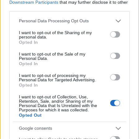
iratot. Szolgálatszegést követett el mert
Downstream Participants
that may further disclose it to other
third parties.
neki senkinek sem szabadott volna átadni
csak kizárólag hivatalos úton. Nekem több
Please note that this website/app uses one or more Google
Personal Data Processing Opt Outs
tízezer forint lett a károm. Ők meg majd
services and may gather and store information including but
not limited to your visit or usage behaviour. You may click to
I want to opt-out of the Sharing of my
kivizsgálják közölték. Ami hónapokba is bele
personal data.
grant or deny consent to Google and its third-party tags to
Opted In
telik. Vajon lesz felelőse ennek az ügynek?
use your data for below specified purposes in below Google
consent section.
I want to opt-out of the Sale of my
Personal Data.
Felháborító! Hová tűnik a talált tárgy? Ha jó
Opted In
a tárgy akkor a buszvezető megtartja?
I want to opt-out of processing my
Personal Data for Targeted Advertising.
Opted In
I want to opt-out of Collection, Use,
Retention, Sale, and/or Sharing of my
Personal Data that Is Unrelated with the
Purposes for which it was collected.
Opted Out
Google consents