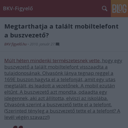
BKV-Figyelő
Megtarthatja a talált mobiltelefont
a buszvezető?
BKV figyelő.hu
•
2010. január 27.
Múlt héten mindenki természetesnek vette
, hogy egy
buszvezető a talált mobiltelefont visszaadta a
tulajdonosának. Olvasónk lánya tegnap reggel a
169E buszon hagyta el a telefonját, amit egy utas
megtalált, és leadott a vezetőnek. A mobil ezután
eltűnt. A buszvezető azt mondta, odaadta egy
idegennek, aki azt állította, elviszi az iskolába.
Olvasónk szerint a buszvezető tette el a telefont.
(Szerinted tényleg a buszvezető tette el a telefont? A
levél végén szavazz!)