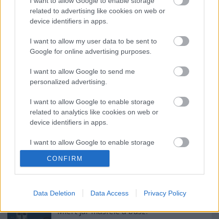
I want to allow Google to enable storage
related to advertising like cookies on web or
device identifiers in apps.
I want to allow my user data to be sent to
Google for online advertising purposes.
Címkék:
budapest
bkv
busz
mobiltelefon
utas
panasz
I want to allow Google to send me
észrevétel
talált tárgy
vezető
personalized advertising.
I want to allow Google to enable storage
related to analytics like cookies on web or
device identifiers in apps.
Ajánlott bejegyzések:
I want to allow Google to enable storage
related to functionality of the website or app.
Elköltöztünk!
CONFIRM
I want to allow Google to enable storage
related to personalization.
Data Deletion
Data Access
Privacy Policy
I want to allow Google to enable storage
Miért jár másfelé a busz?
related to security, including authentication