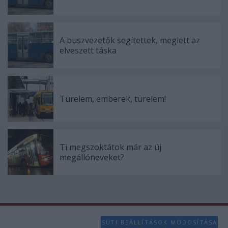
functionality and fraud prevention, and other
user protection.
A buszvezetők segítettek, meglett az
elveszett táska
Türelem, emberek, türelem!
Ti megszoktátok már az új
megállóneveket?
SÜTI BEÁLLÍTÁSOK MÓDOSÍTÁSA