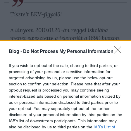
Tisztelt BKV-figyelő!
A lányom 2010.01.26-án reggel iskolába
menet elvesztette a telefonját a 169E buszon.
(rendszáma BPI-996). Egy kedves utas
Blog -
Do Not Process My Personal Information
megtalálta és átadta a buszvezetőnek.
Ezután a telefon eltűnt! A vezető azt állítja,
If you wish to opt-out of the sale, sharing to third parties, or
hogy a buszon oda ment hozzá egy férfi aki
processing of your personal or sensitive information for
azt mondta, hogy ő tudja hol az iskola és
targeted advertising by us, please use the below opt-out
section to confirm your selection. Please note that after your
elviszi oda. Csak az a baj, hogy Pécelen nem
opt-out request is processed you may continue seeing
egy iskola van!
interest-based ads based on personal information utilized by
us or personal information disclosed to third parties prior to
A buszvezető oda adta egy teljesen
your opt-out. You may separately opt-out of the further
disclosure of your personal information by third parties on the
ismeretlennek embernek a telefont. Akit
IAB’s list of downstream participants. This information may
nem ellenőrzött le, nem kért tőle semmilyen
also be disclosed by us to third parties on the
IAB’s List of