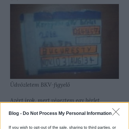
Üdvözletem BKV-figyelő
Azért írok, mert végeztem egy bérlet
ellenőrzési felmérést. Készítettem saját
Blog -
Do Not Process My Personal Information
kezűleg egy bérletet, amit mellékelek is egy
képen. Egy környéki bérlet alapján
If you wish to opt-out of the sale, sharing to third parties, or