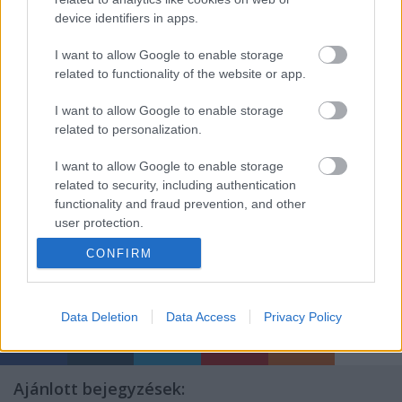
is szükség bérletre.
device identifiers in apps.
Itt szeretném kihangsúlyozni: Mindig volt
I want to allow Google to enable storage
nálam érvényes bérlet is, amikor az
related to functionality of the website or app.
adatokat gyűjtöttem.
I want to allow Google to enable storage
related to personalization.
Tisztelettel: Olird
I want to allow Google to enable storage
related to security, including authentication
functionality and fraud prevention, and other
user protection.
CONFIRM
Címkék:
budapest
bkv
utazás
ellenőr
utas
panasz
bérlet
jegy
pénztár
észrevétel
biztonsági őr
Data Deletion
Data Access
Privacy Policy
Ajánlott bejegyzések: