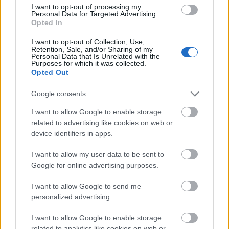
I want to opt-out of processing my
Osztálytársakkal kitaláltuk, hogy játszunk
Personal Data for Targeted Advertising.
kicsit a kallerokkal, hogy megszívatjuk őket,
Opted In
mert úgy is észreveszik, mi meg majd
I want to opt-out of Collection, Use,
előkapjuk az igazi bérletet és vigyorgunk.
Retention, Sale, and/or Sharing of my
Personal Data that Is Unrelated with the
De annyira megzavart minket, hogy gond
Purposes for which it was collected.
Opted Out
nélkül jártunk-keltünk vele, hogy
felmérésbe kezdtem.
Google consents
I want to allow Google to enable storage
Mostanra viszont meguntam, hogy ennyire
related to advertising like cookies on web or
szörnyű eredményeket szereztem, ezért
device identifiers in apps.
abba is hagyom. Inkább jelentem az
I want to allow my user data to be sent to
eredményt. Ha viszont változásokat látok,
Google for online advertising purposes.
rögvest újra kezdem és összehasonlítom az
I want to allow Google to send me
eredményeket. Remélem sikerült felhívnom
personalized advertising.
a figyelmet, hogy borzasztó ez az állapot.
Majdnem meggyőztem magam, hogy nincs
I want to allow Google to enable storage
related to analytics like cookies on web or