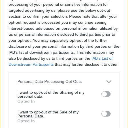
másoltam. A fémcsíknak látszó grafitolt
processing of your personal or sensitive information for
rész: BKV Zrt. 1991 Környéki álló bérlet
targeted advertising by us, please use the below opt-out
section to confirm your selection. Please note that after your
2068-as érvényességi felirattal Ára 5 Ft
opt-out request is processed you may continue seeing
Bucuresty-be (Bukarest) érvényes
interest-based ads based on personal information utilized by
november 03-tól augusztus 34-ig. Ezzel a
us or personal information disclosed to third parties prior to
bérlettel több mint 600 alkalommal szálltam
your opt-out. You may separately opt-out of the further
disclosure of your personal information by third parties on the
metróra és még legalább 900 alkalommal
IAB’s list of downstream participants. This information may
buszra/villamosra. Összesen 12 alkalommal
also be disclosed by us to third parties on the
IAB’s List of
vették észre. 4-szer a 2-es metrónál egy idős
Downstream Participants
that may further disclose it to other
third parties.
körülbelül 60 éves hölgy, aki még a diák
igazolványomat is elkérte, hogy ellenőrizze
Please note that this website/app uses one or more Google
Personal Data Processing Opt Outs
és ekkor tűnt fel mellette az igazi bérlet. A
services and may gather and store information including but
not limited to your visit or usage behaviour. You may click to
I want to opt-out of the Sharing of my
többi az elől felszállós buszoknál.
personal data.
grant or deny consent to Google and its third-party tags to
Opted In
use your data for below specified purposes in below Google
Az egész ott kezdődött, hogy unatkoztam
consent section.
I want to opt-out of the Sale of my
Personal Data.
irodalom órán, mert mi mást csinálnánk
Opted In
suliba és ekkor rajzoltam ezt a bérletet.