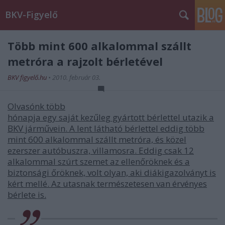
BKV-Figyelő
Több mint 600 alkalommal szállt
metróra a rajzolt bérletével
BKV figyelő.hu
•
2010. február 03.
Olvasónk több
hónapja egy saját kezűleg gyártott bérlettel utazik a
BKV járművein. A lent látható bérlettel eddig több
mint 600 alkalommal szállt metróra, és közel
ezerszer autóbuszra, villamosra. Eddig csak 12
alkalommal szúrt szemet az ellenőröknek és a
biztonsági őröknek, volt olyan, aki diákigazolványt is
kért mellé. Az utasnak természetesen van érvényes
bérlete is.