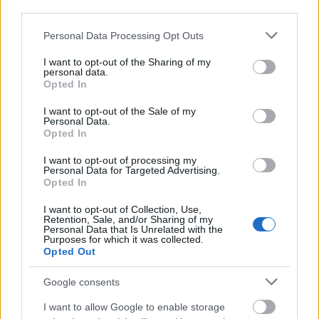
üzemeltetés során jobban szennyeződnek,
third parties.
ezért minden tavasszal elvégezzük a
Please note that this website/app uses one or more Google
Personal Data Processing Opt Outs
valamennyi járműre kiterjedő kiemelt belső
services and may gather and store information including but
nagytakarítást. Hetenként egyszer ez
not limited to your visit or usage behaviour. You may click to
I want to opt-out of the Sharing of my
personal data.
kiegészül az ablakpárkányok, kapaszkodók
grant or deny consent to Google and its third-party tags to
Opted In
use your data for below specified purposes in below Google
vegyszeres, nedves ruhával történő
consent section.
I want to opt-out of the Sale of my
letörlésével. Autóbuszainkon évente több
Personal Data.
alkalommal végeztetünk teljes körű
Opted In
nagytakarítást. A legapróbb részletekig
I want to opt-out of processing my
Personal Data for Targeted Advertising.
elvégezzük a belső vegyszeres takarítást,
Opted In
belső fertőtlenítést, grafiti eltávolítást. A
I want to opt-out of Collection, Use,
szövettel borított ülések takarítása a
Retention, Sale, and/or Sharing of my
korábbi bőrülésekhez képest nehézséget
Personal Data that Is Unrelated with the
Purposes for which it was collected.
jelent. Az ülések tisztítását a ciklusos
Opted Out
karbantartási rendszer keretében végezzük.
Google consents
A nagyon elhasználódott, illetve
bepiszkolódott üléseket rendszeresen
I want to allow Google to enable storage