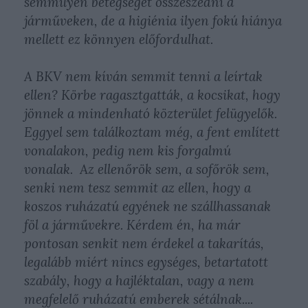
semmilyen betegséget összeszedni a
járműveken, de a higiénia ilyen fokú hiánya
mellett ez könnyen előfordulhat.
A BKV nem kíván semmit tenni a leírtak
ellen? Körbe ragasztgatták, a kocsikat, hogy
jönnek a mindenható közterület felügyelők.
Eggyel sem találkoztam még, a fent említett
vonalakon, pedig nem kis forgalmú
vonalak. Az ellenőrök sem, a sofőrök sem,
senki nem tesz semmit az ellen, hogy a
koszos ruházatú egyének ne szállhassanak
föl a járművekre. Kérdem én, ha már
pontosan senkit nem érdekel a takarítás,
legalább miért nincs egységes, betartatott
szabály, hogy a hajléktalan, vagy a nem
megfelelő ruházatú emberek sétálnak....