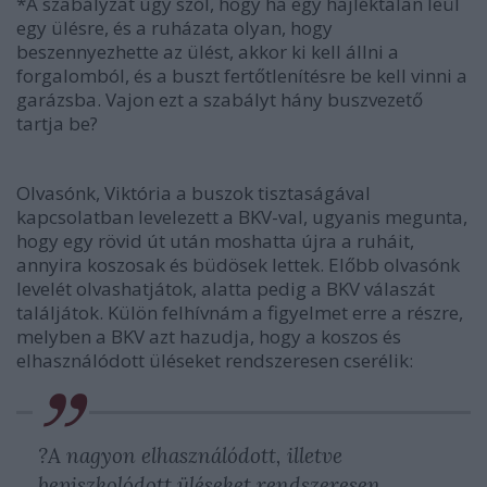
*A szabályzat úgy szól, hogy ha egy hajléktalan leül
egy ülésre, és a ruházata olyan, hogy
beszennyezhette az ülést, akkor ki kell állni a
forgalomból, és a buszt fertőtlenítésre be kell vinni a
garázsba. Vajon ezt a szabályt hány buszvezető
tartja be?
Olvasónk, Viktória a buszok tisztaságával
kapcsolatban levelezett a BKV-val, ugyanis megunta,
hogy egy rövid út után moshatta újra a ruháit,
annyira koszosak és büdösek lettek. Előbb olvasónk
levelét olvashatjátok, alatta pedig a BKV válaszát
találjátok. Külön felhívnám a figyelmet erre a részre,
melyben a BKV azt hazudja, hogy a koszos és
elhasználódott üléseket rendszeresen cserélik:
?A nagyon elhasználódott, illetve
bepiszkolódott üléseket rendszeresen