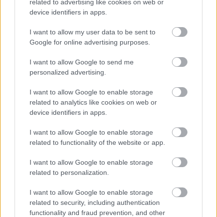
related to advertising like cookies on web or
cseréljük. Lehetőségeinkhez képest
device identifiers in apps.
igyekszünk a járműveket tisztán forgalomba
állítani.
I want to allow my user data to be sent to
Google for online advertising purposes.
Amennyiben a jármű szennyezettsége
I want to allow Google to send me
olyan, hogy az utasok szállítása nem
personalized advertising.
megengedhető és a járművezető erről
I want to allow Google to enable storage
értesül, vagy ezt tapasztalja - akkor az
related to analytics like cookies on web or
autóbusz telephelyre való beállítására
device identifiers in apps.
intézkedni kell.
I want to allow Google to enable storage
related to functionality of the website or app.
Ezúton tisztelettel kérjük, hogy amennyiben
a jövőben hasonló esetet tapasztal a
I want to allow Google to enable storage
related to personalization.
vizsgálat és a szükséges intézkedés
végrehajtása érdekében konkrét adatok
I want to allow Google to enable storage
(forgalmi rendszám) megadásával segítse
related to security, including authentication
functionality and fraud prevention, and other
munkánkat.