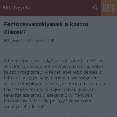
BKV-Figyelő
Fertőzésveszélyesek a koszos
ülések?
BKV figyelő.hu
•
2011. április 15.
A fenti képet olvasónk, Csaba készítette a 151-es
vonalon közlekedő FLR-740-es rendszámú Volvo
buszon még tavaly. A képet látva több kérdés is
felmerül a jegyet vagy bérletet tisztességesen
vásárló utasokban: Tényleg ezt érdemli az ember
havi 10 ezer forintért? Vajon milyen gyakran
takarítja ezeket az üléseket a BKV?* Milyen
fertőzéseket lehet elkapni egy ilyen erősen
szennyezett üléstől?