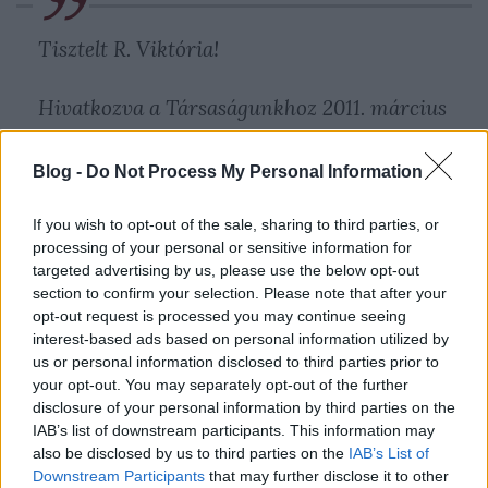
Tisztelt R. Viktória!
Hivatkozva a Társaságunkhoz 2011. március
3-án érkezett elektronikus levelére, a
Kőbányai Autóbusz ? Trolibusz Szolgálat és
Blog -
Do Not Process My Personal Information
a Jegy és Bérletellenőrzési Szakszolgálat
állásfoglalása alapján az alábbi tájékoztatást
If you wish to opt-out of the sale, sharing to third parties, or
processing of your personal or sensitive information for
adjuk:
targeted advertising by us, please use the below opt-out
section to confirm your selection. Please note that after your
A járművek tisztántartása érdekében
opt-out request is processed you may continue seeing
interest-based ads based on personal information utilized by
minden nap - a járművek éjszakai
us or personal information disclosed to third parties prior to
beállásakor ? a jármű padlózatáról,
your opt-out. You may separately opt-out of the further
ülésekről, az ülések melletti helyekről
disclosure of your personal information by third parties on the
lépcsőaknákból sepréssel eltávolítjuk a
IAB’s list of downstream participants. This information may
also be disclosed by us to third parties on the
IAB’s List of
hulladékot és szemetet. Járműveink a téli
Downstream Participants
that may further disclose it to other