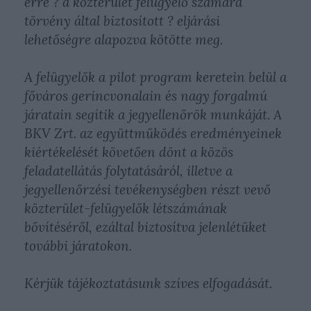
erre ? a közterület felügyelő számára
törvény által biztosított ? eljárási
lehetőségre alapozva kötötte meg.
A felügyelők a pilot program keretein belül a
főváros gerincvonalain és nagy forgalmú
járatain segítik a jegyellenőrök munkáját. A
BKV Zrt. az együttműködés eredményeinek
kiértékelését követően dönt a közös
feladatellátás folytatásáról, illetve a
jegyellenőrzési tevékenységben részt vevő
közterület-felügyelők létszámának
bővítéséről, ezáltal biztosítva jelenlétüket
további járatokon.
Kérjük tájékoztatásunk szíves elfogadását.