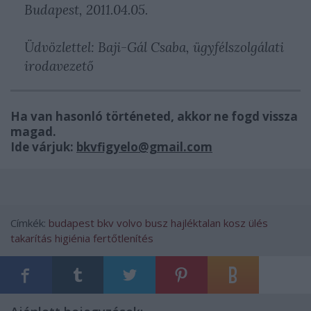
Budapest, 2011.04.05.
Üdvözlettel: Baji-Gál Csaba, ügyfélszolgálati
irodavezető
Ha van hasonló történeted, akkor ne fogd vissza
magad.
Ide várjuk:
bkvfigyelo@gmail.com
Címkék:
budapest
bkv
volvo
busz
hajléktalan
kosz
ülés
takarítás
higiénia
fertőtlenítés