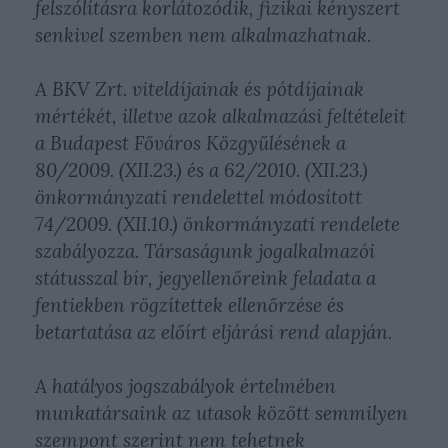
felszólításra korlátozódik, fizikai kényszert
senkivel szemben nem alkalmazhatnak.
A BKV Zrt. viteldíjainak és pótdíjainak
mértékét, illetve azok alkalmazási feltételeit
a Budapest Főváros Közgyűlésének a
80/2009. (XII.23.) és a 62/2010. (XII.23.)
önkormányzati rendelettel módosított
74/2009. (XII.10.) önkormányzati rendelete
szabályozza. Társaságunk jogalkalmazói
státusszal bír, jegyellenőreink feladata a
fentiekben rögzítettek ellenőrzése és
betartatása az előírt eljárási rend alapján.
A hatályos jogszabályok értelmében
munkatársaink az utasok között semmilyen
szempont szerint nem tehetnek