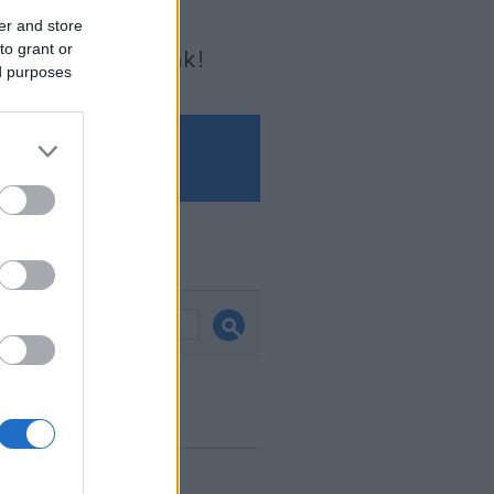
er and store
to grant or
Írjon nekünk!
ed purposes
és
ook