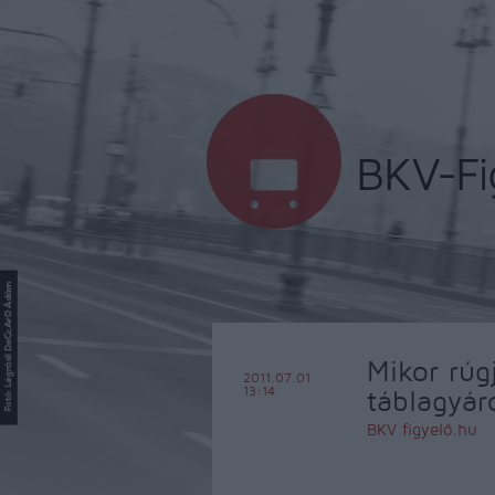
Mikor rúg
2011.07.01
13:14
táblagyár
BKV figyelő.hu