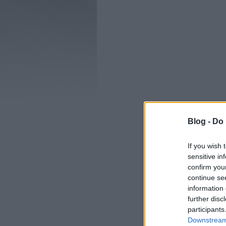
Blog -
Do 
If you wish 
sensitive in
confirm you
Még mindig a sz
continue se
közül ezeket a 
information 
matricákat. Se
further disc
adófizetők pénzé
participants
óta. Majd gyárta
vegye a bérlete
Downstream 