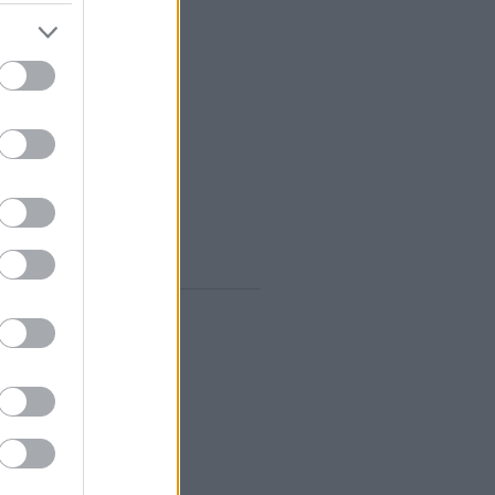
vum
rilis
(
1
)
árcius
(
1
)
ebruár
(
10
)
anuár
(
9
)
december
(
8
)
november
(
10
)
któber
(
10
)