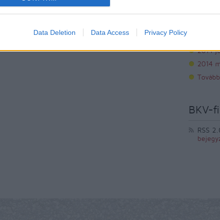
2014 s
2014 a
Data Deletion
Data Access
Privacy Policy
2014 jú
2014 j
2014 m
Tovább
BKV-fi
RSS 2.
bejegy