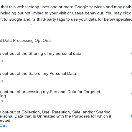
Sajnos addig nem lesz itt rend, amíg ezek a töküket
yvezetők, irodisták felelősségre vonás nélkül ilyen
 that this website/app uses one or more Google services and may gath
eznek.
including but not limited to your visit or usage behaviour. You may click 
 to Google and its third-party tags to use your data for below specifi
ogy ezt a hibát a BKV-nál senki sem vette észre.
ogle consent section.
lek, hogy látták, csak tojtak bele...
ment
Címkék:
budapest
hiba
bkv
metró
matrica
utas
l Data Processing Opt Outs
nyomda
észrevétel
o opt-out of the Sharing of my personal data.
Tetszik
0
In
Keres
o opt-out of the Sale of my Personal Data.
k:
In
to opt-out of processing my Personal Data for Targeted
ing.
In
Faceb
o opt-out of Collection, Use, Retention, Sale, and/or Sharing
Saját buszán
Máshol
ersonal Data that Is Unrelated with the Purposes for which it
büntette meg a
támasszunk
lected.
volános sofőrt a
segget!
Out
BKK-s ellenőr