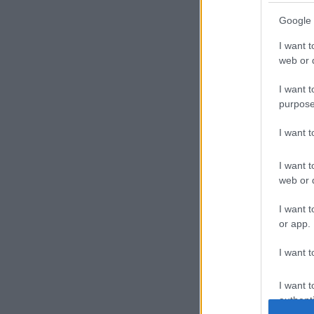
Google 
I want t
web or d
I want t
purpose
I want 
I want t
web or d
Rossz kijelzők,
nehéz
I want t
átszállások
or app.
Hűvösvölgyben
I want t
Kommentek:
I want t
A hozzászólások a
vonatkozó j
authenti
üzemeltetője semmilyen felelő
Részletek a
Felhasználási felté