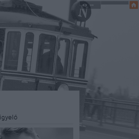
igyelő