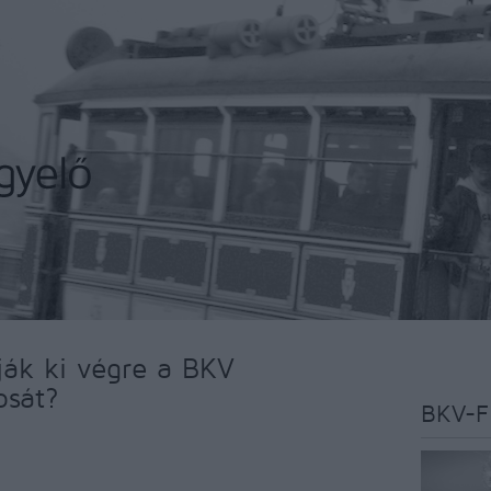
ják ki végre a BKV
osát?
BKV-F