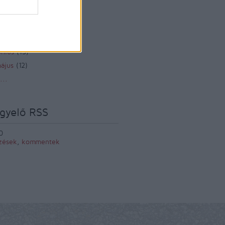
zeptember
(
12
)
ugusztus
(
12
)
lius
(
14
)
únius
(
13
)
ájus
(
12
)
...
gyelő RSS
0
zések
,
kommentek