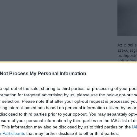
Az oldal 
szakújság
budapest
véleményé
közösségi
A blog ne
Not Process My Personal Information
észrevéte
A BKV-Fig
to opt-out of the sale, sharing to third parties, or processing of your per
ért egyet 
formation for targeted advertising by us, please use the below opt-out s
megjelent
r selection. Please note that after your opt-out request is processed y
rövidítés
ékében ül az a barom, aki sorra kiadja a kezei
eing interest-based ads based on personal information utilized by us or
a BKV-Fig
hibásan megtervezett, majd hibásan kinyomtatott
talál, kér
disclosed to third parties prior to your opt-out. You may separately opt-
nkit sem érdekel, hogy a fizető utasok, és az
nekünk!
losure of your personal information by third parties on the IAB’s list of
t herdálja el a saját hülyeségei miatt, már hónapok
. This information may also be disclosed by us to third parties on the
IA
tnak új matricákat, a hülye utas pedig kussoljon és
t, hadd legyen miből elkészíteni ezeket a szuper
Participants
that may further disclose it to other third parties.