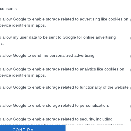
consents
o allow Google to enable storage related to advertising like cookies on
evice identifiers in apps.
Fékezett a
busz, szállt az
o allow my user data to be sent to Google for online advertising
üvegszilánk
s.
to allow Google to send me personalized advertising.
Archí
o allow Google to enable storage related to analytics like cookies on
evice identifiers in apps.
2015 áp
o allow Google to enable storage related to functionality of the website
2015 m
2015 f
o allow Google to enable storage related to personalization.
2015 j
2014 
o allow Google to enable storage related to security, including
2014 
ogszabályok
értelmében felhasználói tartalomnak minősülnek, értük a
szolgáltatás technikai
cation functionality and fraud prevention, and other user protection.
sséget nem vállal, azokat nem ellenőrzi. Kifogás esetén forduljon a blog szerkesztőjéhez.
telekben
és az
adatvédelmi tájékoztatóban
.
2014 o
CONFIRM