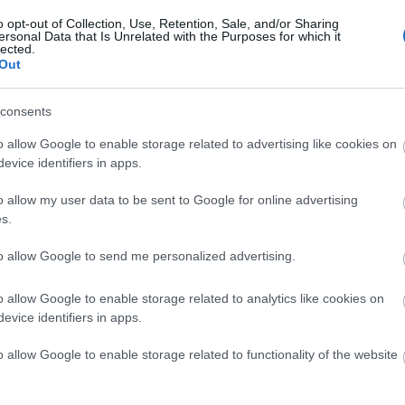
mind az ellenőrök mind egyes utasok
itásokat kelljen eltűrnöm!
o opt-out of Collection, Use, Retention, Sale, and/or Sharing
Keres
ersonal Data that Is Unrelated with the Purposes for which it
lected.
küldöm el a BKV-nak mivel nem látom
Out
consents
k elolvasom a blogon a BKV dolgozóinak
már tudom, hogy mi lesz a levelem sorsa.
o allow Google to enable storage related to advertising like cookies on
evice identifiers in apps.
Faceb
ment
Címkék:
budapest
bkv
villamos
tolvaj
ellenőr
o allow my user data to be sent to Google for online advertising
zrevétel
közterület felügyelet
s.
Tetszik
0
to allow Google to send me personalized advertising.
o allow Google to enable storage related to analytics like cookies on
k:
evice identifiers in apps.
o allow Google to enable storage related to functionality of the website