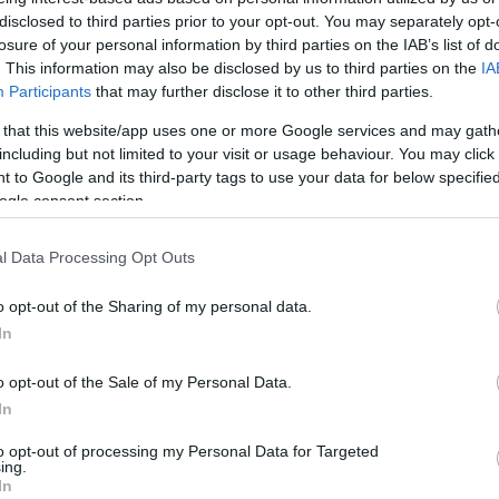
is tehettem volna, de sajnos a vesémet én
közösségi
disclosed to third parties prior to your opt-out. You may separately opt-
l nem is beszélve, hogy egy tettlegességig
A blog ne
losure of your personal information by third parties on the IAB’s list of
észrevéte
 után az érintettek könnyedén
. This information may also be disclosed by us to third parties on the
IA
ik a másik fél adatait. (Ezt sajnos
Participants
that may further disclose it to other third parties.
A BKV-Fig
ól mondom!)
ért egyet 
 that this website/app uses one or more Google services and may gath
megjelent
including but not limited to your visit or usage behaviour. You may click 
rövidítés
voltam már tanúja a srác akciójának.
a BKV-Fig
 to Google and its third-party tags to use your data for below specifi
nkor se közteres se ellenőr nincs a
talál, kér
ogle consent section.
eltételezem a srácnál nincs se jegy se
nekünk!
tben azokkal akiket zaklat!
l Data Processing Opt Outs
 már többször is kerültem konfliktusba
k alatt a jegyellenőrökkel. Mindig volt
o opt-out of the Sharing of my personal data.
vagy bérlet, soha nem potyáztam még
In
kor munka nélkül voltam. Persze amikor
ó, hogy egy rendbontó vagy kisebbségi
o opt-out of the Sale of my Personal Data.
e megrendszabályozni inkább lelépnek a
In
y látszik ennyit ér egy fizető utas!
to opt-out of processing my Personal Data for Targeted
ing.
ogy meddig kell még fizető utasként
In