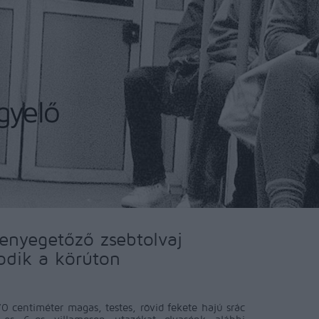
fenyegetőző zsebtolvaj
odik a körúton
70 centiméter magas, testes, rövid fekete hajú srác