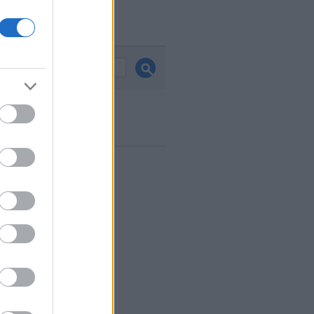
és
ook