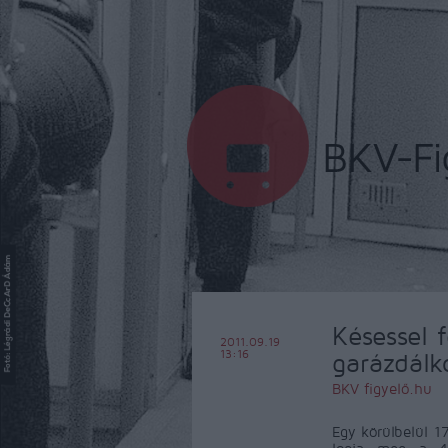
Késessel 
2011.09.19
13:16
garázdálk
BKV figyelő.hu
Egy körülbelül 1