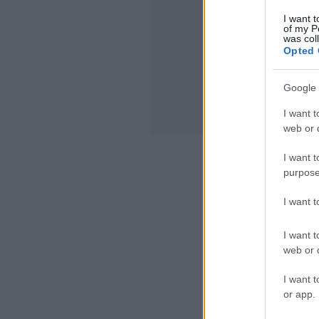
tűrni, hogy 
részéről atroc
I want t
of my P
was col
Levelem NEM 
Opted 
értelmét.
Google 
Elég, ha csa
beszólásait- 
I want t
web or d
komment
kom
I want t
utas
panasz
brfk
és
purpose
I want 
I want t
Ajánlott bejegyzése
web or d
I want t
or app.