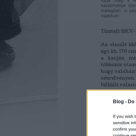
lopja meg a 4-
beszámolója sze
melegben is vas
lopásban:
Tisztelt BKV-
Az elmúlt idő
egy kb. 170 cm
a karján mi
többször utaz
hogy valahány
szerelvényen
felkiált valam
Ez a srác r
Blog -
Do 
lányoknak. A
hátulról fogd
If you wish 
csak fenyegető
sensitive in
egy kést.
confirm you
continue se