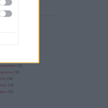
vum
rilis
(
1
)
árcius
(
1
)
ebruár
(
10
)
anuár
(
9
)
december
(
8
)
november
(
10
)
któber
(
10
)
zeptember
(
12
)
ugusztus
(
12
)
lius
(
14
)
únius
(
13
)
ájus
(
12
)
...