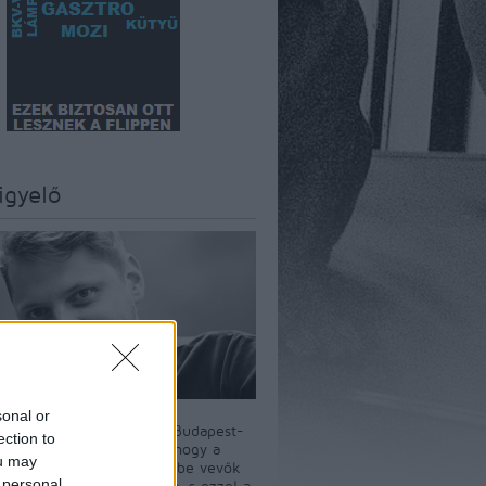
igyelő
sonal or
szerkesztője Király Dávid Budapest-
ection to
író. A BKV-Figyelő célja, hogy a
ou may
i tömegközlekedést igénybe vevők
 personal
t a nyilvánosság elé tárja, s ezzel a