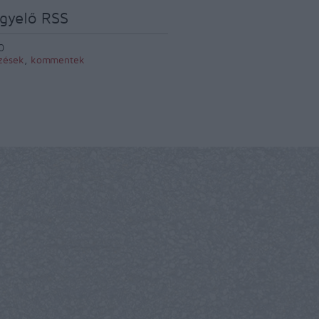
gyelő RSS
0
zések
,
kommentek