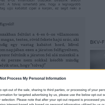
es 6-os villamoson utazókat olvasónk alábbi
rint. A tolvaj ismertető jele, hogy a legnagyobb
tag ujjú kabátot cipel a karján, ez segít neki a
figyelő!
szakban feltűnt a 4-es 6-os villamoson
 magas, testes, rövid fekete hajú srác, aki
BKV-F
ndig egy vastag kabátot hord. Mivel
om napjában ezen a járaton felfigyeltem,
szor feltűnik a járaton fel alá mászkál a
 és persze nem sokkal később mindig
elyik utas, hogy "tolvaj!"
endszeresen beszólogat a fiatalabb
Not Process My Personal Information
 szombati napon egy lányt kezdett el
osni. Mikor én és néhány utas rászóltunk
to opt-out of the sale, sharing to third parties, or processing of your per
zött és jól látható helyről megvillantott
Az oldal 
formation for targeted advertising by us, please use the below opt-out s
szakújság
r selection. Please note that after your opt-out request is processed y
budapest
eing interest-based ads based on personal information utilized by us or
véleményé