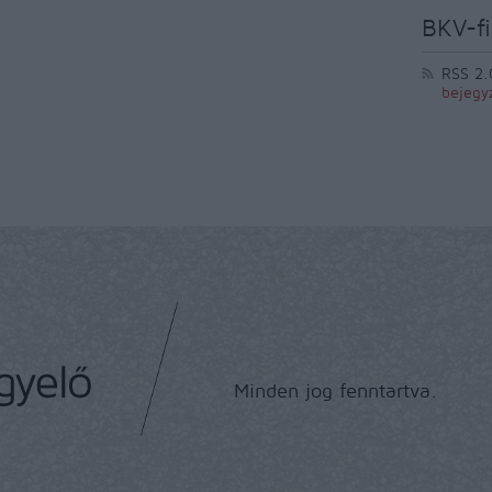
BKV-fi
RSS 2.
bejegy
Minden jog fenntartva.