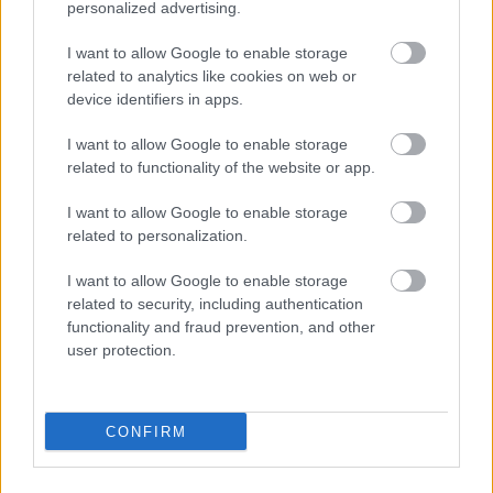
volt, pedig még csak reggel volt, a kutyámat
personalized advertising.
sajnáltam, hogy ilyen padlón kell
I want to allow Google to enable storage
ülnie/feküdnie, de mindegy, ez már nem az
related to analytics like cookies on web or
ellenőrök kompetenciája. Tehát részemről
device identifiers in apps.
ez a nap csupa pozitív tapasztalattal zárult
I want to allow Google to enable storage
a BKV-ellenőrök tekintetében. Annyit még
related to functionality of the website or app.
hadd mondjak el, hogy a MÁV-nál már nem
I want to allow Google to enable storage
voltak ennyire megértőek, és jól
related to personalization.
megszívattak, de ez már nem ide tartozik.
I want to allow Google to enable storage
related to security, including authentication
Üdv: Balázs
functionality and fraud prevention, and other
user protection.
CONFIRM