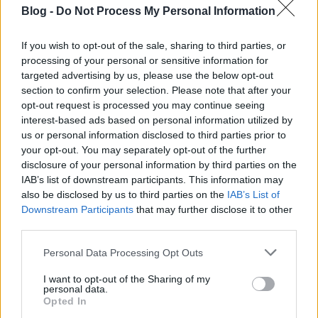
Kelenföld, Etele tér - Zugló vasútállomás
Blog -
Do Not Process My Personal Information
viszonylatban.
If you wish to opt-out of the sale, sharing to third parties, or
processing of your personal or sensitive information for
Már ahogy az Etele téren vártam a buszra,
targeted advertising by us, please use the below opt-out
látom, hogy ellenőrök jönnek oda hozzám és
section to confirm your selection. Please note that after your
mivel annyi rossz tapasztalatot hallok (itt a
opt-out request is processed you may continue seeing
interest-based ads based on personal information utilized by
blogon is) már készítettem magam, hogy
us or personal information disclosed to third parties prior to
biztosan kötözködni akarnak a kutyám
your opt-out. You may separately opt-out of the further
miatt (szájkosár, oltási könyv stb.) De semmi
disclosure of your personal information by third parties on the
IAB’s list of downstream participants. This information may
ilyesmiről nem volt szó, csupán
also be disclosed by us to third parties on the
IAB’s List of
megsimogatták, érdeklődtek nevéről
Downstream Participants
that may further disclose it to other
fajtájáról stb. egyszóval kedvesek voltak.
third parties.
Aztán odahívták a kollégájukat is, a végén
Please note that this website/app uses one or more Google
Personal Data Processing Opt Outs
egy kisebb ellenőr-találkozót sikerült
services and may gather and store information including but
összehívnom ott, az Etele-téren. De aztán
not limited to your visit or usage behaviour. You may click to
I want to opt-out of the Sharing of my
personal data.
grant or deny consent to Google and its third-party tags to
ezek az ellenőrök elmentek a korábbi 173-as
Opted In
use your data for below specified purposes in below Google