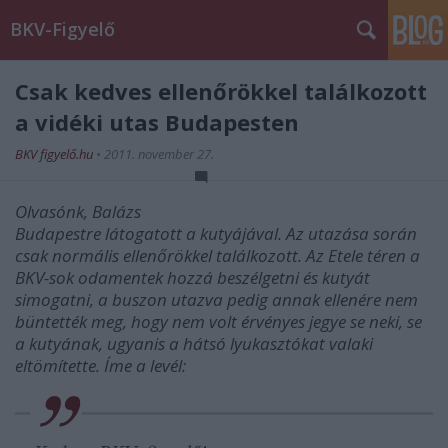
BKV-Figyelő
Csak kedves ellenőrökkel találkozott
a vidéki utas Budapesten
BKV figyelő.hu
•
2011. november 27.
Olvasónk, Balázs
Budapestre látogatott a kutyájával. Az utazása során
csak normális ellenőrökkel találkozott. Az Etele téren a
BKV-sok odamentek hozzá beszélgetni és kutyát
simogatni, a buszon utazva pedig annak ellenére nem
büntették meg, hogy nem volt érvényes jegye se neki, se
a kutyának, ugyanis a hátsó lyukasztókat valaki
eltömítette. Íme a levél: