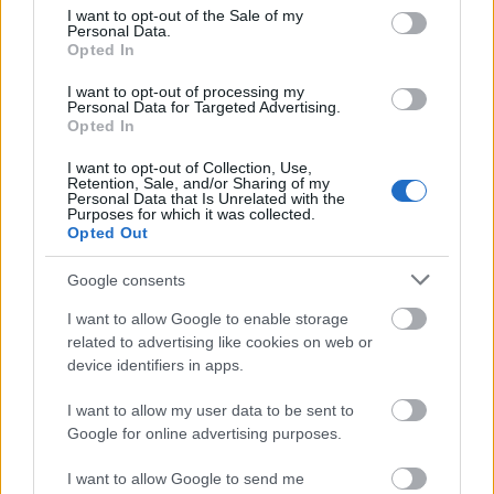
járattal, úgyhogy velük a buszon már nem
consent section.
I want to opt-out of the Sale of my
találkoztam. Viszont később a 7E buszt is
Personal Data.
Opted In
meglepték az ellenőrök a Kosztolányi Dezső
térnél és valahogy velük sem volt gond, az
I want to opt-out of processing my
Personal Data for Targeted Advertising.
ellenőr csak a jegyeket kérte, amik sajnos
Opted In
nem voltak érvényesítve (mert a hátsó
I want to opt-out of Collection, Use,
ajtónál lévő jegykezelőt valaki eltömte,
Retention, Sale, and/or Sharing of my
Personal Data that Is Unrelated with the
kutyával és táskával pedig nem tudtam a
Purposes for which it was collected.
Opted Out
tömött buszon másikhoz odamenni) de
ebből sem volt gond. Egyébként amikor
Google consents
utazom, sokszor találkozom ezzel a
I want to allow Google to enable storage
problémával, pedig gondolom nem az
related to advertising like cookies on web or
ellenőrök teszik tönkre ezeket, tehát az
device identifiers in apps.
utasok moráljával is gond van! A buszon
I want to allow my user data to be sent to
meg a közterület-felügyelő volt hasonlóképp
Google for online advertising purposes.
kedves, mint az Etele téri ellenőrök. Ettől
függetlenül a busz "természetesen" mocskos
I want to allow Google to send me