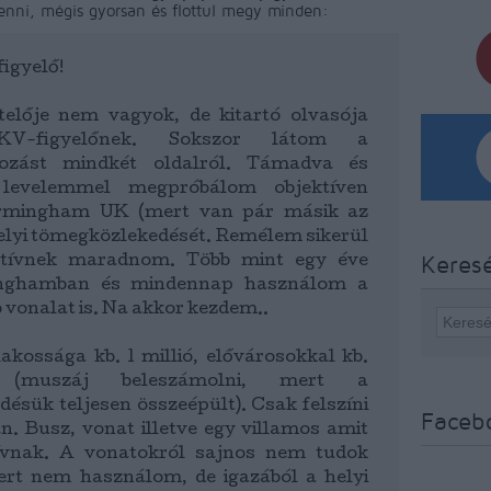
enni, mégis gyorsan és flottul megy minden:
igyelő!
lője nem vagyok, de kitartó olvasója
V-figyelőnek. Sokszor látom a
tozást mindkét oldalról. Támadva és
 levelemmel megpróbálom objektíven
irmingham UK (mert van pár másik az
elyi tömegközlekedését. Remélem sikerül
Keres
ktívnek maradnom. Több mint egy éve
nghamban és mindennap használom a
 vonalat is. Na akkor kezdem..
kossága kb. 1 millió, elővárosokkal kb.
 (muszáj beleszámolni, mert a
ésük teljesen összeépült). Csak felszíni
Faceb
n. Busz, vonat illetve egy villamos amit
vnak. A vonatokról sajnos nem tudok
ert nem használom, de igazából a helyi