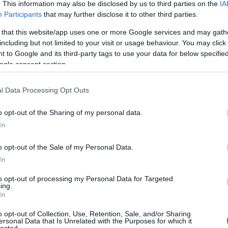
. This information may also be disclosed by us to third parties on the
IA
2014 s
Participants
that may further disclose it to other third parties.
2014 a
 that this website/app uses one or more Google services and may gath
2014 jú
including but not limited to your visit or usage behaviour. You may click 
2014 j
 to Google and its third-party tags to use your data for below specifi
ogle consent section.
2014 m
Tovább
l Data Processing Opt Outs
BKV-fi
o opt-out of the Sharing of my personal data.
In
RSS 2.
bejegy
o opt-out of the Sale of my Personal Data.
In
át ebben van jó is rossz is. Az ülések
mégis tiszták, hetente max. 1-2 koszos
to opt-out of processing my Personal Data for Targeted
ing.
jellemzően a délutáni órákban (valószínű
In
szosodás). Látszik a szövet takarítása!
probléma, hogy az emberek szemetelnek,
o opt-out of Collection, Use, Retention, Sale, and/or Sharing
ersonal Data that Is Unrelated with the Purposes for which it
k a buszon, így a padlón sörösdoboz,
lected.