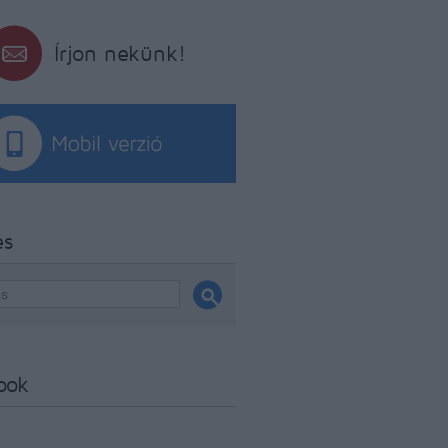
Írjon nekünk!
és
ook