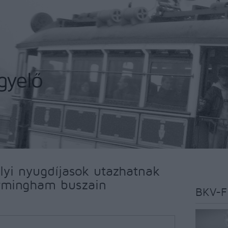
lyi nyugdíjasok utazhatnak
irmingham buszain
BKV-F