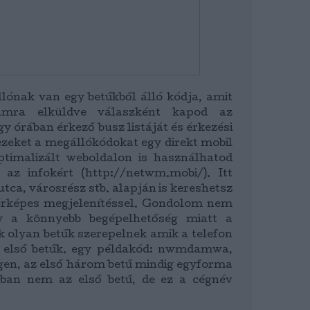
ónak van egy betűkből álló kódja, amit
mra elküldve válaszként kapod az
y órában érkező busz listáját és érkezési
ezeket a megállókódokat egy direkt mobil
ptimalizált weboldalon is használhatod
 az infokért (http://netwm.mobi/). Itt
tca, városrész stb. alapján is kereshetsz
érképes megjelenítéssel. Gondolom nem
y a könnyebb begépelhetőség miatt a
 olyan betűk szerepelnek amik a telefon
az első betűk. egy példakód: nwmdamwa,
en, az első három betű mindig egyforma
ban nem az első betű, de ez a cégnév