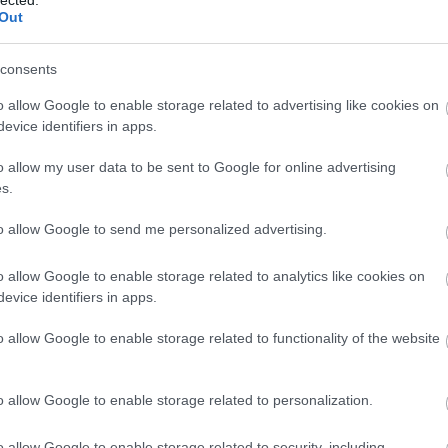
z, gyorskajáldás kajadoboz hever
Out
lletve a napi újság maradék.(minden
ggel harmincegynéhány oldalas ingyenes
consents
lvasható a buszokon). Graffiti nincs! Max
ok.
o allow Google to enable storage related to advertising like cookies on
evice identifiers in apps.
sség: Minden busz alkalmas babakocsi
kesszék kiszolgálására. Minden busz
o allow my user data to be sent to Google for online advertising
erekesszék és 2 kicsi babakocsi (vagy 1
s.
 kicsi babakocsi. vagy 2 nagy babakocsi
to allow Google to send me personalized advertising.
ra egyidejűleg. Olyan nincs hogy
ós busz. Minden busz ajtó felőli első
 engedi le, amikor látja hogy szükség van
o allow Google to enable storage related to analytics like cookies on
yok műszaki, így csak tippelek hogy
evice identifiers in apps.
a megoldás. Amennyiben nem tudod
o allow Google to enable storage related to functionality of the website
 így sem a buszokat, lehetősged van Ring
ívni. Ami akár háztól-házig is szállít.
o allow Google to enable storage related to personalization.
A legtöbb busz CCTV rendszerrel van
 Te is követhetsz, hiszen egy monitor az
o allow Google to enable storage related to security, including