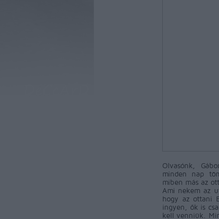
Olvasónk, Gábo
minden nap töme
miben más az ott
Ami nekem az uta
hogy az ottani 
ingyen, ők is cs
kell venniük. Mi