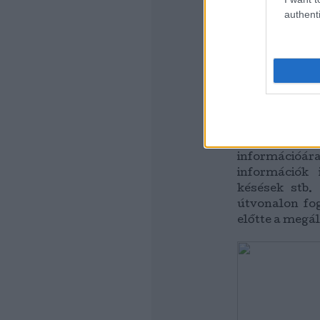
utasok felé i
authenti
csak este mut
12 kamera van
Utastájékozt
tetszik. De 
megállóban az
Illetve van vi
(lásd kép). A
Mobilháló
információá
információk 
késések stb.
útvonalon fog
előtte a megál