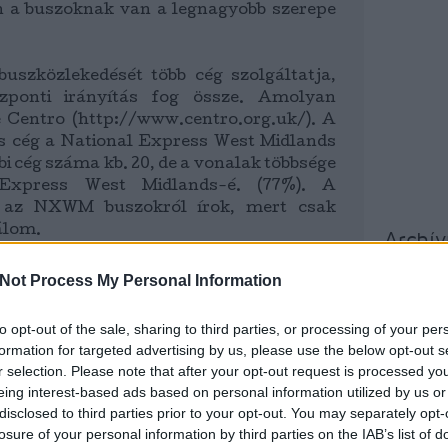
n a buszoknak van a legnagyobb szerepe
uszközlekedését több cég szolgáltatja,
zponti irányítás fog össze. Amolyan
 Centro (http://www.centro.org.uk/). A
s cég a National Express West Midlands
i cég száma kb. 20, de a vonalak többsége
Express West Midlands-é. (77%). A
n az NXWM buszokról írok, mert csak
álom.
Archí
nos): Létezik emeletes és normál kivitel,
Not Process My Personal Information
2015 áp
g egyetlenegy vonalon láttam. Mivel az
2015 m
s az utak szélén gyakori és sok a szűk
to opt-out of the sale, sharing to third parties, or processing of your per
2015 f
lós gyakorlatilag használhatatlan. A
formation for targeted advertising by us, please use the below opt-out s
2015 j
 ajtósak, még az emeletesek is, így csak
r selection. Please note that after your opt-out request is processed y
szállás lehetséges. Mégis megoldják az
2014 
eing interest-based ads based on personal information utilized by us or
nd nélkül!
disclosed to third parties prior to your opt-out. You may separately opt-
2014 
losure of your personal information by third parties on the IAB’s list of
2014 o