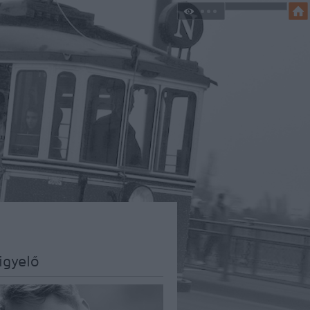
igyelő