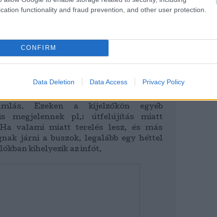
s mutatja a kamerák képeit. Jellemzően
cation functionality and fraud prevention, and other user protection.
at képet az utasok felé. Egy buszon kb 8-
.
atás: Ez az a pont, ami kimondottan
CONFIRM
próbálok objektív maradni. Az összes
 ottani indulási idők vannak feltüntetve.
zuális kijelző is, sajnos ez nem mindenhol
Data Deletion
Data Access
Privacy Policy
 tájékoztató rendszerről lásd a képet.
zaton keresztül történik az
ramlás. Ezeken a kijelzőkön egyéb
is megjelennek pl.: útfelújítás miatt
 Ha valami miatt terelés lesz, és más
nak járni a buszok, legalább egy héttel
lókban kihelyezik az infót.