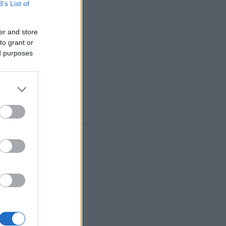
B’s List of
zeptember
(
12
)
ugusztus
(
12
)
er and store
lius
(
14
)
to grant or
únius
(
13
)
ed purposes
ájus
(
12
)
...
gyelő RSS
0
zések
,
kommentek