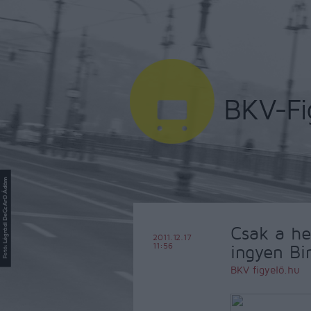
Csak a he
2011.12.17
11:56
ingyen B
BKV figyelő.hu