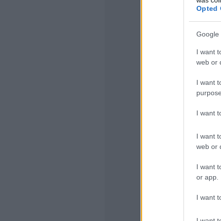
üdítősdobo
Opted 
szanaszét, i
hétköznap re
Google 
helyi újság o
karcolt ablak
I want t
web or d
Akadálymente
és/vagy kere
I want t
alkalmas: 1 k
purpose
nagy), vagy 3
I want 
szállításá
alacsonypadl
részét a sofőr
I want t
rá. Nem vag
web or d
hidraulika 
I want t
használni még
or app.
& Ride buszt h
I want t
Biztonság: 
ellátva, amit
I want t