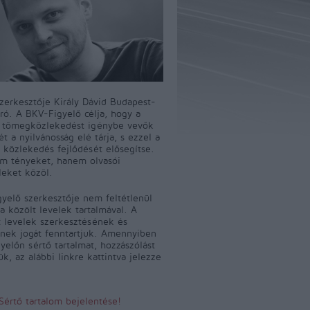
szerkesztője Király Dávid Budapest-
író. A BKV-Figyelő célja, hogy a
i tömegközlekedést igénybe vevők
t a nyilvánosság elé tárja, s ezzel a
 közlekedés fejlődését elősegítse.
m tényeket, hanem olvasói
leket közöl.
yelő szerkesztője nem feltétlenül
a közölt levelek tartalmával. A
 levelek szerkesztésének és
ének jogát fenntartjuk. Amennyiben
yelőn sértő tartalmat, hozzászólást
jük, az alábbi linkre kattintva jelezze
Sértő tartalom bejelentése!