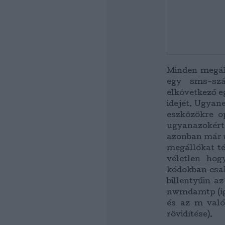
Minden megáll
egy sms-szá
elkövetkező eg
idejét. Ugyan
eszközökre o
ugyanazokért
azonban már u
megállókat t
véletlen hog
kódokban csak
billentyűin 
nwmdamtp (ig
és az m való
rövidítése).