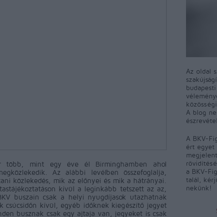
Az oldal 
szakújság
budapest
véleményé
közösségi
A blog ne
észrevéte
A BKV-Fig
ért egyet 
megjelent
rövidítés
r több, mint egy éve él Birminghamben ahol
a BKV-Fig
gközlekedik. Az alábbi levélben összefoglalja,
talál, kér
ani közlekedés, mik az előnyei és mik a hátrányai.
nekünk!
stájékoztatáson kívül a leginkább tetszett az az,
BKV buszain csak a helyi nyugdíjasok utazhatnak
ak csúcsidőn kívül, egyéb időknek kiegészítő jegyet
nden busznak csak egy ajtaja van, jegyeket is csak