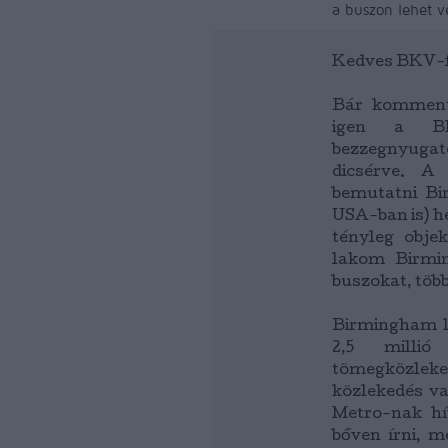
a buszon lehet v
Kedves BKV-f
Bár kommente
igen a BK
bezzegnyuga
dicsérve. A
bemutatni B
USA-ban is) h
tényleg obje
lakom Birmi
buszokat, több
Birmingham la
2,5 millió
tömegközleked
közlekedés va
Metro-nak hí
bőven írni, m