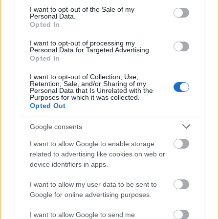
bemondják, hogy mi a gyík van. Fagyjanak
consent section.
I want to opt-out of the Sale of my
Personal Data.
csak meg.
Opted In
Örülnék, ha a BKV megtanulna a
I want to opt-out of processing my
Personal Data for Targeted Advertising.
hétköznapi emberek fejével gondolkodni, és
Opted In
nem éjszakai műszakokban, meg járat
I want to opt-out of Collection, Use,
váltásokban, aki lássuk be a
Retention, Sale, and/or Sharing of my
Personal Data that Is Unrelated with the
járművezetőkön, és a biztonsági szolgálaton
Purposes for which it was collected.
kívül senkit sem érdekel.
Opted Out
Google consents
Ugyanakkor, lehet hogy az Akácfa utcában
23:30 már következő napnak számít, sőt az
I want to allow Google to enable storage
related to advertising like cookies on web or
is lehet hogy a fél tizenkettő az már hajnal,
device identifiers in apps.
felirat szerint (a hajnal ugye napkelte előtti
időszak, ami ma történetesen 7:15-kor
I want to allow my user data to be sent to
következett be), de ez esetben kérném, hogy
Google for online advertising purposes.
közép-európai időben legyenek szívesek
I want to allow Google to send me