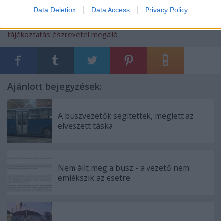
Data Deletion
Data Access
Privacy Policy
Címkék:
budapest
internet
bkv
villamos
utas
panasz
weblap
tájékoztatás
észrevétel
megálló
Ajánlott bejegyzések:
A buszvezetők segítettek, meglett az
elveszett táska
Nem állt meg a busz - a vezető nem
emlékszik az esetre