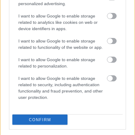
feltüntetni a valós vágányzár idejét. Ne
personalized advertising.
pedig úgy, hogy megnevezett napot
I want to allow Google to enable storage
megelőző fél óra, az már ide számít ám,
related to analytics like cookies on web or
mert mi úgy gondoljuk, ti meg fagyjatok oda
device identifiers in apps.
a megállóba.
I want to allow Google to enable storage
related to functionality of the website or app.
Remélem, a fenti logika mentén a kedves
rikító mellényesek a február 1-től érvényes
I want to allow Google to enable storage
bérletem elfogadják január 31.-én 23:30
related to personalization.
után.
I want to allow Google to enable storage
related to security, including authentication
Üdvözlettel, L. Zsolt
functionality and fraud prevention, and other
user protection.
CONFIRM