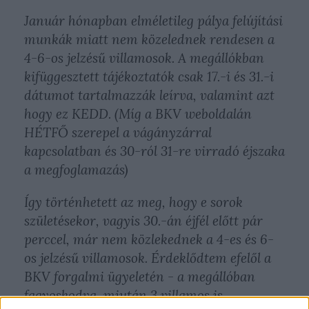
Január hónapban elméletileg pálya felújítási
munkák miatt nem közelednek rendesen a
4-6-os jelzésű villamosok. A megállókban
kifüggesztett tájékoztatók csak 17.-i és 31.-i
dátumot tartalmazzák leírva, valamint azt
hogy ez KEDD. (Míg a BKV weboldalán
HÉTFŐ szerepel a vágányzárral
kapcsolatban és 30-ról 31-re virradó éjszaka
a megfoglamazás)
Így történhetett az meg, hogy e sorok
születésekor, vagyis 30.-án éjfél előtt pár
perccel, már nem közlekednek a 4-es és 6-
os jelzésű villamosok. Érdeklődtem efelől a
BKV forgalmi ügyeletén - a megállóban
fagyoskodva, miután 3 villamos is