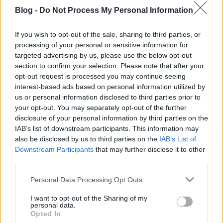
kocsiszínbe gördült az orrom előtt - hogy ez
Blog -
Do Not Process My Personal Information
mégis micsoda, ha itt előttem feketén-
fehéren(sárgán) a ragasztáson az áll, hogy
If you wish to opt-out of the sale, sharing to third parties, or
KEDD, akkor hétfőn 23:30-kor ugyan miért
processing of your personal or sensitive information for
targeted advertising by us, please use the below opt-out
áll be kocsiszínbe az összes 4-6-os a
section to confirm your selection. Please note that after your
Blaháról úgy, hogy a járatról leszálló
opt-out request is processed you may continue seeing
biztonsági szolgálat, a megállóban
interest-based ads based on personal information utilized by
fagyoskodónak még csak annyit sem
us or personal information disclosed to third parties prior to
your opt-out. You may separately opt-out of the further
vakkant oda, hogy buzi banda ne
disclosure of your personal information by third parties on the
várakozzatok itt, mert nem jön több
IAB’s list of downstream participants. This information may
villamos?
also be disclosed by us to third parties on the
IAB’s List of
Downstream Participants
that may further disclose it to other
Nem, nekem kell érdeklődni telefonon, majd
third parties.
az embereket figyelmeztetni, hogy a csodás
Please note that this website/app uses one or more Google
Personal Data Processing Opt Outs
kombínók ma nem járnak, csak aludni.
services and may gather and store information including but
not limited to your visit or usage behaviour. You may click to
I want to opt-out of the Sharing of my
Persze ez is az én feladatom, véletlen sem a
personal data.
grant or deny consent to Google and its third-party tags to
maguké, hogy a hangszórókból esetleg
Opted In
use your data for below specified purposes in below Google