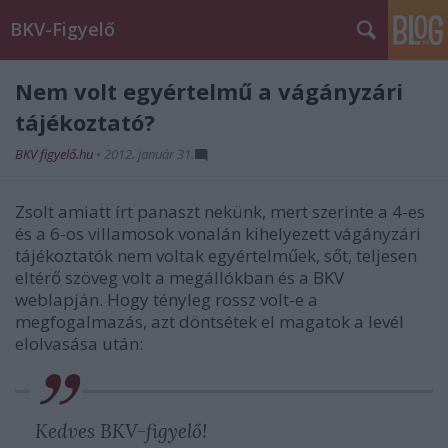
BKV-Figyelő
Nem volt egyértelmű a vágányzári
tájékoztató?
BKV figyelő.hu
•
2012. január 31.
Zsolt amiatt írt panaszt nekünk, mert szerinte a 4-es
és a 6-os villamosok vonalán kihelyezett vágányzári
tájékoztatók nem voltak egyértelműek, sőt, teljesen
eltérő szöveg volt a megállókban és a BKV
weblapján. Hogy tényleg rossz volt-e a
megfogalmazás, azt döntsétek el magatok a levél
elolvasása után:
Kedves BKV-figyelő!