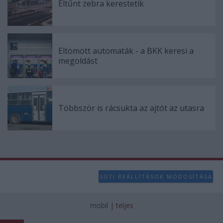
Eltűnt zebra kerestetik
Eltömött automaták - a BKK keresi a
megoldást
Többször is rácsukta az ajtót az utasra
SÜTI BEÁLLÍTÁSOK MÓDOSÍTÁSA
mobil
|
teljes