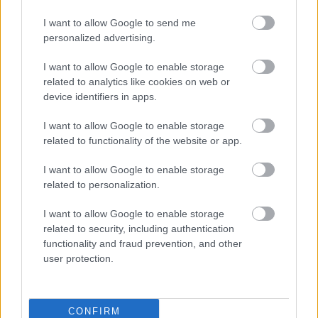
Esetleg érdemes lenne tájékoztatni a kedves
szolgálatot ellátó személyeket erről.
I want to allow Google to send me
Sajnálom, hogy nem lehettem jelen az
personalized advertising.
esetnél. A következő hetekben én is
I want to allow Google to enable storage
sűrűbben fogok kerékpározni, és remélem
related to analytics like cookies on web or
lesz lehetőségem személyesen is megbeszélni
device identifiers in apps.
az úriemberrel a történteket. Kérem, a BKV
I want to allow Google to enable storage
vezetését, ha módjuk van rá, frissítsék fel a
related to functionality of the website or app.
kolléga tudását! Gondolom, a beazonosítása
I want to allow Google to enable storage
nem lesz nehéz a szolgálati beosztás
related to personalization.
alapján…Bár nem hiszem, hogy
különösebben foglalkoznának ilyen apró
I want to allow Google to enable storage
panaszokkal.
related to security, including authentication
functionality and fraud prevention, and other
user protection.
Üdvözlettel: P.M.
CONFIRM