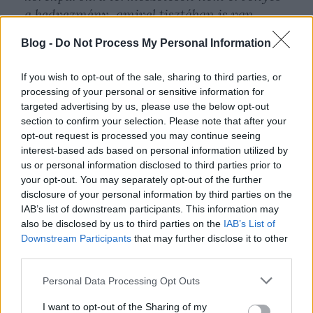
a kedvezmény, amivel tisztában is van,
ezért külön jegyet vásároltak a
Blog -
Do Not Process My Personal Information
szabályoknak megfelelően.
If you wish to opt-out of the sale, sharing to third parties, or
A felszállásnál érte őket a meglepetés, mert
processing of your personal or sensitive information for
az ott ellenőrzést végző biztonsági őr, a
targeted advertising by us, please use the below opt-out
Magyar Államkincstár által kiadott
section to confirm your selection. Please note that after your
opt-out request is processed you may continue seeing
igazolványt nem volt hajlandó elfogadni,
interest-based ads based on personal information utilized by
mint utazásra jogosító igazolványt. Arra
us or personal information disclosed to third parties prior to
hivatkozott, ez nem arra van, hogy ők ezzel
your opt-out. You may separately opt-out of the further
disclosure of your personal information by third parties on the
szórakozzanak, utazgassanak. Szó szerint
IAB’s list of downstream participants. This information may
idézem: „- Mit nem lehet megérteni?
also be disclosed by us to third parties on the
IAB’s List of
Hányszor kell még elmondani, mi?”
Downstream Participants
that may further disclose it to other
third parties.
Mivel gyermekem próbálta elmondani az ő
Please note that this website/app uses one or more Google
Personal Data Processing Opt Outs
álláspontját, végül nagy kegyesen felengedte
services and may gather and store information including but
not limited to your visit or usage behaviour. You may click to
I want to opt-out of the Sharing of my
őket, de azt mondta többet nem fogja.