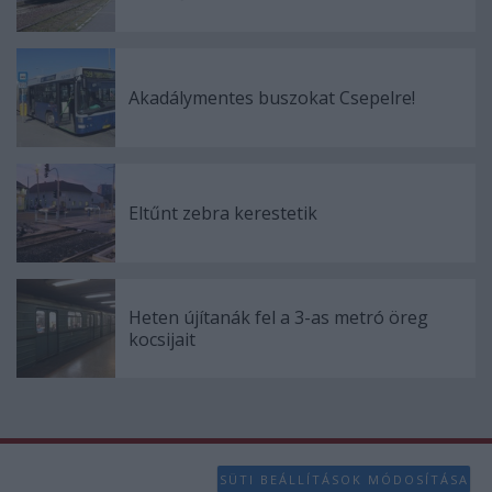
Akadálymentes buszokat Csepelre!
Eltűnt zebra kerestetik
Heten újítanák fel a 3-as metró öreg
kocsijait
SÜTI BEÁLLÍTÁSOK MÓDOSÍTÁSA