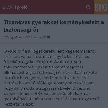
BKV-Figyelő
Tizenéves gyerekkel keménykedett a
biztonsági őr
BKV figyelő.hu
•
2012. május 10.
Olvasónk fia a Fogaskerekű lenti végállomásáról
szeretett volna hazautazni egy fő kísérővel és
fejenként egy kerékpárral. Az út nem volt
zökkenőmentes, ugyanis a Városmajornál
ellenőrzést végző biztonsági őr nem akarta őket a
járműre felengedni, mert szerinte a díjmentes
utazást biztosító MÁK igazolvány nem azért van,
hogy ők ide-oda utazgassanak vele. Olvasónk
panaszt tenne a BKV-nál, de az őr eltakarta az
igazolványát, tehát a beazonosítása nem egyszerű.
Részletek alább: