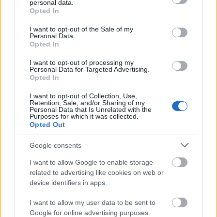
personal data.
grant or deny consent to Google and its third-party tags to
Sajnos az azonosító igazolvány számát nem
Opted In
use your data for below specified purposes in below Google
tudták felírni, mivel ilyen nem volt az
consent section.
I want to opt-out of the Sale of my
Personal Data.
illetőn. Tudomásom szerint ezek az őrök
Opted In
kapnak egy képzést, a BKV utazási
feltételeiről, melyben az is szerepel, hogy ki
I want to opt-out of processing my
Personal Data for Targeted Advertising.
milyen kedvezményt vehet igénybe.
Opted In
Felháborít, hogy ilyen tudatlan emberek
I want to opt-out of Collection, Use,
inzultálják a jogosan utazni vágyókat! Mégis
Retention, Sale, and/or Sharing of my
Personal Data that Is Unrelated with the
mit képzel az ilyen? Miért kell ilyen
Purposes for which it was collected.
Opted Out
megalázó helyzetbe hozni tizenéves
gyerekeket? Milyen alapon akarja ő
Google consents
megszabni azt, hogy a gyerek mikor, kivel
I want to allow Google to enable storage
hová utazik? Ez az igazolvány minden helyi
related to advertising like cookies on web or
közlekedési járműre érvényes, 2 fő részére,
device identifiers in apps.
korlátlan utazásra.
I want to allow my user data to be sent to
Google for online advertising purposes.