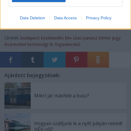
Data Deletion
Data Access
Privacy Policy
Címkék:
budapest
közlekedés
bkv
utas
panasz
bérlet
jegy
észrevétel
biztonsági őr
fogaskerekű
Ajánlott bejegyzések:
Miért jár másfelé a busz?
Hogyan szálljunk le a nyílt pályán rekedt
HÉV-ről?