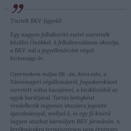
Tisztelt BKV-figyelő!
Egy nagyon felháborító esetet szeretnék
közölni Önökkel. A felháborodásom okozója,
a BKV-nál a jegyellenőrzést végző
biztonsági őr.
Gyermekem május 08.-án, kora este, a
Városmajori végállomásról, fogaskerekűvel
szeretett volna hazajönni, a biciklizésből az
egyik barátjával. Tartós betegként
rendelkezik ingyenes utazásra jogosító
igazolvánnyal, mellyel ő, és egy fő kísérő
ingyen utazhat bármilyen BKV járművön. A
kerékpárokra természetesen nem érvényes