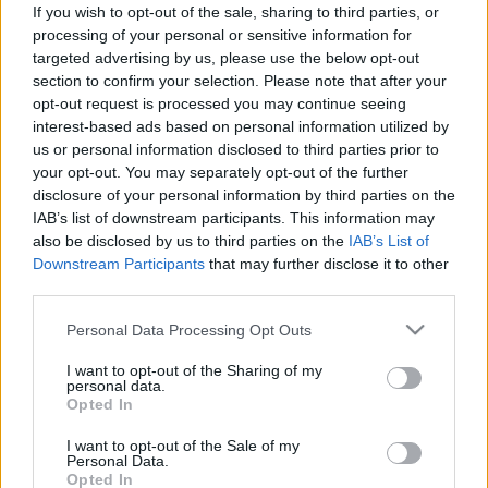
mobilomat a 16-os buszon, és szinte már
If you wish to opt-out of the sale, sharing to third parties, or
processing of your personal or sensitive information for
lemondtam róla. Szerencsére a 153-as
targeted advertising by us, please use the below opt-out
ellenőr megtalálta, és visszajuttatta nekem.
section to confirm your selection. Please note that after your
opt-out request is processed you may continue seeing
Szeretném megköszönni a 153-as ellenőr
interest-based ads based on personal information utilized by
munkáját. Nem gondoltam volna hogy
us or personal information disclosed to third parties prior to
your opt-out. You may separately opt-out of the further
visszakapom a telefonomat!
disclosure of your personal information by third parties on the
IAB’s list of downstream participants. This information may
Köszönettel: M. Tímea
also be disclosed by us to third parties on the
IAB’s List of
Downstream Participants
that may further disclose it to other
third parties.
Please note that this website/app uses one or more Google
Personal Data Processing Opt Outs
services and may gather and store information including but
not limited to your visit or usage behaviour. You may click to
I want to opt-out of the Sharing of my
personal data.
grant or deny consent to Google and its third-party tags to
Opted In
use your data for below specified purposes in below Google
consent section.
I want to opt-out of the Sale of my
Címkék:
bkv
mobiltelefon
ellenőr
utas
észrevétel
talált tárgy
Personal Data.
dicséret
bkk
Opted In