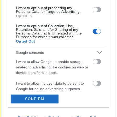
I want to opt-out of processing my
Personal Data for Targeted Advertising.
Opted In
Ajánlott bejegyzések:
I want to opt-out of Collection, Use,
Retention, Sale, and/or Sharing of my
Personal Data that Is Unrelated with the
Purposes for which it was collected.
Egy galamb, egy bojler és egy hamuvá
Opted Out
sült Mercedes - válogatás az elmúlt hetek
legjobb képeiből
Google consents
I want to allow Google to enable storage
related to advertising like cookies on web or
Máshol támasszunk segget!
device identifiers in apps.
I want to allow my user data to be sent to
Google for online advertising purposes.
Anyuka vs. ellenőr: 0-1
CONFIRM
I want to allow Google to send me
personalized advertising.
I want to allow Google to enable storage