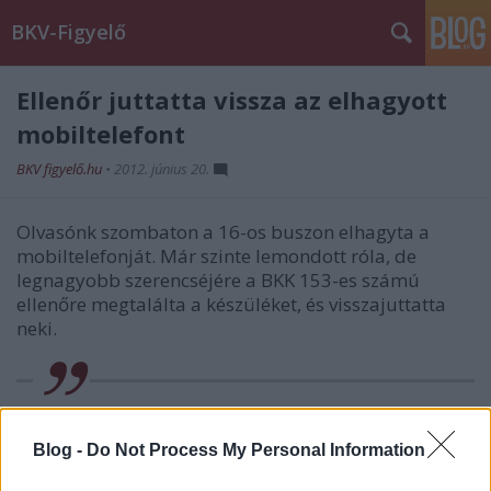
BKV-Figyelő
Ellenőr juttatta vissza az elhagyott
mobiltelefont
BKV figyelő.hu
•
2012. június 20.
Olvasónk szombaton a 16-os buszon elhagyta a
mobiltelefonját. Már szinte lemondott róla, de
legnagyobb szerencséjére a BKK 153-es számú
ellenőre megtalálta a készüléket, és visszajuttatta
neki.
Tisztelt BKV!
Blog -
Do Not Process My Personal Information
Szombaton ( jún. 16.) elhagytam a