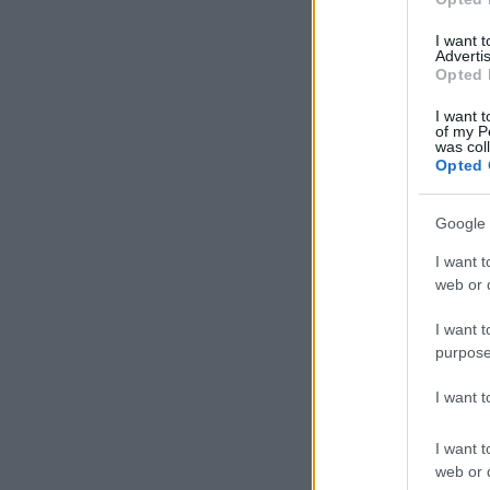
I want 
komment
kom
Advertis
klíma
panasz
bkk
Opted 
I want t
of my P
was col
Opted 
Ajánlott bejegyzése
Google 
I want t
web or d
I want t
Miért jár
purpose
másfelé a busz?
I want 
I want t
web or d