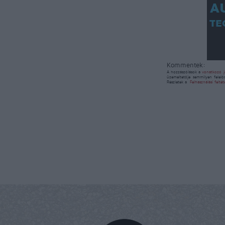
Kommentek:
A hozzászólások a
vonatkozó j
üzemeltetője semmilyen felelő
Részletek a
Felhasználási felté