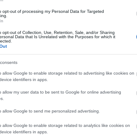
to opt-out of processing my Personal Data for Targeted
ment
Címkék:
budapest
hiba
fotó
bkv
volvo
busz
ing.
In
o opt-out of Collection, Use, Retention, Sale, and/or Sharing
Tetszik
0
ersonal Data that Is Unrelated with the Purposes for which it
lected.
Out
k:
consents
Archí
o allow Google to enable storage related to advertising like cookies on
evice identifiers in apps.
2015 áp
o allow my user data to be sent to Google for online advertising
2015 m
Saját buszán
Fékezett a
s.
büntette meg a
busz, szállt az
2015 f
volános sofőrt a
üvegszilánk
2015 j
to allow Google to send me personalized advertising.
BKK-s ellenőr
2014 
o allow Google to enable storage related to analytics like cookies on
2014 
evice identifiers in apps.
2014 o