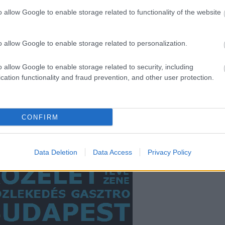
2014 s
o allow Google to enable storage related to functionality of the website
Akadálymentes
buszokat
2014 a
Csepelre!
2014 jú
o allow Google to enable storage related to personalization.
2014 j
2014 m
o allow Google to enable storage related to security, including
cation functionality and fraud prevention, and other user protection.
Tovább
BKV-fi
CONFIRM
RSS 2.
bejegy
Data Deletion
Data Access
Privacy Policy