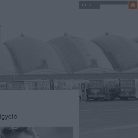
igyelő