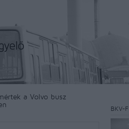
mértek a Volvo busz
en
BKV-F