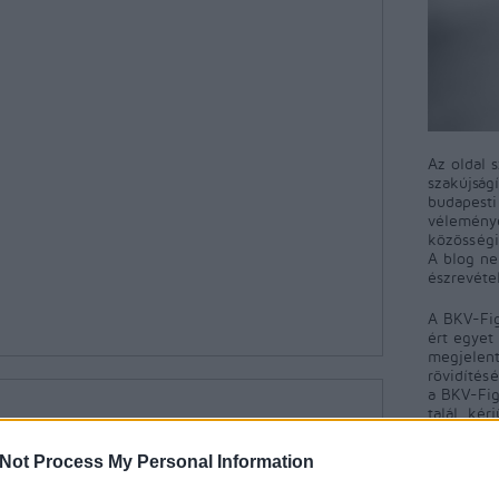
Az oldal 
szakújság
budapest
véleményé
közösségi
A blog ne
észrevéte
A BKV-Fig
ért egyet 
megjelent
rövidítés
a BKV-Fig
talál, kér
nekünk!
Not Process My Personal Information