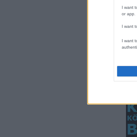
I want t
or app.
I want t
I want t
authenti
Rossz kijelzők,
nehéz
átszállások
Hűvösvölgyben