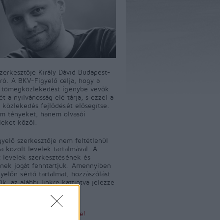
szerkesztője Király Dávid Budapest-
író. A BKV-Figyelő célja, hogy a
i tömegközlekedést igénybe vevők
t a nyilvánosság elé tárja, s ezzel a
 közlekedés fejlődését elősegítse.
m tényeket, hanem olvasói
leket közöl.
yelő szerkesztője nem feltétlenül
a közölt levelek tartalmával. A
 levelek szerkesztésének és
ének jogát fenntartjuk. Amennyiben
yelőn sértő tartalmat, hozzászólást
jük, az alábbi linkre kattintva jelezze
Sértő tartalom bejelentése!