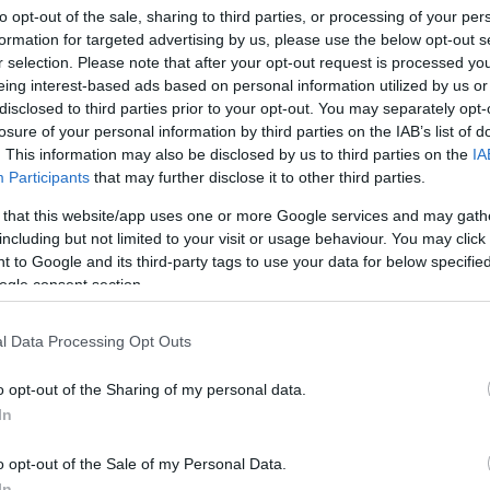
to opt-out of the sale, sharing to third parties, or processing of your per
formation for targeted advertising by us, please use the below opt-out s
r selection. Please note that after your opt-out request is processed y
eing interest-based ads based on personal information utilized by us or
disclosed to third parties prior to your opt-out. You may separately opt-
losure of your personal information by third parties on the IAB’s list of
. This information may also be disclosed by us to third parties on the
IA
Participants
that may further disclose it to other third parties.
 that this website/app uses one or more Google services and may gath
including but not limited to your visit or usage behaviour. You may click 
Keres
 to Google and its third-party tags to use your data for below specifi
ogle consent section.
képeket olvasónk, Molnár Péter osztotta meg a
nkon
. Ahogy az a felvételen is látható, az FLR-717-
ndszámú Volvo buszon a klímaberendezés nem
l Data Processing Opt Outs
 a busz belső hőmérője szerint 47 fok volt az
o opt-out of the Sharing of my personal data.
igyelő szerkesztői egyre több Volvo buszon
In
Faceb
sonlót, az esettel kapcsolatban megkerestük a
ekedési Központot, tőlük későbbre várjuk a
ddig is ha ti is tapasztaltok hasonlót, rendszámmal
o opt-out of the Sale of my Personal Data.
meg nekünk a kommentek között, vagy e-mailben!
In