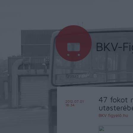
47 fokot 
2012.07.01
18:34
utasteréb
BKV figyelő.hu