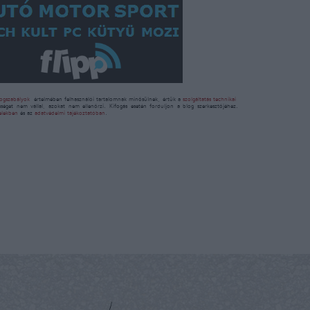
ogszabályok
értelmében felhasználói tartalomnak minősülnek, értük a
szolgáltatás technikai
sséget nem vállal, azokat nem ellenőrzi. Kifogás esetén forduljon a blog szerkesztőjéhez.
telekben
és az
adatvédelmi tájékoztatóban
.