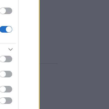
vum
rilis
(
1
)
árcius
(
1
)
ebruár
(
10
)
anuár
(
9
)
december
(
8
)
november
(
10
)
któber
(
10
)