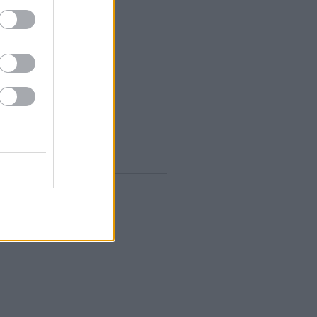
zeptember
(
12
)
ugusztus
(
12
)
lius
(
14
)
únius
(
13
)
ájus
(
12
)
...
gyelő RSS
0
zések
,
kommentek