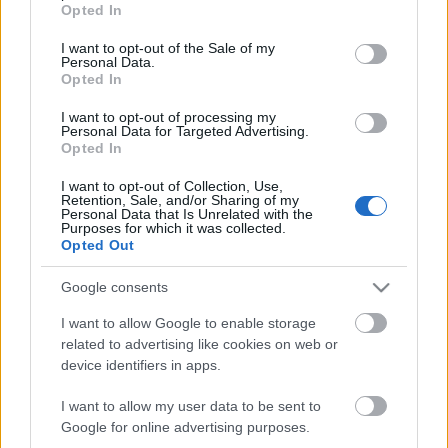
Opted In
use your data for below specified purposes in below Google
Milliós jutalmak a csődközeli BKV
consent section.
I want to opt-out of the Sale of my
vezetőinek?
Personal Data.
Opted In
BKV figyelő.hu
•
2012. február 09.
I want to opt-out of processing my
Personal Data for Targeted Advertising.
Prémiumot és jutalmat is kaptak a BKV vezetői, sőt,
Opted In
decemberben elvont üzemanyagkártyáikat is
I want to opt-out of Collection, Use,
visszakapták a vállalat cégautót használó
Retention, Sale, and/or Sharing of my
menedzserei - írja a mainap.hu. A BKV a múlt héten
Personal Data that Is Unrelated with the
Purposes for which it was collected.
még azt közölte: a dolgozók bérkompenzációjára
Opted Out
sincs pénz. A mainap.hu információi…
Google consents
Rég kifizetett pótdíjat akar
I want to allow Google to enable storage
behajtani a BKV
related to advertising like cookies on web or
device identifiers in apps.
BKV figyelő.hu
•
2012. február 07.
I want to allow my user data to be sent to
Olvasónk, Zsófia a következő eset miatt kéri a
Google for online advertising purposes.