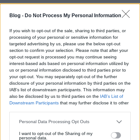
A főpolgármester sajtósa szerint Várszegi Gyula a
Blog -
Do Not Process My Personal Information
BKV prémiumügye miatt mondott le. A nehéz anyagi
helyzetben lévő BKV-nál a hírek szerint több százillió
If you wish to opt-out of the sale, sharing to third parties, or
forintot osztottak szét az év végén a vezetők között,
processing of your personal or sensitive information for
miköben a dolgozók bérkompenzációjára nincs
targeted advertising by us, please use the below opt-out
pénz. A BKV tegnap…
section to confirm your selection. Please note that after your
opt-out request is processed you may continue seeing
Utasok és járművezetők tolták ki a
interest-based ads based on personal information utilized by
us or personal information disclosed to third parties prior to
trolit a villamos elől
your opt-out. You may separately opt-out of the further
BKV figyelő.hu
•
2012. február 09.
disclosure of your personal information by third parties on the
IAB’s list of downstream participants. This information may
also be disclosed by us to third parties on the
IAB’s List of
A fenti videót egyik olvasónk készítette február 7-én
Downstream Participants
that may further disclose it to other
a körúton. Mint azt levelében írja, a lerobbant troli
third parties.
körülbelül 5-10 percet állt a síneken a reggeli
csúcsban, akadályozva a nagykörúti
Please note that this website/app uses one or more Google
Personal Data Processing Opt Outs
villamosközlekedést. A trolit az egyik közelben álló
services and may gather and store information including but
villamos vezetője és az utasok…
not limited to your visit or usage behaviour. You may click to
I want to opt-out of the Sharing of my
personal data.
grant or deny consent to Google and its third-party tags to