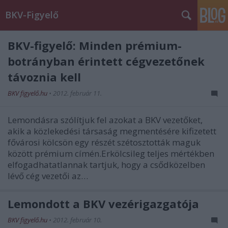
BKV-Figyelő
BKV-figyelő: Minden prémium-
botrányban érintett cégvezetőnek
távoznia kell
BKV figyelő.hu
•
2012. február 11.
Lemondásra szólítjuk fel azokat a BKV vezetőket,
akik a közlekedési társaság megmentésére kifizetett
fővárosi kölcsön egy részét szétosztották maguk
között prémium címén.Erkölcsileg teljes mértékben
elfogadhatatlannak tartjuk, hogy a csődközelben
lévő cég vezetői az…
Lemondott a BKV vezérigazgatója
BKV figyelő.hu
•
2012. február 10.