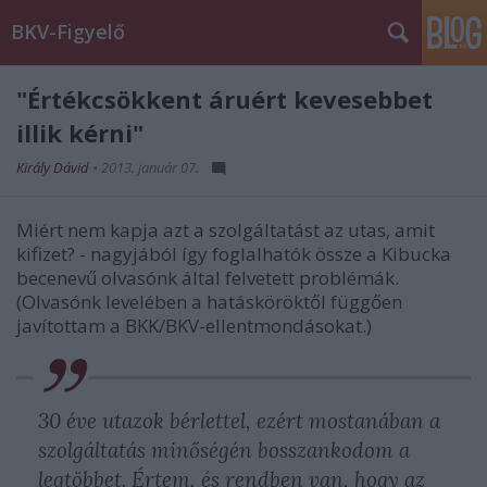
BKV-Figyelő
"Értékcsökkent áruért kevesebbet
illik kérni"
Király Dávid
•
2013. január 07.
Miért nem kapja azt a szolgáltatást az utas, amit
kifizet? - nagyjából így foglalhatók össze a Kibucka
becenevű olvasónk által felvetett problémák.
(Olvasónk levelében a hatásköröktől függően
javítottam a BKK/BKV-ellentmondásokat.)
30 éve utazok bérlettel, ezért mostanában a
szolgáltatás minőségén bosszankodom a
legtöbbet. Értem, és rendben van, hogy az