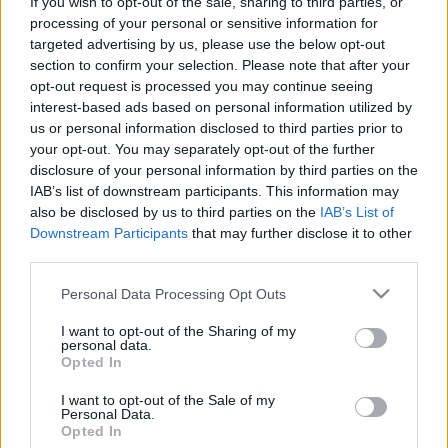
If you wish to opt-out of the sale, sharing to third parties, or
válaszban az első ajtós felszállásra (három
processing of your personal or sensitive information for
utas), és a forgalom elterelésére
targeted advertising by us, please use the below opt-out
section to confirm your selection. Please note that after your
hivatkoznak. Én meg a korábban
opt-out request is processed you may continue seeing
felmutatott bérletemre, miután a
interest-based ads based on personal information utilized by
megszólalásomat nem vették jó néven,
us or personal information disclosed to third parties prior to
mondván: miért náluk reklamálok...
your opt-out. You may separately opt-out of the further
disclosure of your personal information by third parties on the
IAB’s list of downstream participants. This information may
Mindez szombaton du. 5 óra körül történik,
also be disclosed by us to third parties on the
IAB’s List of
korántsem csúcsidőben. Hogy miért késnek
Downstream Participants
that may further disclose it to other
a járatok, az engem mint utast nem érdekel,
third parties.
közöm sincs hozzá! A bérletem
Please note that this website/app uses one or more Google
Personal Data Processing Opt Outs
megvásárlásával előre kifizettem az
services and may gather and store information including but
utazásom árát, joggal várom el, hogy időben
not limited to your visit or usage behaviour. You may click to
I want to opt-out of the Sharing of my
personal data.
grant or deny consent to Google and its third-party tags to
jöjjön a busz, troli, stb., és kulturáltan,
Opted In
use your data for below specified purposes in below Google
biztonságban utazhassak.
consent section.
I want to opt-out of the Sale of my
Personal Data.
A BKV/BKK meg már beláthatná, hogy
Opted In