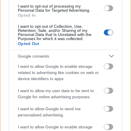
SZOLGÁLTATNIA kell az utasnak a nem
I want to opt-out of processing my
Personal Data for Targeted Advertising.
kevés pénzéért, amit előre kifizet, akár jegy,
Opted In
akár bérlet formájában. Hogy ezt miként
I want to opt-out of Collection, Use,
oldja meg, az az ő gondja, de kötelessége
Retention, Sale, and/or Sharing of my
megtenni, ahogy nekem is kötelességem a
Personal Data that Is Unrelated with the
Purposes for which it was collected.
BKV/BKK feltételeit betartani!
Opted Out
Google consents
Sajnos, ez mostanság igencsak egyoldalúan
valósul meg, a korántsem egyenlő
I want to allow Google to enable storage
erőviszonyok miatt! Az utas érdekeit
related to advertising like cookies on web or
device identifiers in apps.
ugyanis senki sem képviseli, jogait is
folyamatosan nyírbálják, miközben egyre
I want to allow my user data to be sent to
több pénzt húznak ki a zsebéből!
Google for online advertising purposes.
I want to allow Google to send me
Ez ugyanis sokkal egyszerűbb, mint
personalized advertising.
szembenézni a belső problémákkal,
hibákkal, amik sokszor nem anyagiakon
I want to allow Google to enable storage