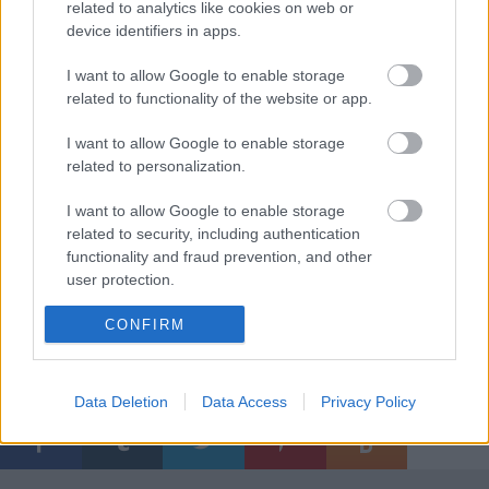
múlnak, hanem belső szervezésen,
related to analytics like cookies on web or
device identifiers in apps.
odafigyelésen. "Fejétől bűzlik a hal" - tartja a
mondás; azt hiszem, ez a BKK-nál is
I want to allow Google to enable storage
megállja a helyét. Mert lehet, hogy sok a
related to functionality of the website or app.
bliccelő, de sokan vagyunk, akik sok éve
I want to allow Google to enable storage
bérlettel, becsületesen utazunk!
related to personalization.
I want to allow Google to enable storage
related to security, including authentication
functionality and fraud prevention, and other
user protection.
CONFIRM
Címkék:
bkv
szolgáltatás
késés
menetrend
bérlet
bkk
Data Deletion
Data Access
Privacy Policy