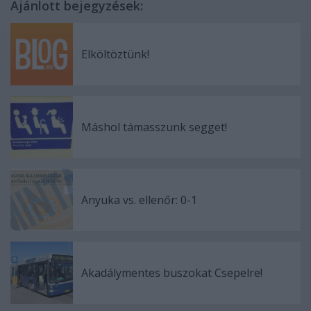
Ajánlott bejegyzések:
Elköltöztünk!
Máshol támasszunk segget!
Anyuka vs. ellenőr: 0-1
Akadálymentes buszokat Csepelre!