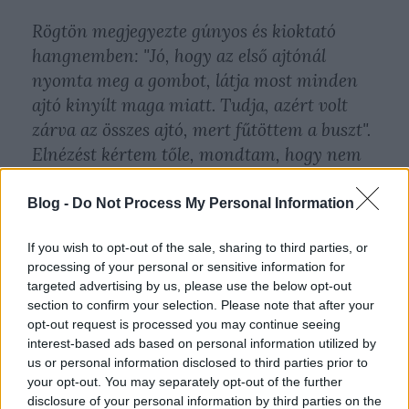
Rögtön megjegyezte gúnyos és kioktató
hangnemben: "Jó, hogy az első ajtónál
nyomta meg a gombot, látja most minden
ajtó kinyílt maga miatt. Tudja, azért volt
zárva az összes ajtó, mert fűtöttem a buszt".
Elnézést kértem tőle, mondtam, hogy nem
tudtam, azt hittem, nem szállít utasokat.
Erre a szavamba vágott idézem: "Tudja mit,
Blog -
Do Not Process My Personal Information
nem érdekel, majd magamnál jól befűtök, az
If you wish to opt-out of the sale, sharing to third parties, or
utasok meg fagyjanak meg!"
processing of your personal or sensitive information for
targeted advertising by us, please use the below opt-out
Teljesen ledöbbentett, amit a férfi mondott;
section to confirm your selection. Please note that after your
közöltem vele, hogy szerintem nekem nem
opt-out request is processed you may continue seeing
kéne tudnom, hogyha az első ajtót kinyitom,
interest-based ads based on personal information utilized by
us or personal information disclosed to third parties prior to
a többi ajtó is automatikusan kinyílik, de
your opt-out. You may separately opt-out of the further
már nem is figyelt rám, mintha ott sem
disclosure of your personal information by third parties on the