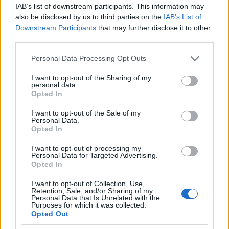
lettem volna, az idős férfival beszélgettek
IAB’s list of downstream participants. This information may
also be disclosed by us to third parties on the
IAB’s List of
tovább.
Downstream Participants
that may further disclose it to other
third parties.
Leültem egy székre, gondolkoztam, de
egyszerűen nem tudtam hova tenni a
Please note that this website/app uses one or more Google
Personal Data Processing Opt Outs
services and may gather and store information including but
dolgot. Azért mert az egyik utas - jómagam
not limited to your visit or usage behaviour. You may click to
I want to opt-out of the Sharing of my
- felidegesítem akaratlanul is a sofőrt, ezért
personal data.
grant or deny consent to Google and its third-party tags to
Opted In
a többi utast is "bünteti"? Azokat, akik
use your data for below specified purposes in below Google
consent section.
havonta megveszik a méregdrága bérleteket
I want to opt-out of the Sale of my
Personal Data.
vagy jegyeket, erre meg egy idegbeteg
Opted In
vezető miatt - ha úgy dönt - fűtetlen busszal
I want to opt-out of processing my
kell utazniuk télen?
Personal Data for Targeted Advertising.
Opted In
A sofőr komolyan gondolta, amit mondott,
I want to opt-out of Collection, Use,
az utasokra tényleg "kollektív büntetést"
Retention, Sale, and/or Sharing of my
Personal Data that Is Unrelated with the
szabott ki, a maradék 8 percben minden
Purposes for which it was collected.
Opted Out
ajtót nyitva hagyott és nem fűtött;