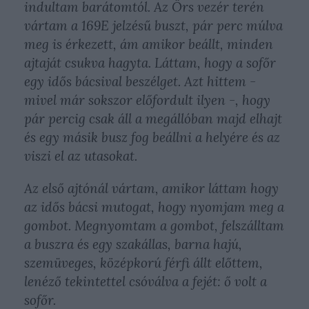
indultam barátomtól. Az Örs vezér terén
vártam a 169E jelzésű buszt, pár perc múlva
meg is érkezett, ám amikor beállt, minden
ajtaját csukva hagyta. Láttam, hogy a sofőr
egy idős bácsival beszélget. Azt hittem -
mivel már sokszor előfordult ilyen -, hogy
pár percig csak áll a megállóban majd elhajt
és egy másik busz fog beállni a helyére és az
viszi el az utasokat.
Az első ajtónál vártam, amikor láttam hogy
az idős bácsi mutogat, hogy nyomjam meg a
gombot. Megnyomtam a gombot, felszálltam
a buszra és egy szakállas, barna hajú,
szemüveges, középkorú férfi állt előttem,
lenéző tekintettel csóválva a fejét: ő volt a
sofőr.