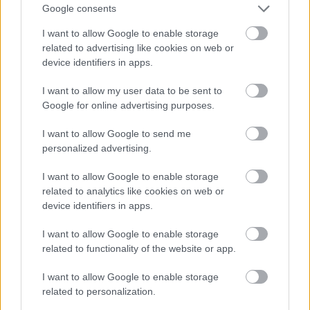
mondanom sem kell január közepén nem
Google consents
volt valami kellemes.
I want to allow Google to enable storage
related to advertising like cookies on web or
Mellesleg, könnyű ocsmány, lekezelő
device identifiers in apps.
hangnemben beszélni egy 160 centis, 20
I want to allow my user data to be sent to
éves lánnyal. Nem emeltem fel a hangomat -
Google for online advertising purposes.
vele ellentétben -, elnézést kértem a "nagy"
hibáért amit elkövettem, (szerintem neki
I want to allow Google to send me
egy gombnyomás, hogy újra bezárja az
personalized advertising.
ajtókat...), tehát szerintem szükségtelen volt
I want to allow Google to enable storage
ez az egész kollektív büntetés és
related to analytics like cookies on web or
minősíthetetlen viselkedés, amit a sofőr
device identifiers in apps.
produkált.
I want to allow Google to enable storage
related to functionality of the website or app.
Tehát üzenem a BPI-917 rendszámú, 169E
jelzésű busz vezetőjének, aki az Örs vezér
I want to allow Google to enable storage
related to personalization.
teréről 9:54-kor indult Pécel felé - ha netán