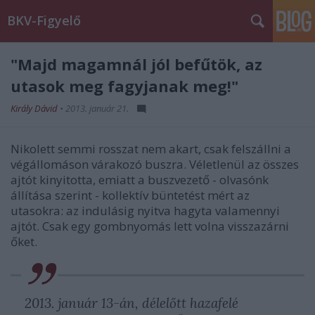
BKV-Figyelő
"Majd magamnál jól befűtök, az
utasok meg fagyjanak meg!"
Király Dávid
•
2013. január 21.
Nikolett semmi rosszat nem akart, csak felszállni a
végállomáson várakozó buszra. Véletlenül az összes
ajtót kinyitotta, emiatt a buszvezető - olvasónk
állítása szerint - kollektív büntetést mért az
utasokra: az indulásig nyitva hagyta valamennyi
ajtót. Csak egy gombnyomás lett volna visszazárni
őket.
2013. január 13-án, délelőtt hazafelé