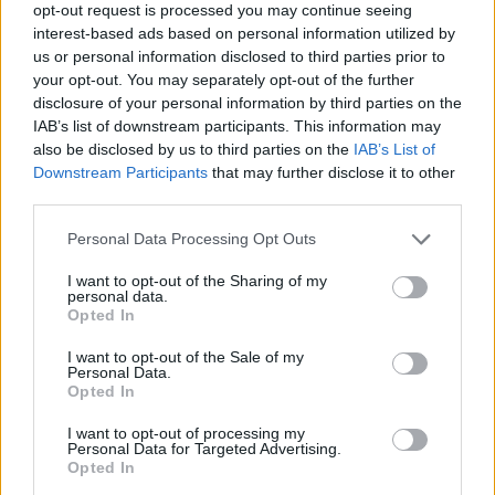
egy választható távolságalapú elszámolás
opt-out request is processed you may continue seeing
interest-based ads based on personal information utilized by
nagyjából a mobiltelefon-prepaid-kártyások
us or personal information disclosed to third parties prior to
esetéhez hasonlóan, akik havonta
your opt-out. You may separately opt-out of the further
válthatnak az igényeiktől függően?
disclosure of your personal information by third parties on the
IAB’s list of downstream participants. This information may
Amennyiben Önök nem illetékesek a
also be disclosed by us to third parties on the
IAB’s List of
kérdésben (hasonlóan szégyenteljesen
Downstream Participants
that may further disclose it to other
méltánytalan környékibérlet-rendszer
third parties.
esetéhez, mint megtudtam, ott sem az Önök
Please note that this website/app uses one or more Google
Personal Data Processing Opt Outs
cégénél van az íróasztal, amely képes volt
services and may gather and store information including but
három bérletet rendelni egyetlen járat
not limited to your visit or usage behaviour. You may click to
I want to opt-out of the Sharing of my
personal data.
grant or deny consent to Google and its third-party tags to
útvonalának végigutazásához), kérem
Opted In
use your data for below specified purposes in below Google
szíveskedjenek továbbirányítani az illetékes
consent section.
I want to opt-out of the Sale of my
szervhez. Tájékoztató válaszukat eljuttatom
Personal Data.
Opted In
a nagyközönséghez is, hogy így egyetlen
levélnek köszönhetően sokan
I want to opt-out of processing my
Personal Data for Targeted Advertising.
tájékozódhassanak.
Opted In