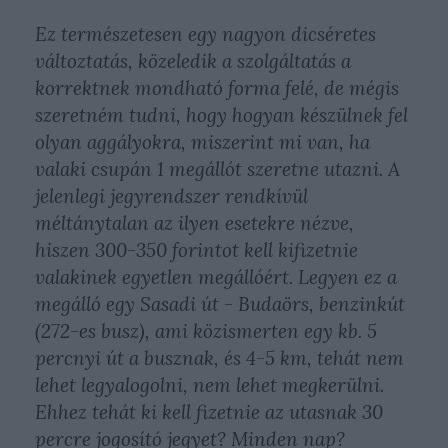
Ez természetesen egy nagyon dicséretes
változtatás, közeledik a szolgáltatás a
korrektnek mondható forma felé, de mégis
szeretném tudni, hogy hogyan készülnek fel
olyan aggályokra, miszerint mi van, ha
valaki csupán 1 megállót szeretne utazni. A
jelenlegi jegyrendszer rendkívül
méltánytalan az ilyen esetekre nézve,
hiszen 300-350 forintot kell kifizetnie
valakinek egyetlen megállóért. Legyen ez a
megálló egy Sasadi út - Budaörs, benzinkút
(272-es busz), ami közismerten egy kb. 5
percnyi út a busznak, és 4-5 km, tehát nem
lehet legyalogolni, nem lehet megkerülni.
Ehhez tehát ki kell fizetnie az utasnak 30
percre jogosító jegyet? Minden nap?