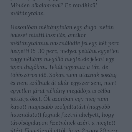
Minden alkalommal? Ez rendkívül
méltánytalan.
Hasonlóan méltánytalan egy dugó, netán
baleset miatti lassulás, amikor
méltánytalanul használódik fel egy két perc
helyetti 15-30 perc, melyet például egyetlen
vagy néhány megálló megtétele jelent egy
ilyen dugóban. Tehát ugyanaz a táv, de
többszörös idő. Sokan nem utaznak sokáig
és nem szállnak át akár egyszer sem, mert
egyetlen járat néhány megállója is célba
juttatja őket. Ők azonban egy meg nem
kapott magasabb szolgáltatást (nagyobb
használatot) fognak fizetni ahelyett, hogy
távolságalapon fizetnének azért a megtett
útért függetlenül attól, hogy 2 vagy 20 perc