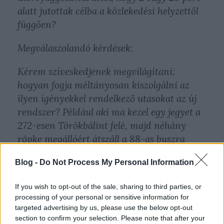
alatt jutottak célba a közlekedési helyzettől
függően?
Megválaszolandó kérdések:
Kérem szíveskedjenek megvilágítani:
hogyan fogja méltányosan kiszolgálni az
ilyen igényekkel rendelkező utasokat az új
rendszer? Például aki ma kezel egy jegyet a
272-esen Törökbálint felé, majd néhány
röpke megállóért átszáll a 88-as buszra
vagy 172E buszra, és emiatt is kezel egy
Blog -
Do Not Process My Personal Information
jegyet, még ha az környéki is, és a két
szolgáltatási igénybevétel bizony nem áll
If you wish to opt-out of the sale, sharing to third parties, or
arányban.
processing of your personal or sensitive information for
targeted advertising by us, please use the below opt-out
Megoldást jelentene-e (ha szükséges) például
section to confirm your selection. Please note that after your