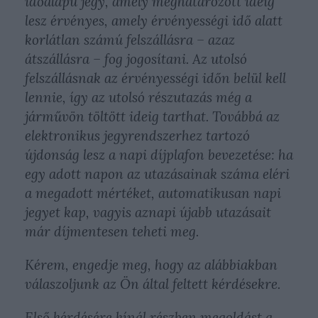
időalapú jegy, amely meghatározott ideig
lesz érvényes, amely érvényességi idő alatt
korlátlan számú felszállásra – azaz
átszállásra – fog jogosítani. Az utolsó
felszállásnak az érvényességi időn belül kell
lennie, így az utolsó részutazás még a
járművön töltött ideig tarthat. Továbbá az
elektronikus jegyrendszerhez tartozó
újdonság lesz a napi díjplafon bevezetése: ha
egy adott napon az utazásainak száma eléri
a megadott mértéket, automatikusan napi
jegyet kap, vagyis aznapi újabb utazásait
már díjmentesen teheti meg.
Kérem, engedje meg, hogy az alábbiakban
válaszoljunk az Ön által feltett kérdésekre.
Első kérdésére kínál részben megoldást a