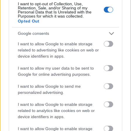
I want to opt-out of Collection, Use,
Retention, Sale, and/or Sharing of my
A BKK válasza:
Personal Data that Is Unrelated with the
Purposes for which it was collected.
Opted Out
Google consents
Társaságunkhoz 2013. augusztus 5. napján
I want to allow Google to enable storage
érkezett elektronikus levelével kapcsolatban
related to advertising like cookies on web or
köszönjük megtisztelő észrevételét,
device identifiers in apps.
Társaságunk számára kiemelten fontos,
I want to allow my user data to be sent to
hogy utasaink véleményét megismerjük és
Google for online advertising purposes.
figyelembe vegyük. Külön örülünk annak,
hogy Ön is üdvözli az új jegyrendszer
I want to allow Google to send me
bevezetését, amely reményeink szerint sok
personalized advertising.
kedvező változást fog hozni az
I want to allow Google to enable storage
utazóközönség számára.
related to analytics like cookies on web or
device identifiers in apps.
A BKK Budapesti Közlekedési Központ Zrt.
I want to allow Google to enable storage
egyik jelentős projektje a budapesti