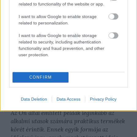
related to functionality of the website or app.
elektronikus jegyrendszer kialakítása,
melynek előkészítő munkái jelenleg
I want to allow Google to enable storage
related to personalization.
zajlanak. Az elektronikus jegyrendszernek
köszönhetően érintés nélküli, modern
I want to allow Google to enable storage
technológiára alapuló jegy- és
related to security, including authentication
bérletrendszer kerül bevezetésre, személyre
functionality and fraud prevention, and other
user protection.
szóló közlekedési kártyával vehető majd
igénybe a tömegközlekedés, továbbá a jegy-
és bérletértékesítési rendszer kiegészül az
CONFIRM
internetes és okostelefonos vásárlási
lehetőséggel, valamint a megújult
jegykiadóautomata-hálózattal.
Data Deletion
Data Access
Privacy Policy
Az Ön által említett példák leginkább az
alkalmi utasok számára praktikus termékek
körét érintik. Ennek egyik formája az