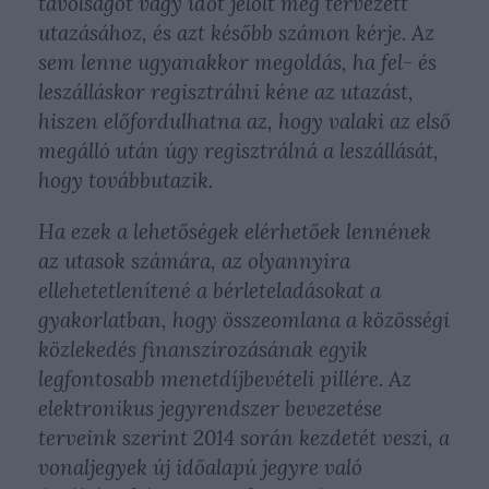
távolságot vagy időt jelölt meg tervezett
utazásához, és azt később számon kérje. Az
sem lenne ugyanakkor megoldás, ha fel- és
leszálláskor regisztrálni kéne az utazást,
hiszen előfordulhatna az, hogy valaki az első
megálló után úgy regisztrálná a leszállását,
hogy továbbutazik.
Ha ezek a lehetőségek elérhetőek lennének
az utasok számára, az olyannyira
ellehetetlenítené a bérleteladásokat a
gyakorlatban, hogy összeomlana a közösségi
közlekedés finanszírozásának egyik
legfontosabb menetdíjbevételi pillére. Az
elektronikus jegyrendszer bevezetése
terveink szerint 2014 során kezdetét veszi, a
vonaljegyek új időalapú jegyre való