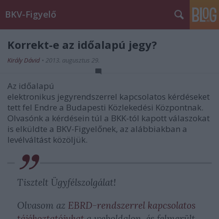
BKV-Figyelő
Korrekt-e az időalapú jegy?
Király Dávid
•
2013. augusztus 29.
Az időalapú
elektronikus jegyrendszerrel kapcsolatos kérdéseket
tett fel Endre a Budapesti Közlekedési Központnak.
Olvasónk a kérdésein túl a BKK-tól kapott válaszokat
is elküldte a BKV-Figyelőnek, az alábbiakban a
levélváltást közöljük.
Tisztelt Ügyfélszolgálat!
Olvasom az
EBRD-rendszerrel kapcsolatos
tájékoztatójukat
a weboldalon, és felmerült