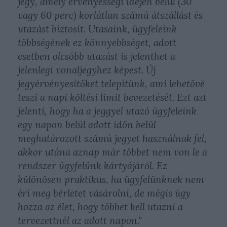
jegy, amely érvényességi idején belül (30
vagy 60 perc) korlátlan számú átszállást és
utazást biztosít. Utasaink, ügyfeleink
többségének ez könnyebbséget, adott
esetben olcsóbb utazást is jelenthet a
jelenlegi vonaljegyhez képest. Új
jegyérvényesítőket telepítünk, ami lehetővé
teszi a napi költési limit bevezetését. Ezt azt
jelenti, hogy ha a jeggyel utazó ügyfeleink
egy napon belül adott időn belül
meghatározott számú jegyet használnak fel,
akkor utána aznap már többet nem von le a
rendszer ügyfelünk kártyájáról. Ez
különösen praktikus, ha ügyfelünknek nem
éri meg bérletet vásárolni, de mégis úgy
hozza az élet, hogy többet kell utazni a
tervezettnél az adott napon."