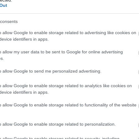
Out
BKV-fi
lent a gyakorlatban? Elsőajtós járatokon
nosságban kétféle autóbuszvezető típust
RSS 2.
meg. Az első lazán kezeli az egyajtózást,
consents
bejegy
ogy a felszállók felmutassák a bérletet,
o allow Google to enable storage related to advertising like cookies on
gyüket. Az okmányok érvényességét
evice identifiers in apps.
lenőrzik tüzetesen, kerülik a
. Az erejüket a biztonságos vezetésre
o allow my user data to be sent to Google for online advertising
 (nagyon helyesen). Náluk viszont sokan
s.
n vagy egészben, tehát az egész
elmét veszti.
to allow Google to send me personalized advertising.
 ezzel szemben véresen komolyan veszi a
o allow Google to enable storage related to analytics like cookies on
dők lelkesedése), ha kell, szócsatába is
evice identifiers in apps.
renitensekkel. Ők szerencsére sokkal
nnak (úgy 10-ből 1 talán). Utasként
o allow Google to enable storage related to functionality of the website
 hogy míg az első kategóriába tartozó
tők nyugodtan és utasbarát módon
g a második típus idegesebben és
o allow Google to enable storage related to personalization.
zi ugyanezt (intenzíven gyorsítanak,
fékeznek és sokszor rángatják a
o allow Google to enable storage related to security, including