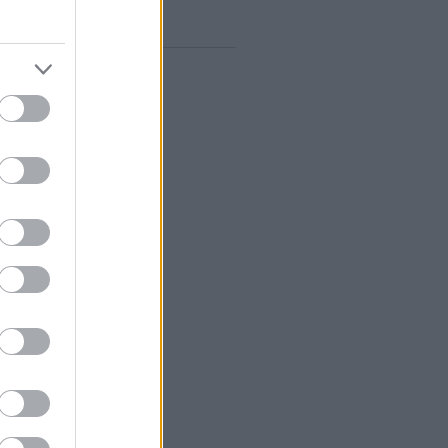
gyelő RSS
0
zések
,
kommentek