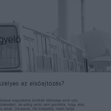
szélyes az elsőajtózás?
állással kapcsolatos kritikák többsége arról szól,
özlekedést, de eddig senki sem gondolta, hogy akár
s lehet. Olvasónk, Pál kifejtette, miért tartja