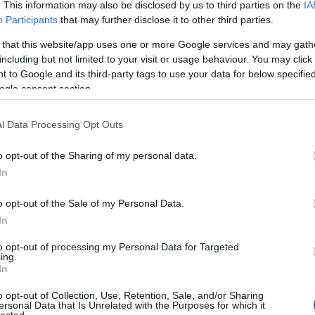
. This information may also be disclosed by us to third parties on the
IA
indezt mesterséges fénynél (vagy inkább
Participants
that may further disclose it to other third parties.
Archí
, azaz folyamatosan váltogatniuk kell a
li nézési távolság, valamint a sötét-
 that this website/app uses one or more Google services and may gath
2015 áp
ot között. Eközben a látószervüknek nem
including but not limited to your visit or usage behaviour. You may click 
 pihenőidő, hiszen még a
 to Google and its third-party tags to use your data for below specifi
2015 m
ogle consent section.
n is elsőajtózniuk kell. Ez olyan
2015 f
 jelent a szemnek, ami mellett már nem,
2015 j
ágosan vezetni. Megkérdeztem egy
l Data Processing Opt Outs
2014 
ősömet, aki szintén alátámasztotta az
leírtakat.
2014 
o opt-out of the Sharing of my personal data.
2014 o
In
an az elsőajtózást automatikus
2014 s
 és/vagy elektronikus jegyrendszerrel
o opt-out of the Sale of my Personal Data.
2014 a
nagyvárosokban. Például a jegykezelő
In
meri, ha a behelyezett jegy már használt
2014 jú
 el. Míg itt a sofőröktől várják el, hogy
to opt-out of processing my Personal Data for Targeted
2014 j
 halvány pecsétet, ami teljesen abszurd.
ing.
2014 m
In
t nem vezető, a metróbejáratnál álló
Tovább
ök sem tudják a feladatot maradéktalanul
o opt-out of Collection, Use, Retention, Sale, and/or Sharing
ersonal Data that Is Unrelated with the Purposes for which it
lected.