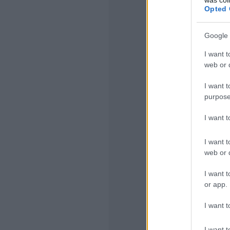
Opted 
Mindez mit je
utazva általá
különböztetek 
Google 
beéri azzal, h
I want t
kezeljék a je
web or d
viszont nem el
konfliktusokat
I want t
tartalékolják
purpose
lógnak részbe
egyajtózás ért
I want 
A másik típus
I want t
feladatát (kez
web or d
bonyolódik a 
kevesebben va
I want t
megfigyeltem,
or app.
autóbuszveze
vezetnek, addi
I want t
darabosan tes
erőteljeseket 
I want t