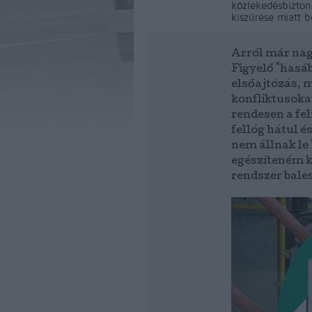
közlekedésbizton
kiszűrése miatt b
Arról már nag
Figyelő "hasáb
elsőajtózás, m
konfliktusoka
rendesen a fe
fellóg hátul é
nem állnak le 
egészíteném k
rendszer bales