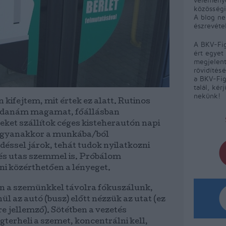
közösségi
A blog ne
észrevéte
A BKV-Fig
ért egyet 
megjelent
rövidítés
a BKV-Fig
talál, kér
nekünk!
 kifejtem, mit értek ez alatt. Rutinos
danám magamat, főállásban
eket szállítok céges kisteherautón napi
 ugyanakkor a munkába/ból
éssel járok, tehát tudok nyilatkozni
és utas szemmel is. Próbálom
 közérthetően a lényeget.
n a szemünkkel távolra fókuszálunk,
l az autó (busz) előtt nézzük az utat (ez
e jellemző). Sötétben a vezetés
terheli a szemet, koncentrálni kell,