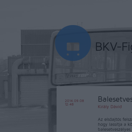
Balesetve
2014.09.08
12:48
Király Dávid
Az elsőajtós felsz
hogy lassítja a k
balesetveszélyes i