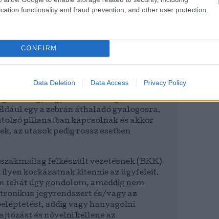
lhetően ebben a felgyülemlett feszültség
cation functionality and fraud prevention, and other user protection.
Náluk még egy fiatal utasnak sem árt
apaszkodni, az idősebbeknek még
.
CONFIRM
obbik gond - és itt mondom azt, hogy az
elen formájában balesetveszélyes -, hogy
egóriába tartozó sofőrök az egyajtózás
Data Deletion
Data Access
Privacy Policy
gterhelés miatt gyakran bebambulnak,
agálnak egy-egy váratlan forgalmi
éldául egy a zebrán áthaladó gyalogosra.
utolsó pillanatban kapcsolnak és akkor
ek, az utasok pedig rossz esetben
s szakmailag felkészült vezetésnek (BKK)
ilyen kockázatnak kitennie az ügyfeleit.
n tehát úgy gondolom, ameddig nem
ktronikus jegyrendszert és/vagy az
eléptetést, addig vagy hanyagolni
ajtózást és növelni kellene az