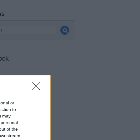
és
ook
sonal or
ection to
ou may
 personal
out of the
 downstream