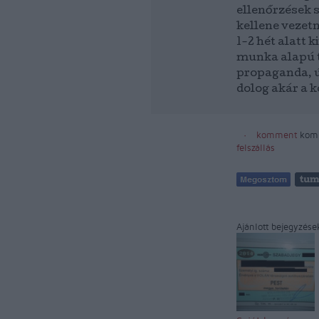
ellenőrzések 
kellene vezet
1-2 hét alatt
munka alapú t
propaganda, ú
dolog akár a
komment
kom
felszállás
Ajánlott bejegyzése