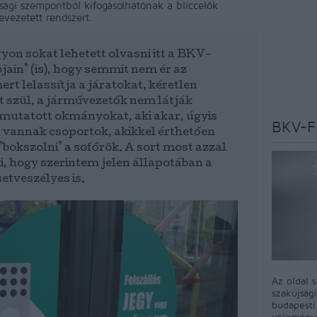
sági szempontból kifogásolhatónak a bliccelők
evezetett rendszert.
yon sokat lehetett olvasni itt a BKV-
jain" (is), hogy semmit nem ér az
ert lelassítja a járatokat, kéretlen
t szül, a járművezetők nem látják
lmutatott okmányokat, aki akar, úgyis
BKV-F
s vannak csoportok, akikkel érthetően
"bokszolni" a sofőrök. A sort most azzal
i, hogy szerintem jelen állapotában a
etveszélyes is.
Az oldal 
szakújság
budapest
véleményé