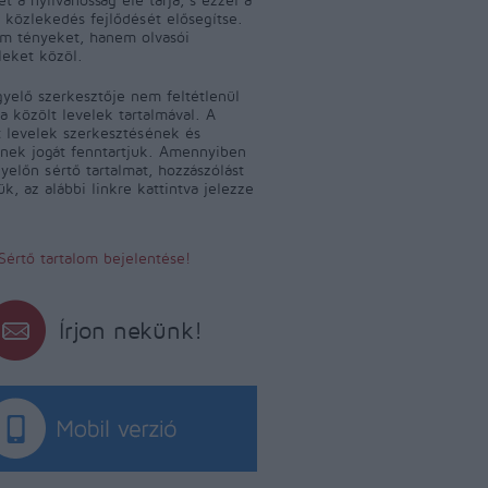
 közlekedés fejlődését elősegítse.
m tényeket, hanem olvasói
leket közöl.
yelő szerkesztője nem feltétlenül
a közölt levelek tartalmával. A
 levelek szerkesztésének és
ének jogát fenntartjuk. Amennyiben
yelőn sértő tartalmat, hozzászólást
jük, az alábbi linkre kattintva jelezze
Sértő tartalom bejelentése!
Írjon nekünk!