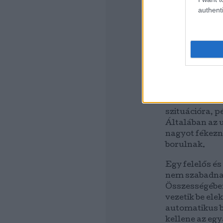
kormányt). Vé
authenti
is benne van. 
erőteljesen k
rosszabb lehet
De ami a nagy
elsőajtózás j
a második kat
jelentette me
azaz későn re
szituációra, p
Általában az 
nagyot fékezn
borulnak.
Egy felelős é
nem szabadna 
Összességébe
vezetik be ele
automatikus b
kellene az egy