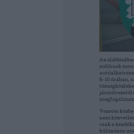
Az alábbiakban
sofőrnek mon
autóalkatrész
8-10 órában,
tömegközleked
járművezetői 
megfogalmazni
Vezetés közbe
nem közvetlenü
csak a kezdőkr
különösen meg