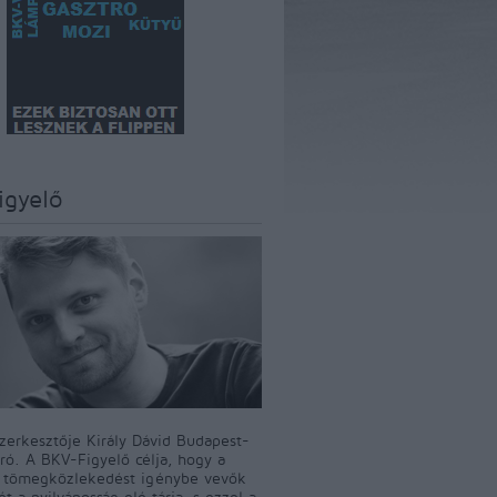
igyelő
szerkesztője Király Dávid Budapest-
író. A BKV-Figyelő célja, hogy a
i tömegközlekedést igénybe vevők
t a nyilvánosság elé tárja, s ezzel a