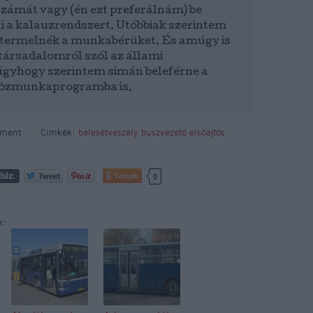
számát vagy (én ezt preferálnám) be
ni a kalauzrendszert. Utóbbiak szerintem
 kitermelnék a munkabérüket. És amúgy is
ársadalomról szól az állami
gyhogy szerintem simán beleférne a
 közmunkaprogramba is.
ment
Címkék:
balesetveszély
buszvezető
elsőajtós
Tetszik
0
k: