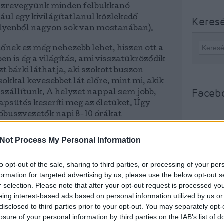
észrevegyünk minden felbukkanó
ául egy kivilágítatlanul közlekedő
Keres
ilyenből nagyon sok van mostanában).
őnek ez még nehezebb lehet, hiszen ott a
en is ég a világítás, ami visszatükröződik
zt bárki láthatja, aki szokott buszon
 sokkal kevesebbet lát előre, mint mi, akik
Faceb
szállítunk. A helyzet nappal sem jobb,
apsütés keseríti meg az életüket. Úgy
óbuszvezetők napi 8-10 órákat
alatt azért rendesen elfáradhat a szemük
sak" vezetniük kell.
Not Process My Personal Information
 bevezetésével a fentiek mellett egy
to opt-out of the sale, sharing to third parties, or processing of your per
ellegű és rendkívül megterhelő feladatot
formation for targeted advertising by us, please use the below opt-out s
óbuszvezetők szeme. Hiszen az utazási
r selection. Please note that after your opt-out request is processed y
llenőrzésekor egészen közelre kell
eing interest-based ads based on personal information utilized by us or
ekintetüket, ha el akarják olvasni a
disclosed to third parties prior to your opt-out. You may separately opt-
okmányokat.
losure of your personal information by third parties on the IAB’s list of