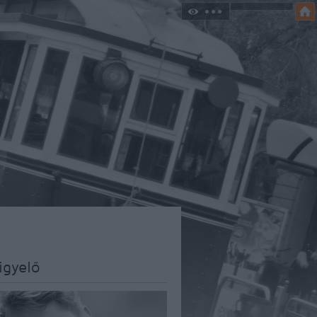
igyelő