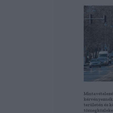
Mintavételezés
kérvényeznék a
területén és k
tömegközleked