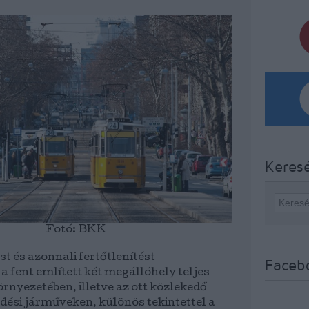
Keres
Fotó: BKK
t és azonnali fertőtlenítést
Faceb
 fent említett két megállóhely teljes
örnyezetében, illetve az ott közlekedő
ési járműveken, különös tekintettel a