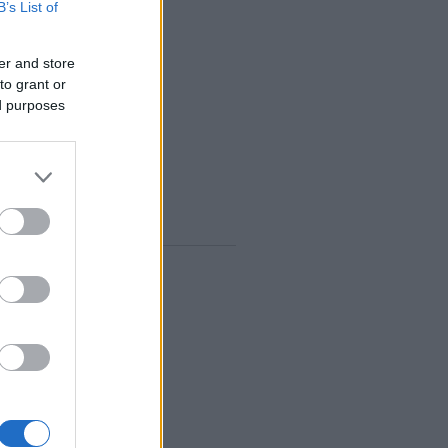
B’s List of
zeptember
(
12
)
ugusztus
(
12
)
er and store
lius
(
14
)
to grant or
únius
(
13
)
ed purposes
ájus
(
12
)
...
gyelő RSS
0
zések
,
kommentek