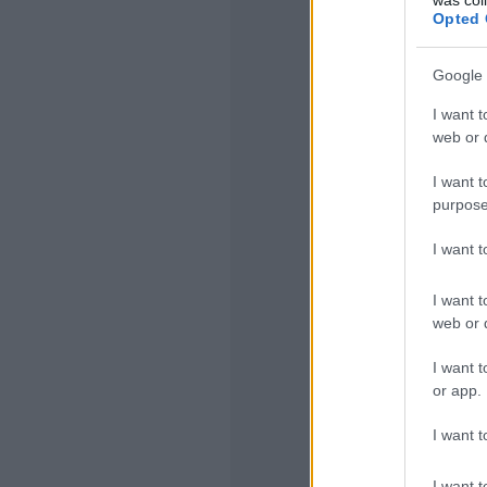
takaríttatják 
Opted 
azonban már k
alkalommal tö
Google 
megrendelésr
eltávolításár
I want t
lehetőségük.
web or d
A 2-es és 24-
I want t
hat alkalomma
purpose
péntek, vasárn
külső vállalko
I want 
problémával 
Zrt.-hez, term
I want t
elvégeztetik a
web or d
Kérésével öss
I want t
vegyszeres fe
or app.
A Szolgáltató
napi gyakorisá
I want t
kocsiszínben 
technológia -
I want t