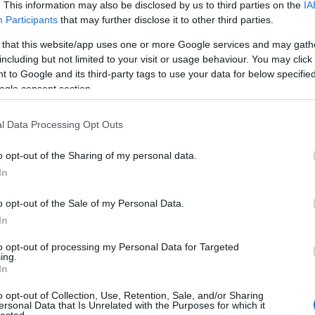
. This information may also be disclosed by us to third parties on the
IA
lyes!
2014 s
Participants
that may further disclose it to other third parties.
2014 a
tett megállóhelyek (Közvágóhíd H,
 that this website/app uses one or more Google services and may gath
2014 jú
oroksári út
) és az ott közlekedő
including but not limited to your visit or usage behaviour. You may click 
2014 j
ési járművek mintavételezés alapján
 to Google and its third-party tags to use your data for below specifi
ogle consent section.
latát, fertőtlenítését.
2014 m
Tovább
l Data Processing Opt Outs
kes BKV olvasónk levelére - a BKK-n keresztül - az
ást adta:
BKV-fi
o opt-out of the Sharing of my personal data.
In
Ferencvárosi Közterület-felügyelet
RSS 2.
említettük, a levél sok postaládát
bejegy
o opt-out of the Sale of my Personal Data.
eljutott a BKV-hoz - a szerk.) 2014.
In
-én küldött levelének takarításra
ére, illetékességből a BKV Zrt. az alábbi
to opt-out of processing my Personal Data for Targeted
ing.
adta.
In
os Haller utcai megállóhelyét heti
o opt-out of Collection, Use, Retention, Sale, and/or Sharing
mal (hétfő, szerda, péntek)
ersonal Data that Is Unrelated with the Purposes for which it
lected.