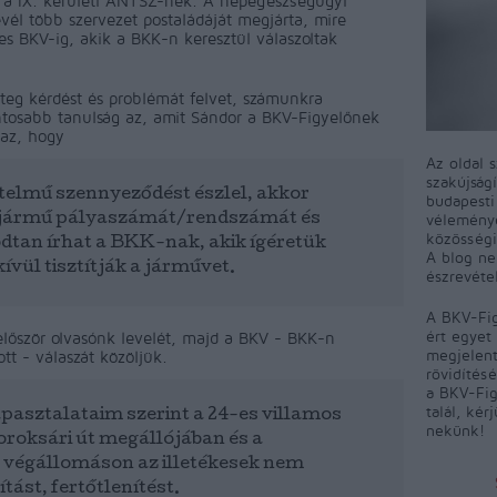
 a IX. kerületi ÁNTSZ-nek. A népegészségügyi
levél több szervezet postaládáját megjárta, mire
ékes BKV-ig, akik a BKK-n keresztül válaszoltak
eteg kérdést és problémát felvet, számunkra
tosabb tanulság az, amit Sándor a BKV-Figyelőnek
l az, hogy
Az oldal 
szakújság
rtelmű szennyeződést észlel, akkor
budapest
véleményé
a jármű pályaszámát/rendszámát és
közösségi
dtan írhat a BKK-nak, akik ígéretük
A blog ne
kívül tisztítják a járművet.
észrevéte
A BKV-Fig
ért egyet 
lőször olvasónk levelét, majd a BKV - BKK-n
megjelent
ott - válaszát közöljük.
rövidítés
a BKV-Fig
talál, kér
pasztalataim szerint a 24-es villamos
nekünk!
oroksári út megállójában és a
végállomáson az illetékesek nem
tást, fertőtlenítést.