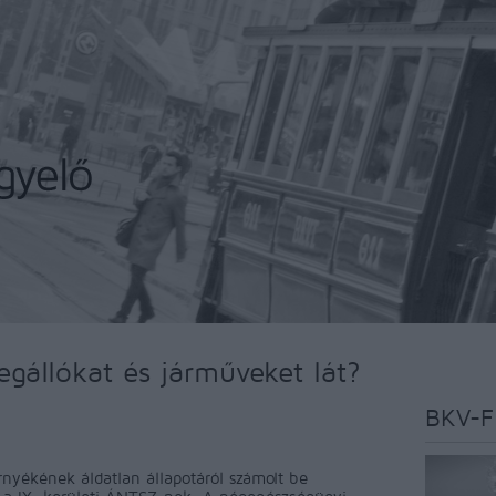
gállókat és járműveket lát?
BKV-F
nyékének áldatlan állapotáról számolt be