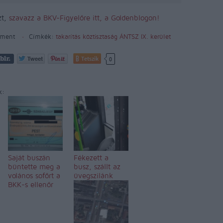
zt,
szavazz a BKV-Figyelőre itt, a Goldenblogon!
ment
Címkék:
takarítás
köztisztaság
ÁNTSZ
IX. kerület
Tetszik
0
k:
Saját buszán
Fékezett a
büntette meg a
busz, szállt az
volános sofőrt a
üvegszilánk
BKK-s ellenőr