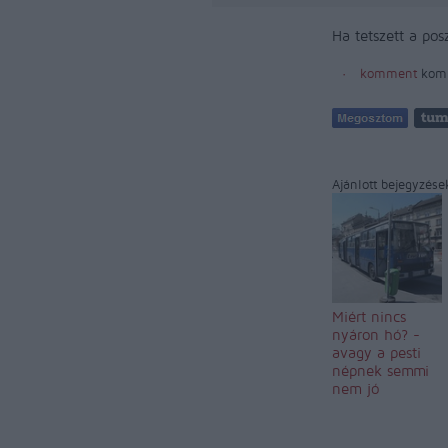
Ha tetszett a pos
komment
kom
Ajánlott bejegyzése
Miért nincs
nyáron hó? -
avagy a pesti
népnek semmi
nem jó