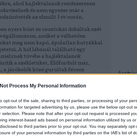
ékre, ahol hajléktalanok rendszeresen
odavizelnek és nem egyszer már a
 odaürítették az elmúlt 3 év során.
ben nyers húst és csontokat dobáltak szét
végállomáson, amiket a vélhetően
sokat meg nem kapó, ápolatlan kutyákkal
tetni. A híd lábánál található egy
 amelynek tövébe a hajléktalanok
rítik a székletüket. Előfordult már,
, a járókelők közé gurultak fécesz
Archí
ztustalan volt.
Not Process My Personal Information
2015 áp
/Soroksári út megállóban ugyanez a
2015 m
léktalanok a két megálló közötti
to opt-out of the sale, sharing to third parties, or processing of your per
2015 f
a 24-es villamost veszik igénybe, amelyen
formation for targeted advertising by us, please use the below opt-out s
tlen fertőzésveszély fenyeget.
2015 j
r selection. Please note that after your opt-out request is processed y
zerint mindkét megálló, azoknak
2014 
eing interest-based ads based on personal information utilized by us or
 az ott közlekedő tömegközlekedési
disclosed to third parties prior to your opt-out. You may separately opt-
2014 
lmatlanok a rendeltetésszerű
losure of your personal information by third parties on the IAB’s list of
2014 o
higiéniai okok miatt. Büdös, koszos és