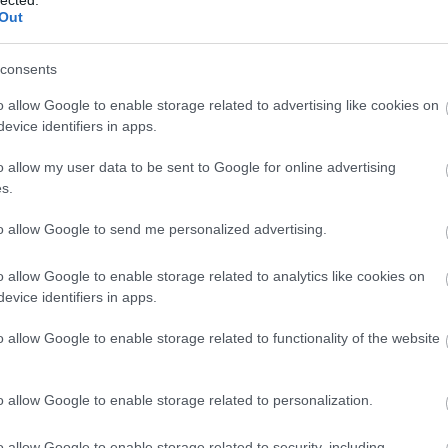
(száraz takarítás) külső vállalkozóval,
Out
ezd rendszeressé válni a heti egy
rténő fertőtlenítő mosás külön
consents
e. A megállót beszennyező személyek
a hatósági jogkör hiányában nincs
o allow Google to enable storage related to advertising like cookies on
evice identifiers in apps.
es villamos Közvágóhíd végállomását heti
o allow my user data to be sent to Google for online advertising
l (hétfő, kedd, szerda, csütörtök,
s.
ap) takaríttatják (száraz takarítás)
zóval. Eddig a végállomásról takarítási
to allow Google to send me personalized advertising.
kapcsolatos panasz nem érkezett a BKV
észetesen, ha szükséges, itt is
o allow Google to enable storage related to analytics like cookies on
 fertőtlenítő mosást, takarítást.
evice identifiers in apps.
zhangban a járműveik vizsgálata,
o allow Google to enable storage related to functionality of the website
rtőtlenítése folyamatosan megtörténik.
 a villamosokat külső fél megbízásával,
ggal takaríttatja, amire csak
o allow Google to enable storage related to personalization.
van lehetőségük. A vonatkozó takarítási
 melynek betartását rendszeresen
o allow Google to enable storage related to security, including