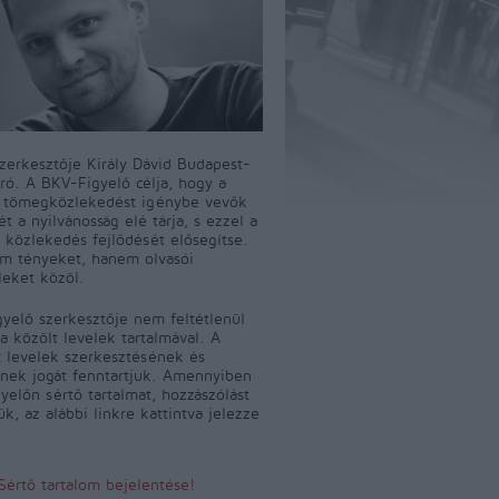
szerkesztője Király Dávid Budapest-
író. A BKV-Figyelő célja, hogy a
i tömegközlekedést igénybe vevők
t a nyilvánosság elé tárja, s ezzel a
 közlekedés fejlődését elősegítse.
m tényeket, hanem olvasói
leket közöl.
yelő szerkesztője nem feltétlenül
a közölt levelek tartalmával. A
 levelek szerkesztésének és
ének jogát fenntartjuk. Amennyiben
yelőn sértő tartalmat, hozzászólást
jük, az alábbi linkre kattintva jelezze
Sértő tartalom bejelentése!