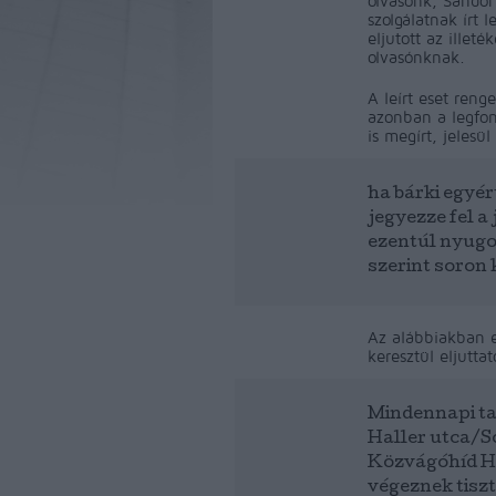
olvasónk, Sándor
szolgálatnak írt 
eljutott az illet
olvasónknak.
A leírt eset reng
azonban a legfon
is megírt, jelesü
ha bárki egyé
jegyezze fel 
ezentúl nyugo
szerint soron 
Az alábbiakban e
keresztül eljuttat
Mindennapi ta
Haller utca/S
Közvágóhíd H 
végeznek tisztí