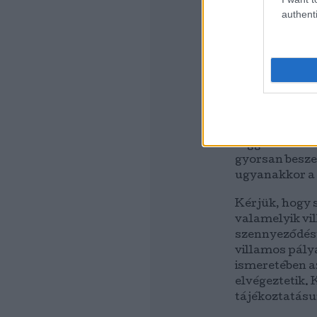
ellenőrzik - a
authenti
seprést, indok
takarítást is 
A járművek ci
takarítását (h
naponként vég
Szolgáltatótó
biztosított. U
reggel tisztá
gyorsan besze
ugyanakkor a 
Kérjük, hogy 
valamelyik vi
szennyeződést 
villamos pály
ismeretében a
elvégeztetik.
tájékoztatásu