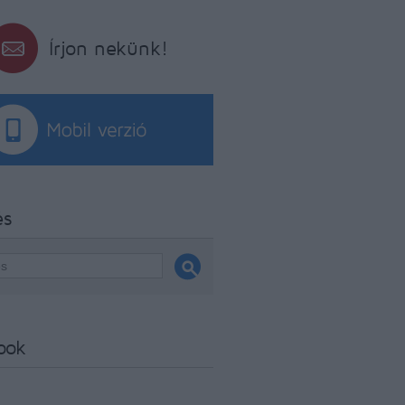
Írjon nekünk!
és
ook