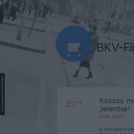
Koszos me
2014.11.12
15:42
Jelentse!
Király Dávid
A Közvágóhíd kör