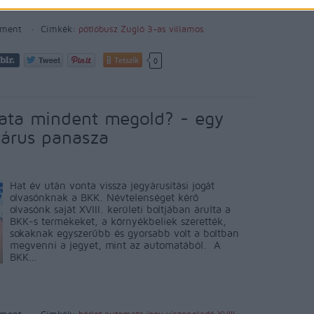
ment
Címkék:
pótlóbusz
Zugló
3-as villamos
Tetszik
0
ata mindent megold? - egy
etárus panasza
Hat év után vonta vissza jegyárusítási jogát
olvasónknak a BKK. Névtelenséget kérő
olvasónk saját XVIII. kerületi boltjában árulta a
BKK-s termékeket, a környékbeliek szerették,
sokaknak egyszerűbb és gyorsabb volt a boltban
megvenni a jegyet, mint az automatából. A
BKK…