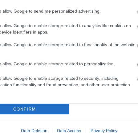
meg,…
BKV-fi
to allow Google to send me personalized advertising.
RSS 2.
ment
Címkék:
ellenőr
MÁK-kártya
o allow Google to enable storage related to analytics like cookies on
bejegy
evice identifiers in apps.
Tetszik
0
o allow Google to enable storage related to functionality of the website
villamospótlás a 3-as
o allow Google to enable storage related to personalization.
o allow Google to enable storage related to security, including
cation functionality and fraud prevention, and other user protection.
Csütörtökön reggel egy baleset miatt
pótlóbuszok szállították (volna) a 3-as villamos
utasait. Olvasónk beszámolója szerint azonban a
CONFIRM
pótlás korántsem volt kielégítő. Tömött
buszokról, megállóban rekedt vagy inkább a
gyaloglást választó utasokról számolt be
olvasónk,…
Data Deletion
Data Access
Privacy Policy