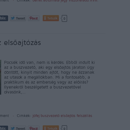
ment
Címkék:
bérlet
automata
jegy
viszoneladó
XVIII.
Tetszik
0
 elsőajtózás
Pocsék idő van, nem is kérdés. Ebből indult ki
az a buszvezető, aki egy elsőajtós járaton úgy
döntött, kinyit minden ajtót, hogy ne ázzanak
az utasok a megállókban. Mi a fontosabb, a
praktikum és az emberség vagy az előírás?
Ilyenekről beszélgetett a buszvezetővel
olvasónk,…
ment
Címkék:
jófej
buszvezető
elsőajtós felszállás
Tetszik
0