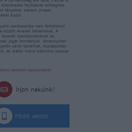
 közlekedés fejlődését elősegítse.
m tényeket, hanem olvasói
leket közöl.
yelő szerkesztője nem feltétlenül
a közölt levelek tartalmával. A
 levelek szerkesztésének és
ének jogát fenntartjuk. Amennyiben
yelőn sértő tartalmat, hozzászólást
jük, az alábbi linkre kattintva jelezze
Sértő tartalom bejelentése!
Írjon nekünk!