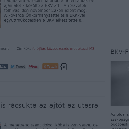
felújítására az előírt határidőre heten adtak be
ajánlatot - közölte a BKV Zrt. A részvételi
felhívás idén november 22-én jelent meg.
A Fővárosi Önkormányzattal és a BKK-val
együttműködésben a BKV elkészítette a…
ment
Címkék:
felújítás
közbeszerzés
metrókocsi
M3-
BKV-F
Tetszik
0
is rácsukta az ajtót az utasra
Az oldal 
szakújság
budapest
A menetrend szent dolog, kőbe is van vésve, de
véleményé