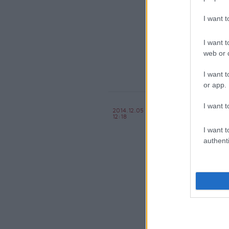
I want 
komment
kom
I want t
web or d
I want t
or app.
Kaotikus 
I want t
2014.12.05
12:18
vonalon
I want t
Király Dávid
authenti