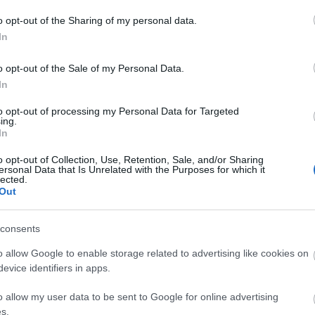
kislányommal az M4-es metrón. Kelenföldön
szálltunk fel és a Nyugati tér volt a
o opt-out of the Sharing of my personal data.
Archí
célállomásunk. Természetesen…
In
2015 áp
o opt-out of the Sale of my Personal Data.
2015 m
In
ment
Címkék:
ellenőr
átszállás
M4-es metró
2015 f
to opt-out of processing my Personal Data for Targeted
2015 j
Tetszik
0
ing.
In
2014 
2014 
o opt-out of Collection, Use, Retention, Sale, and/or Sharing
ersonal Data that Is Unrelated with the Purposes for which it
a-e az ellenőr a MÁK-
2014 o
lected.
2014 s
Out
2014 a
consents
2014 jú
Ingyenes utazásra jogosító, a Magyar
2014 j
o allow Google to enable storage related to advertising like cookies on
Államkincstár által kibocsátott igazolvánnyal
2014 m
metrózott a napokban Tímea és fia. Az érvényes
evice identifiers in apps.
igazolvány mellett a tokban volt a korábbi, már
Tovább
lejárt kártya is, amelyet az ellenőr bevont.
o allow my user data to be sent to Google for online advertising
Tímea szerint az ellenőr ezt nem tehette volna
s.