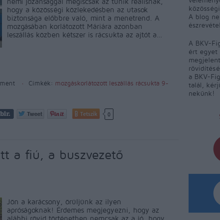
némi józansággal mégiscsak az tűnik reálisnak,
közösségi
hogy a közösségi közlekedésben az utasok
A blog ne
biztonsága előbbre való, mint a menetrend. A
észrevéte
mozgásában korlátozott Máriára azonban
leszállás közben kétszer is rácsukta az ajtót a…
A BKV-Fig
ért egyet 
megjelent
rövidítés
a BKV-Fig
ment
Címkék:
mozgáskorlátozott
leszállás
rácsukta
9-
talál, kér
nekünk!
Tetszik
0
tt a fiú, a buszvezető
Jön a karácsony, örüljünk az ilyen
apróságoknak! Érdemes megjegyezni, hogy az
alábbi rövid történetben nemcsak az a jó, hogy