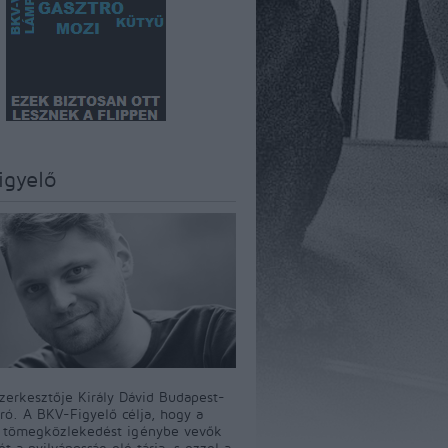
igyelő
szerkesztője Király Dávid Budapest-
író. A BKV-Figyelő célja, hogy a
i tömegközlekedést igénybe vevők
t a nyilvánosság elé tárja, s ezzel a