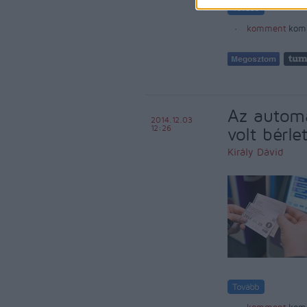
komment
kom
Az autom
2014.12.03
12:26
volt bérl
Király Dávid