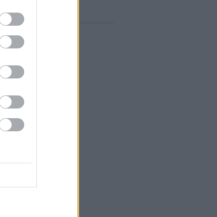
gyelő RSS
0
zések
,
kommentek