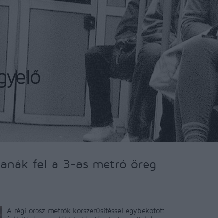
tanák fel a 3-as metró öreg
A régi orosz metrók korszerűsítéssel egybekötött