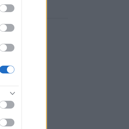
vum
rilis
(
1
)
árcius
(
1
)
ebruár
(
10
)
anuár
(
9
)
december
(
8
)
november
(
10
)
któber
(
10
)
zeptember
(
12
)
ugusztus
(
12
)
lius
(
14
)
únius
(
13
)
ájus
(
12
)
...