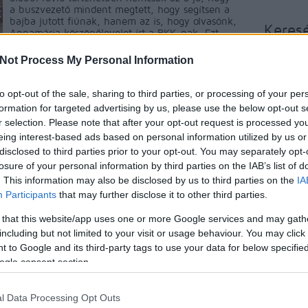
a buszvezető mindent megtett, hogy segítsen a
bajba jutott fiúnak, hanem az is, hogy olvasónk,
Keres
Annamária köszönőlevelet írt a BKK-nak. Ezt
küldte el…
Not Process My Personal Information
to opt-out of the sale, sharing to third parties, or processing of your per
ment
Címkék:
segítség
buszvezető
105-ös busz
formation for targeted advertising by us, please use the below opt-out s
r selection. Please note that after your opt-out request is processed y
Faceb
eing interest-based ads based on personal information utilized by us or
Tetszik
0
disclosed to third parties prior to your opt-out. You may separately opt-
losure of your personal information by third parties on the IAB’s list of
. This information may also be disclosed by us to third parties on the
IA
Participants
that may further disclose it to other third parties.
ha ezért megb@szlak 16
 that this website/app uses one or more Google services and may gath
including but not limited to your visit or usage behaviour. You may click 
 to Google and its third-party tags to use your data for below specifi
ogle consent section.
Olvasónk az alábbi levelet juttatta el a BKK-
nak, a Tékozló Homárnak és a BKV-Figyelőnek.
Kommentárt nem igényel. 2014. december 11-
l Data Processing Opt Outs
én 13:05-kor utaztam a három éves