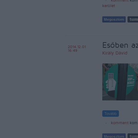
komment
kom
kerület
Esőben az
2014.12.01
16:49
Király Dávid
komment
kom