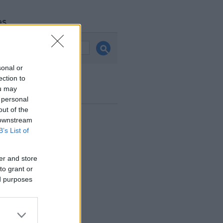
és
sonal or
ection to
ou may
ook
 personal
out of the
 downstream
B’s List of
er and store
to grant or
ed purposes