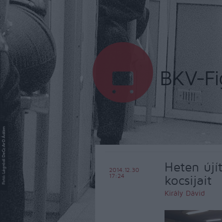
Heten újí
2014.12.30
17:24
kocsijait
Király Dávid