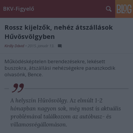
BKV-Figyelő
Rossz kijelzők, nehéz átszállások
Hűvösvölgyben
Király Dávid
•
2015. január 13.
Működésképtelen berendezésekre, lekésett
buszokra, átszállási nehézségekre panaszkodik
olvasónk, Bence.
A helyszín Hűvösvölgy. Az elmúlt 1-2
hónapban nagyon sok, még most is aktuális
problémával találkozom az autóbusz- és
villamosvégállomáson.