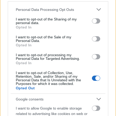
Olvasónk felvétele
Please note that this website/app uses one or more Google
Personal Data Processing Opt Outs
services and may gather and store information including but
Amikor a sofőr kiszáll, hogy átállítsa a
not limited to your visit or usage behaviour. You may click to
I want to opt-out of the Sharing of my
personal data.
váltót, akkor csak a legeslegelső ajtót nyitja
grant or deny consent to Google and its third-party tags to
Opted In
use your data for below specified purposes in below Google
ki. Akik ott állnak, azok le tudnak szállni és
consent section.
I want to opt-out of the Sale of my
elérik a csatlakozást. Azonban akik a
Personal Data.
kocsiban ülnek, azok csak a busz fenekét
Opted In
láthatják, ahogy elmegy.
I want to opt-out of processing my
Personal Data for Targeted Advertising.
Opted In
2. Nem tudom, melyik villamos megy. A
villamosok mellett, kifelé, mindkét oldalon
I want to opt-out of Collection, Use,
Retention, Sale, and/or Sharing of my
van egy kijárati jelző, alatta pedig egy
Personal Data that Is Unrelated with the
Purposes for which it was collected.
mutató, amelynek feladata az lenne, hogy
Opted Out
mutassa: melyik oldalról indul a villamos.
Ez a berendezés nem működik, már vagy
Google consents
két hónapja. Hétköznap reggel nem is nagy
I want to allow Google to enable storage
baj, mert akkor 2-4 percenként jár a
related to advertising like cookies on web or