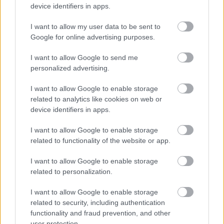
device identifiers in apps.
villamos. De hétvégén, mikor 10 percenként
indul a 61-es, akkor már nem mindegy,
I want to allow my user data to be sent to
hogy az ember melyik villamosra száll fel.
Google for online advertising purposes.
I want to allow Google to send me
Múltkor egy kedves ismerősömmel
personalized advertising.
találkoztam volna a városban, időre
mentünk volna valahová. Felszálltam a
I want to allow Google to enable storage
villamosra, két perc múlva el is indult. A
related to analytics like cookies on web or
device identifiers in apps.
másik... Nagyon mérges lettem, időre
mentem volna. Ilyenkor egy módon tudja
I want to allow Google to enable storage
meg az ember, hogy melyik villamos indul:
related to functionality of the website or app.
ha 8 perccel indulás előtt leér a
I want to allow Google to enable storage
végállomásra, és megnézi, melyik vágány
related to personalization.
üres. De ha nekem a csatlakozásom 4
I want to allow Google to enable storage
perccel indulás előtt ér be, akkor random
related to security, including authentication
kell kiválasztani a villamosokat.
functionality and fraud prevention, and other
user protection.