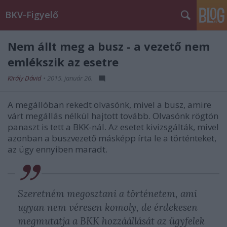
BKV-Figyelő
Nem állt meg a busz - a vezető nem
emlékszik az esetre
Király Dávid
•
2015. január 26.
A megállóban rekedt olvasónk, mivel a busz, amire
várt megállás nélkül hajtott tovább. Olvasónk rögtön
panaszt is tett a BKK-nál. Az esetet kivizsgálták, mivel
azonban a buszvezető másképp írta le a történteket,
az ügy ennyiben maradt.
Szeretném megosztani a történetem, ami
ugyan nem véresen komoly, de érdekesen
megmutatja a BKK hozzáállását az ügyfelek