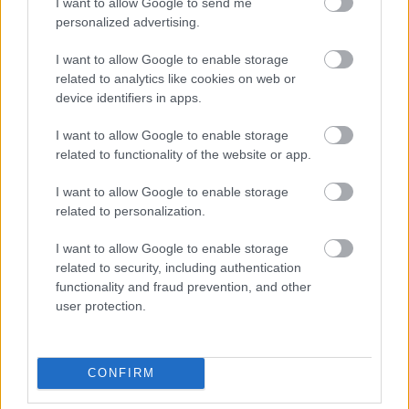
minden helyzetben elvárandó szolgáltatói
I want to allow Google to send me
personalized advertising.
magatartás és az utaskiszolgálás
fontosságára. Az érintett dolgozó
I want to allow Google to enable storage
munkavégzését a munkáltatói jogkört
related to analytics like cookies on web or
gyakorlója ellenőriztetni fogja, és
device identifiers in apps.
amennyiben bármilyen szabálytalanságot
I want to allow Google to enable storage
észlel, fegyelmi eljárást fog kezdeményezni.
related to functionality of the website or app.
Amennyiben panaszának elutasításával
I want to allow Google to enable storage
related to personalization.
nem ért egyet, és azt jelzi felénk, panaszát 5
napon belül a Nemzeti Közlekedési
I want to allow Google to enable storage
Hatósághoz továbbítjuk – kivéve, ha
related to security, including authentication
functionality and fraud prevention, and other
válaszlevelében egyértelműen ennek
user protection.
mellőzését kéri – az ügy elbírálása céljából.
A vizsgálat lefolytatását követően, annak
eredményéről közvetlenül a Nemzeti
CONFIRM
Közlekedési Hatóság fogja tájékoztatni.