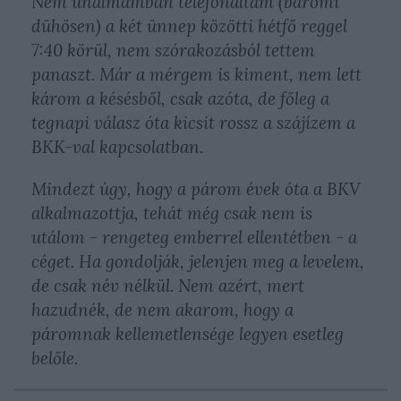
Nem unalmamban telefonáltam (baromi
dühösen) a két ünnep közötti hétfő reggel
7:40 körül, nem szórakozásból tettem
panaszt. Már a mérgem is kiment, nem lett
károm a késésből, csak azóta, de főleg a
tegnapi válasz óta kicsit rossz a szájízem a
BKK-val kapcsolatban.
Mindezt úgy, hogy a párom évek óta a BKV
alkalmazottja, tehát még csak nem is
utálom - rengeteg emberrel ellentétben - a
céget. Ha gondolják, jelenjen meg a levelem,
de csak név nélkül. Nem azért, mert
hazudnék, de nem akarom, hogy a
páromnak kellemetlensége legyen esetleg
belőle.