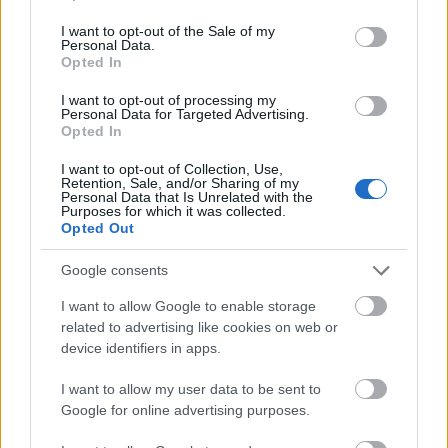
felvételének szabályait.
use your data for below specified purposes in below Google
consent section.
I want to opt-out of the Sale of my
Personal Data.
Az esetben érintett autóbuszvezetőt
Opted In
felettesei meghallgatták. Az autóbuszvezető
I want to opt-out of processing my
előadta, hogy a jelzett megállóhelyet a
Personal Data for Targeted Advertising.
szabályoknak megfelelően közelítette meg,
Opted In
nem emlékszik az esetre, de a Duna utcai
I want to opt-out of Collection, Use,
megállónál különös figyelemmel közlekedik,
Retention, Sale, and/or Sharing of my
Personal Data that Is Unrelated with the
mert az utasok ott több irányba is
Purposes for which it was collected.
Opted Out
mehetnek.
Google consents
Mivel a bejelentés tartalma és a járművezető
I want to allow Google to enable storage
álláspontja eltér egymástól, ezért a
related to advertising like cookies on web or
munkáltatónak nem állt módjában
device identifiers in apps.
szankciót alkalmazni. A járművezető
I want to allow my user data to be sent to
figyelmét a munkáltatói jogkört gyakorlója
Google for online advertising purposes.
nyomatékosan felhívta a mindenkor és