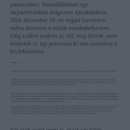
panaszához. Másodállásban egy
anyaotthonban dolgozom éjszakánként.
2014. december 29-én reggel szerettem
volna átmenni a másik munkahelyemre.
Elég szűkre szabott az idő, míg átérek, nem
késhetek el, így pontosan ki van számítva a
közlekedésem.
Ezt csak azért írom le, mert így talán