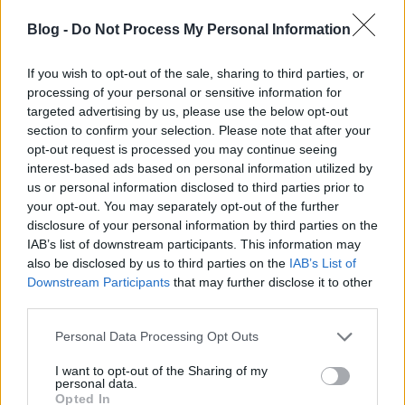
Nem szoktam "panaszkodni", de ekkor
Blog -
Do Not Process My Personal Information
felhívtam a BKK vonalát és elmondtam a
hölgynek a telefonban mi történt. A
If you wish to opt-out of the sale, sharing to third parties, or
processing of your personal or sensitive information for
stílusával volt némi gond, de nem
targeted advertising by us, please use the below opt-out
foglalkoztam vele, én is eléggé morcos
section to confirm your selection. Please note that after your
voltam. Felvette a panaszom, elmondta,
opt-out request is processed you may continue seeing
hogy kivizsgálják az ügyet, és majd
interest-based ads based on personal information utilized by
us or personal information disclosed to third parties prior to
emailban értesítenek. Ez a tegnapi napon
your opt-out. You may separately opt-out of the further
meg is történt. Bemásolom a levelet.
disclosure of your personal information by third parties on the
IAB’s list of downstream participants. This information may
Tisztelt .............! Hivatkozva Társaságunk
also be disclosed by us to third parties on the
IAB’s List of
Downstream Participants
that may further disclose it to other
ügyfélszolgálatán 2014. december 29-én tett
third parties.
bejelentésére, tájékoztatjuk, hogy panaszát
az ügyben illetékes BKV Zrt. kivizsgálta. A
Please note that this website/app uses one or more Google
Personal Data Processing Opt Outs
services and may gather and store information including but
BKV Zrt. szabályzata szigorúan előírja a
not limited to your visit or usage behaviour. You may click to
I want to opt-out of the Sharing of my
megállóhely megközelítését és az utasok
personal data.
grant or deny consent to Google and its third-party tags to
Opted In