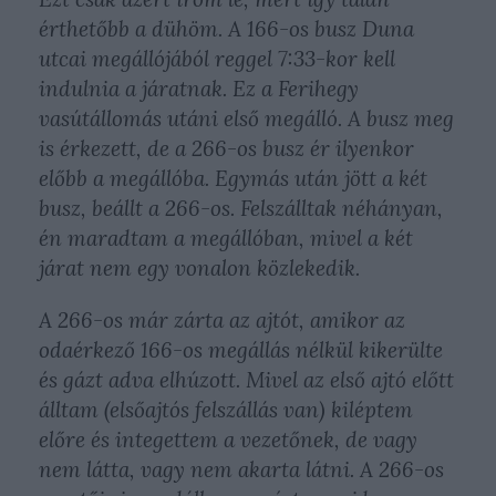
érthetőbb a dühöm. A 166-os busz Duna
utcai megállójából reggel 7:33-kor kell
indulnia a járatnak. Ez a Ferihegy
vasútállomás utáni első megálló. A busz meg
is érkezett, de a 266-os busz ér ilyenkor
előbb a megállóba. Egymás után jött a két
busz, beállt a 266-os. Felszálltak néhányan,
én maradtam a megállóban, mivel a két
járat nem egy vonalon közlekedik.
A 266-os már zárta az ajtót, amikor az
odaérkező 166-os megállás nélkül kikerülte
és gázt adva elhúzott. Mivel az első ajtó előtt
álltam (elsőajtós felszállás van) kiléptem
előre és integettem a vezetőnek, de vagy
nem látta, vagy nem akarta látni. A 266-os