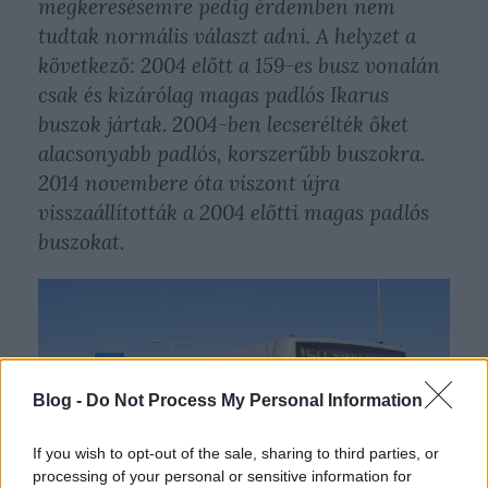
megkeresésemre pedig érdemben nem
tudtak normális választ adni. A helyzet a
következő: 2004 előtt a 159-es busz vonalán
csak és kizárólag magas padlós Ikarus
buszok jártak. 2004-ben lecserélték őket
alacsonyabb padlós, korszerűbb buszokra.
2014 novembere óta viszont újra
visszaállították a 2004 előtti magas padlós
buszokat.
Blog -
Do Not Process My Personal Information
If you wish to opt-out of the sale, sharing to third parties, or
processing of your personal or sensitive information for