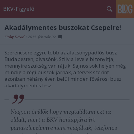
BKV-Figyelő
Akadálymentes buszokat Csepelre!
Király Dávid
•
2015. február 02.
Szerencsére egyre több az alacsonypadlós busz
Budapesten; olvasónk, Szilvia levele bizonyítja,
mennyire szükség van rájuk. Sajnos sok helyen még
mindig a régi buszok járnak, a tervek szerint
azonban néhány éven belül minden fővárosi busz
akadálymentes lesz.
Nagyon örülök hogy megtaláltam ezt az
oldalt, mert a BKV honlapjára írt
panaszlevelemre nem reagáltak, telefonos