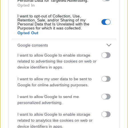
középen nincs kapaszkodó, egyiknél sem,
Personal Data for Targeted Advertising.
Opted In
ezért nem tudok felszállni rájuk. Dolgozó
ember vagyok, reggel időre megyek a
I want to opt-out of Collection, Use,
Retention, Sale, and/or Sharing of my
munkába, de el kell indulnom sokkal előbb,
Personal Data that Is Unrelated with the
Purposes for which it was collected.
hogy el tudjak menni egy alacsonypadlós
Opted Out
busszal, ami hétköznap ritkán jár. Nem én
Google consents
vagyok az egyetlen, aki szenved ettől a
helyzettől, a környéken, ahol lakom,
I want to allow Google to enable storage
rengeteg az öreg, mozgásában korlátozott
related to advertising like cookies on web or
device identifiers in apps.
ember, ahogy én is.
I want to allow my user data to be sent to
Ha az utakat akadálymentesítik, akkor
Google for online advertising purposes.
miért nem tudják megoldani azt, hogy ne
I want to allow Google to send me
70-es, 80-as évek korabeli buszok járjanak a
personalized advertising.
159-es busz vonalán? Csepel ugyanúgy
Budapest része, igaz hogy külváros, de itt is
I want to allow Google to enable storage
related to analytics like cookies on web or
élnek emberek. A volánbuszok mind
device identifiers in apps.