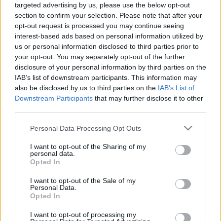
targeted advertising by us, please use the below opt-out
section to confirm your selection. Please note that after your
opt-out request is processed you may continue seeing
interest-based ads based on personal information utilized by
us or personal information disclosed to third parties prior to
Fotó: Wikipedia/Maximix90
your opt-out. You may separately opt-out of the further
disclosure of your personal information by third parties on the
Telefonos megkeresésemre úgy reagáltak,
IAB’s list of downstream participants. This information may
also be disclosed by us to third parties on the
IAB’s List of
hogy jelenleg a 159-es busz vonalán két régi,
Downstream Participants
that may further disclose it to other
magas padlós Ikarus busz és két
third parties.
alacsonypadlós busz jár. Én a mozgásomban
Please note that this website/app uses one or more Google
Personal Data Processing Opt Outs
korlátozott ember vagyok és nem egyszer
services and may gather and store information including but
fordult velem elő az, hogy leszállásnál rám
not limited to your visit or usage behaviour. You may click to
I want to opt-out of the Sharing of my
personal data.
csukták a busz ajtaját, ezért azóta csak és
grant or deny consent to Google and its third-party tags to
Opted In
use your data for below specified purposes in below Google
kizárólag a legelső ajtónál szoktam
consent section.
I want to opt-out of the Sale of my
felszállni.
Personal Data.
Opted In
A mostani magas padlós Ikarus buszoknál
I want to opt-out of processing my