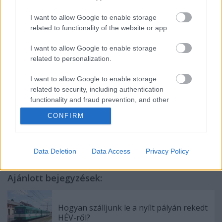
alacsonypadlósak, akkor itt miért kell ilyen
buszokat járatni? Minden hónapban
I want to allow Google to enable storage
megveszem a bérletet, úgyhogy úgy érzem,
related to functionality of the website or app.
hogy jogom lenne ahhoz, hogy a buszok
I want to allow Google to enable storage
akadálymentesek legyenek.
related to personalization.
I want to allow Google to enable storage
related to security, including authentication
functionality and fraud prevention, and other
user protection.
CONFIRM
Címkék:
alacsonypadló
akadálymentes
Csepel
159-es busz
Data Deletion
Data Access
Privacy Policy
Ajánlott bejegyzések:
Hogyan szálljunk le a nyílt pályán rekedt
HÉV-ről?