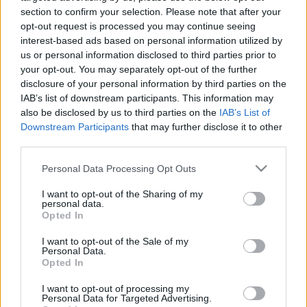
section to confirm your selection. Please note that after your
opt-out request is processed you may continue seeing
interest-based ads based on personal information utilized by
us or personal information disclosed to third parties prior to
your opt-out. You may separately opt-out of the further
disclosure of your personal information by third parties on the
IAB’s list of downstream participants. This information may
also be disclosed by us to third parties on the
IAB’s List of
Downstream Participants
that may further disclose it to other
third parties.
Please note that this website/app uses one or more Google
Personal Data Processing Opt Outs
services and may gather and store information including but
not limited to your visit or usage behaviour. You may click to
I want to opt-out of the Sharing of my
personal data.
grant or deny consent to Google and its third-party tags to
Opted In
use your data for below specified purposes in below Google
consent section.
I want to opt-out of the Sale of my
Personal Data.
Opted In
Ez remek, mert öregember nem rakéta
I want to opt-out of processing my
okból most kezeléskor utcai szemüveg le,
Personal Data for Targeted Advertising.