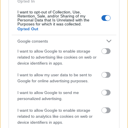
Opted In
olvasó fel és lehet a számokat silabizálni.
Életszerű! Nagy barom volt aki ezt kitalálta,
I want to opt-out of Collection, Use,
Retention, Sale, and/or Sharing of my
azaz talán mégsem, mert feltehetően ez is
Personal Data that Is Unrelated with the
Purposes for which it was collected.
egy újabb ok az utas lehúzására. Szinte
Opted Out
biztosra veszem, ha véletlenül - több jegy
Google consents
esetében - elcserélem a sorrendet vagy a
sorszámokat, rögtön 16 000 forint megy a
I want to allow Google to enable storage
related to advertising like cookies on web or
feneketlen zsákba. Persze ezt is megértem,
device identifiers in apps.
sokba vannak a céges Audik.
I want to allow my user data to be sent to
De ezt az egészet le sem írtam volna, az
Google for online advertising purposes.
ilyen lehúzásokat szinte üzemszerűnek
I want to allow Google to send me
tartom. Az igazi pofátlanság a pénztárnál
personalized advertising.
volt. A képeken látható négy jegy voltaképp
kettő, áruk 1060 forint lenne. De nem annyi
I want to allow Google to enable storage
related to analytics like cookies on web or
volt. Ötezret adtam a megbízottamnak és
device identifiers in apps.
hazahozott 2880 forintot. Minden darabért