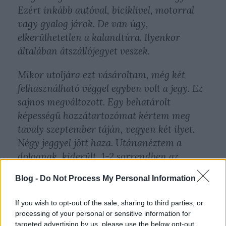
Ezért inkább autóval, biciklivel, motorral
vagy gyalog járok. De van úgy,
elkerülhetetlen a kalandtúra. Ilyenkor
általában átszállójegyet veszek.
Mikor utoljára ezt vásároltam, még két
felhasználható véggel egyben volt a jegy. Ez
sajnos megváltozott. Egy behatárolt
képességű hozzátartozómat kértem meg
tavaly szeptember táján, vegyen két ilyet.
Négy jeggyel jött haza. Utánanéztem a
dolognak, kiderült, 1-2 sorrendben az
összetartozó számú jegyeket kell használni.
Blog -
Do Not Process My Personal Information
If you wish to opt-out of the sale, sharing to third parties, or
processing of your personal or sensitive information for
targeted advertising by us, please use the below opt-out