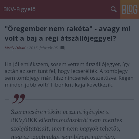
BKV-Figyelő
"Öregember nem rakéta" - avagy mi
volt a baj a régi átszállójeggyel?
Király Dávid
•
2015. február 05.
Ha jól emlékszem, sosem vettem átszállójegyet, így
aztán az sem tűnt fel, hogy lecserélték. A tömbjegy
sem tömbjegy már, hisz nincsenek összetűzve. Régen
minden jobb volt? Tibor kritikája következik.
Szerencsére ritkán veszem igénybe a
BKV/BKK ellentmondásoktól nem mentes
szolgáltatásait, mert nem vagyok tehetős,
meg az izgalmakat sem bírom már úgy.