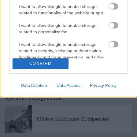
felszámoltak 530 forintot, holott kettő egybe
I want to allow Google to enable storage
related to functionality of the website or app.
tartozó annyi... ügyes, mondaná Kohn
bácsi!
I want to allow Google to enable storage
related to personalization.
I want to allow Google to enable storage
related to security, including authentication
functionality and fraud prevention, and other
user protection.
CONFIRM
Címkék:
pénztár
átszállójegy
Data Deletion
Data Access
Privacy Policy
Ajánlott bejegyzések:
100 éve buszozunk Budapesten