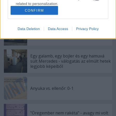
related to personalization.
CONFIRM
I want to allow Google to enable storage
Ajánlott bejegyzések:
related to security, including authentication
functionality and fraud prevention, and other
Data Deletion
Data Access
Privacy Policy
user protection.
Miért jár másfelé a busz?
Egy galamb, egy bojler és egy hamuvá
sült Mercedes - válogatás az elmúlt hetek
legjobb képeiből
Anyuka vs. ellenőr: 0-1
"Öregember nem rakéta" - avagy mi volt