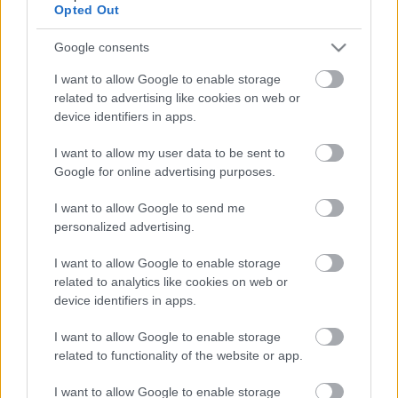
Opted Out
érdekelte, hogy én fogom a kollégát
leváltani, és ugyanezt a buszt a következő
Google consents
műszakban én fogom vezetni. Egyszerűen
I want to allow Google to enable storage
elkérte a papírjaimat és kaptam egy 16 ezer
related to advertising like cookies on web or
forintos sárga csekket.
device identifiers in apps.
I want to allow my user data to be sent to
Igazságtalannak és nevetségesnek tartom,
Google for online advertising purposes.
hogy a saját kollégám büntetett meg, és a 16
ezer forintos büntetést sem fogja kifizetni
I want to allow Google to send me
personalized advertising.
helyettem senki. Ez egy drága nap volt...
I want to allow Google to enable storage
related to analytics like cookies on web or
device identifiers in apps.
I want to allow Google to enable storage
related to functionality of the website or app.
Címkék:
ellenőr
agglomeráció
szabadjegy
BKK
Volánbusz
I want to allow Google to enable storage