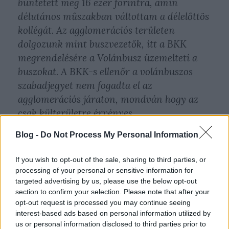
büntetett meg 16 ezer forintra, amin
délutános műszakban váltottam a délelőttös
kollégát. Az agglomerációs területen
dolgozunk mint buszvezetők, itt a BKK
megrendelésére a Volánbusz üzemelteti a
buszokat. A BKK-s ellenőr a volánbuszos
szabadjegyet nem fogadta el az
agglomerációs járaton, mondván hogy az
csak külterületre érvényes.
Blog -
Do Not Process My Personal Information
If you wish to opt-out of the sale, sharing to third parties, or
processing of your personal or sensitive information for
targeted advertising by us, please use the below opt-out
section to confirm your selection. Please note that after your
opt-out request is processed you may continue seeing
interest-based ads based on personal information utilized by
us or personal information disclosed to third parties prior to