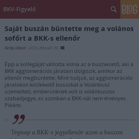
BKV-Figyelő
Saját buszán büntette meg a volános
sofőrt a BKK-s ellenőr
Király Dávid
•
2015. február 20.
Épp a kollégáját váltotta volna az a buszvezető, aki a
BKK agglomerációs járatain dolgozik, amikor az
ellenőr megbüntette. Mint tudjuk, az agglomerációs
járatokon közlekedő buszokat a Volánbusz
üzemelteti, emberünknek volt is volánbuszos
szabadjegye, ez azonban a BKK-nál nem érvényes.
Pikáns.
Tegnap a BKK-s jegyellenőr azon a buszon