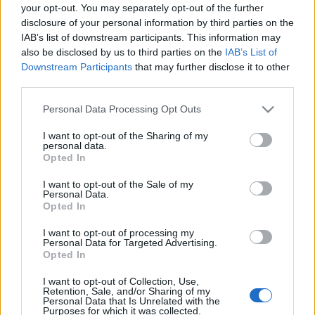
your opt-out. You may separately opt-out of the further
disclosure of your personal information by third parties on the
IAB’s list of downstream participants. This information may
also be disclosed by us to third parties on the
IAB’s List of
Downstream Participants
that may further disclose it to other
third parties.
Nevetségesnek tartjuk, hogy míg az
Please note that this website/app uses one or more Google
agglomerációs járaton az utasok is a BKK
Personal Data Processing Opt Outs
services and may gather and store information including but
bérletével tudnak utazni, addig
not limited to your visit or usage behaviour. You may click to
I want to opt-out of the Sharing of my
personal data.
mi, dolgozók nem kapunk a BKK-tól utazási
grant or deny consent to Google and its third-party tags to
Opted In
igazolványt, mint egykor a BKV-
use your data for below specified purposes in below Google
consent section.
nál. Cafetériából pedig nem érdemes BKK-
I want to opt-out of the Sale of my
Personal Data.
bérletet kérni, mert az több mint 14 ezer
Opted In
forint lenne.
I want to opt-out of processing my
Personal Data for Targeted Advertising.
Opted In
Annyit sem érdemlünk meg, hogy ha már a
családunk nem is, de legalább mi, ottani
I want to opt-out of Collection, Use,
Retention, Sale, and/or Sharing of my
dolgozók megkapjuk a BKK-s utazási
Personal Data that Is Unrelated with the
Purposes for which it was collected.
igazolványt? Az ellenőrt kicsit sem