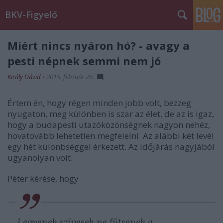
BKV-Figyelő
Miért nincs nyáron hó? - avagy a
pesti népnek semmi nem jó
Király Dávid
•
2015. február 26.
Értem én, hogy régen minden jobb volt, bezzeg
nyugaton, meg különben is szar az élet, de az is igaz,
hogy a budapesti utazóközönségnek nagyon nehéz,
hovatovább lehetetlen megfelelni. Az alábbi két levél
egy hét különbséggel érkezett. Az időjárás nagyjából
ugyanolyan volt.
Péter kérése, hogy
Legyenek szívesek ne fűtsenek a