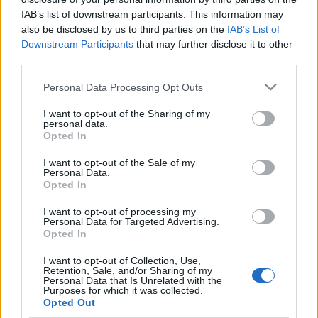
IAB’s list of downstream participants. This information may
also be disclosed by us to third parties on the
IAB’s List of
Fotó: Wikipedia
Downstream Participants
that may further disclose it to other
third parties.
Nyáron meg úgyis meleg van. Ezt talán nem
Please note that this website/app uses one or more Google
kéne magyarázni, ha a sofőr nem azt
Personal Data Processing Opt Outs
services and may gather and store information including but
válaszolná augusztusban és most
not limited to your visit or usage behaviour. You may click to
I want to opt-out of the Sharing of my
februárban egyaránt, hogy ő nem tudja
personal data.
grant or deny consent to Google and its third-party tags to
Opted In
lekapcsolni a fűtést, sőt, hogy őt
use your data for below specified purposes in below Google
consent section.
megbüntetik, ha lekapcsolja.
I want to opt-out of the Sale of my
Personal Data.
Opted In
I want to opt-out of processing my
Bálint viszont afelől érdeklődik, hogy
Personal Data for Targeted Advertising.
Opted In
I want to opt-out of Collection, Use,
Retention, Sale, and/or Sharing of my
Miért tartózkodnak a 20E járat buszinak
Personal Data that Is Unrelated with the
Purposes for which it was collected.
fűtésétől? Az elmúlt két hétben a reggeli
Opted Out
órákban három különféle gyártmányú