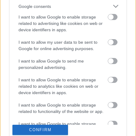
busszal is utaztam (Ikarus, Volvo,
Google consents
Mercedes), azonban a fűtés sehol sem járt, a
I want to allow Google to enable storage
megszokottnál is kellemetlenebbé téve az
related to advertising like cookies on web or
device identifiers in apps.
utazást.
I want to allow my user data to be sent to
Google for online advertising purposes.
Egyébként most esik az eső, mindenkinél legyen
ernyő! Vagy ne!
I want to allow Google to send me
personalized advertising.
I want to allow Google to enable storage
related to analytics like cookies on web or
device identifiers in apps.
Címkék:
időjárás
dilemma
fűtés
I want to allow Google to enable storage
related to functionality of the website or app.
I want to allow Google to enable storage
Ajánlott bejegyzések:
CONFIRM
related to personalization.