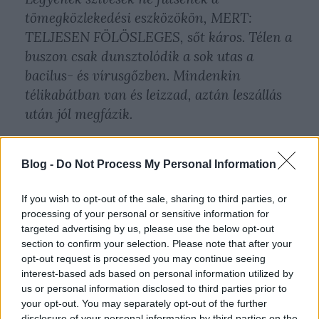
tömegközlekedési eszközökön, MERT:
TELJESEN FÖLÖSLEGES, sőt káros. Télen a
buszon csak dunsztolódik a sok utas a
bacilus- és vírusgőzben. Mindenkin
télikabátban van és leizzad, aztán leszállás
után jól megfázik.
Blog -
Do Not Process My Personal Information
If you wish to opt-out of the sale, sharing to third parties, or
processing of your personal or sensitive information for
targeted advertising by us, please use the below opt-out
section to confirm your selection. Please note that after your
opt-out request is processed you may continue seeing
interest-based ads based on personal information utilized by
us or personal information disclosed to third parties prior to
your opt-out. You may separately opt-out of the further
disclosure of your personal information by third parties on the